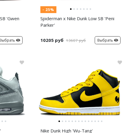
- 25%
 SB 'Gwen
Spiderman x Nike Dunk Low SB 'Peni
Parker'
10205 руб
Выбрать
Выбрать
13607 руб
'
Nike Dunk High 'Wu-Tang'