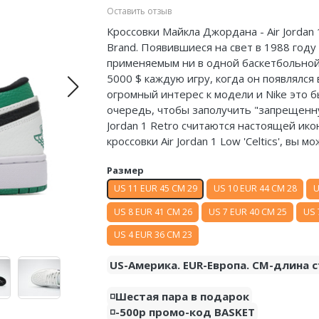
Оставить отзыв
Кроссовки Майкла Джордана - Air Jordan 
Brand. Появившиеся на свет в 1988 году
применяемым ни в одной баскетбольной 
5000 $ каждую игру, когда он появлялся
огромный интерес к модели и Nike это б
очередь, чтобы заполучить "запрещенну
Jordan 1 Retro считаются настоящей ико
кроссовки Air Jordan 1 Low 'Celtics', вы
Размер
US 11 EUR 45 CM 29
US 10 EUR 44 CM 28
U
US 8 EUR 41 CM 26
US 7 EUR 40 CM 25
US 
US 4 EUR 36 CM 23
US-Америка. EUR-Европа. CM-длина с
◽️Шестая пара в подарок
◽️-500р промо-код BASKET