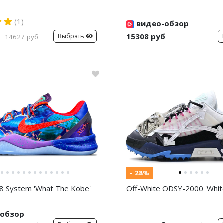
(1)
видео-обзор
б
15308 руб
Выбрать
14627 руб
- 28%
8 System 'What The Kobe'
Off-White ODSY-2000 'White
обзор