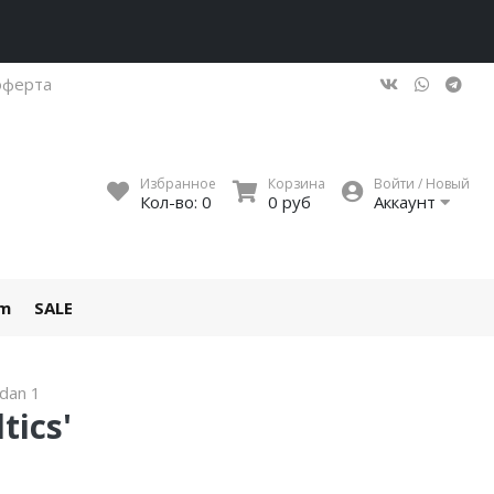
оферта
Избранное
Корзина
Войти / Новый
Кол-во:
0
0 руб
Аккаунт
um
SALE
rdan 1
tics'