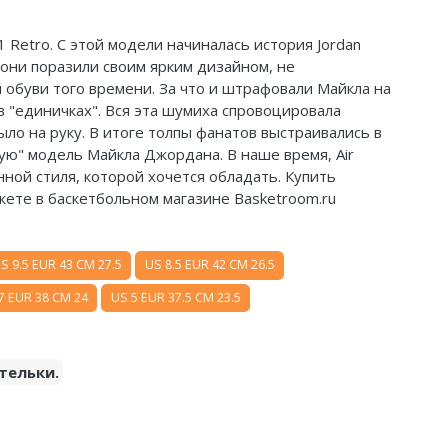
1 Retro. С этой модели начиналась история Jordan
 они поразили своим ярким дизайном, не
обуви того времени. За что и штрафовали Майкла на
 в "единичках". Вся эта шумиха спровоцировала
ыло на руку. В итоге толпы фанатов выстраивались в
ю" модель Майкла Джордана. В наше время, Air
нной стиля, которой хочется обладать. Купить
 можете в баскетбольном магазине Basketroom.ru
S 9.5 EUR 43 CM 27.5
US 8.5 EUR 42 CM 26.5
7 EUR 38 CM 24
US 5 EUR 37.5 CM 23.5
тельки.