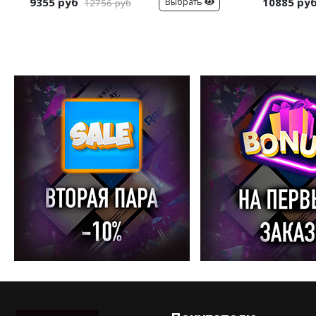
9355 руб
10885 ру
Выбрать
12756 руб