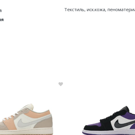
Текстиль, иск.кожа, пеноматери
л
ия