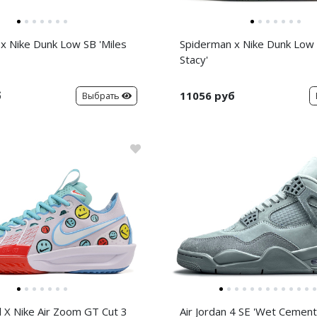
x Nike Dunk Low SB 'Miles
Spiderman x Nike Dunk Low
Stacy'
б
11056 руб
Выбрать
d X Nike Air Zoom GT Cut 3
Air Jordan 4 SE 'Wet Cement