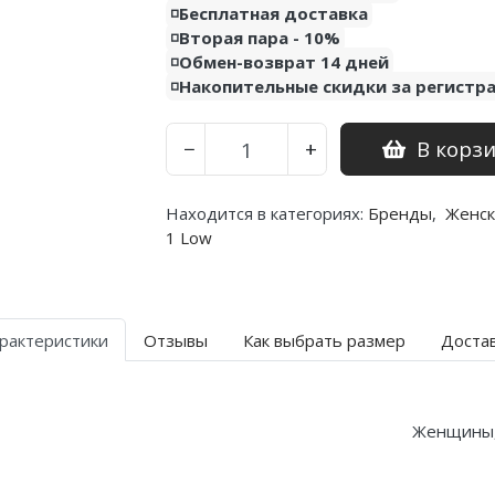
◽️Бесплатная доставка
◽️Вторая пара - 10%
◽️Обмен-возврат 14 дней
◽️Накопительные скидки за регистр
В корз
−
+
Находится в категориях:
Бренды
,
Женск
1 Low
рактеристики
Отзывы
Как выбрать размер
Доста
Женщины