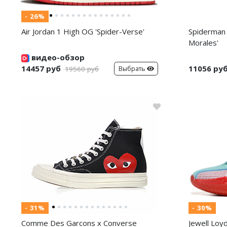
- 26%
Air Jordan 1 High OG 'Spider-Verse'
Spiderman 
Morales'
видео-обзор
14457 руб
11056 ру
Выбрать
19560 руб
- 31%
- 30%
Comme Des Garcons x Converse
Jewell Loy