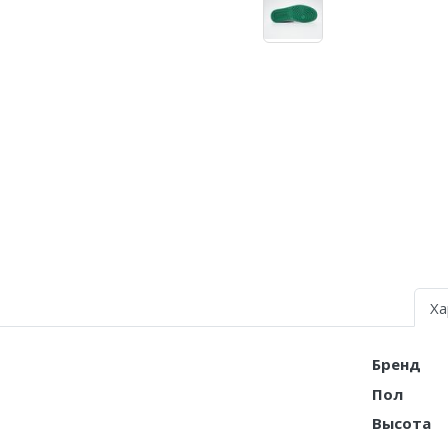
Nike Air Deldon
Nike Sabrina
Nike A’ja
Nike ST
Nike GT
Nike Ja
Nike Book
Ха
Nike LeBron
Nike Kyrie
Бренд
Пол
Nike Freak
Высота
Nike KD