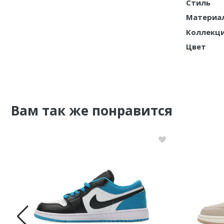
Стиль
Материа
Nike PG
Коллекц
Nike Kobe
Цвет
Nike Uptempo
Nike Foamposite
Вам так же понравится