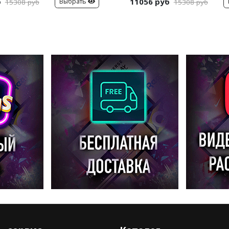
б
11056 руб
Выбрать
15308 руб
15308 руб