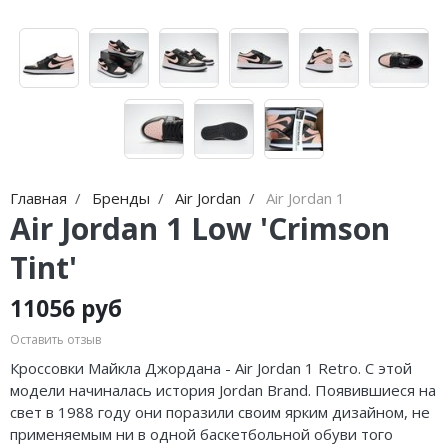
Nike Air Max
adidas Campus
Nike Dunk
adidas Samba
Nike Shox
adidas Gazelle
Nike Blazer
adidas Handball
Nike P-6000
adidas Adistar
Главная
Бренды
Air Jordan
Air Jordan 1
Nike Initiator
adidas adiFOM
Air Jordan 1 Low 'Crimson
Nike Pegasus
adidas Adizero
Tint'
Nike Precision
adidas Harden
11056 руб
Nike Hyperdunk
adidas Dame
Оставить отзыв
Кроссовки Майкла Джордана - Air Jordan 1 Retro. С этой
Nike Hyperset
adidas AE
модели начиналась история Jordan Brand. Появившиеся на
свет в 1988 году они поразили своим ярким дизайном, не
Nike Cosmic Unity
Adidas Yeezy Boost 350 V2
применяемым ни в одной баскетбольной обуви того