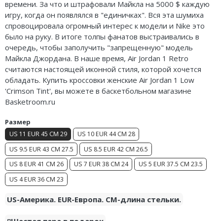
времени. За что и штрафовали Майкла на 5000 $ каждую
Nike Air Deldon
игру, когда он появлялся в "единичках". Вся эта шумиха
спровоцировала огромный интерес к модели и Nike это
Nike Sabrina
было на руку. В итоге толпы фанатов выстраивались в
очередь, чтобы заполучить "запрещенную" модель
Nike A’ja
Майкла Джордана. В наше время, Air Jordan 1 Retro
считаются настоящей иконной стиля, которой хочется
Nike ST
обладать. Купить кроссовки женские Air Jordan 1 Low
'Crimson Tint', вы можете в баскетбольном магазине
Nike GT
Basketroom.ru
Nike Ja
Размер
US 11 EUR 45 CM 29
US 10 EUR 44 CM 28
Nike Book
US 9.5 EUR 43 CM 27.5
US 8.5 EUR 42 CM 26.5
Nike LeBron
US 8 EUR 41 CM 26
US 7 EUR 38 CM 24
US 5 EUR 37.5 CM 23.5
Nike Kyrie
US 4 EUR 36 CM 23
Nike Freak
US-Америка. EUR-Европа. CM-длина стельки.
Nike KD