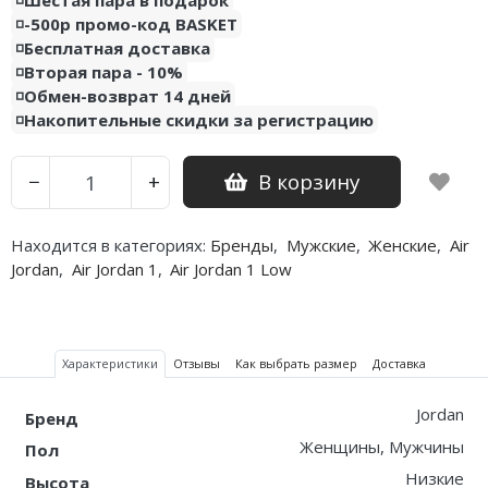
◽️Шестая пара в подарок
◽️-500р промо-код BASKET
Nike PG
◽️Бесплатная доставка
◽️Вторая пара - 10%
Nike Kobe
◽️Обмен-возврат 14 дней
◽️Накопительные скидки за регистрацию
Nike Uptempo
Nike Foamposite
В корзину
−
+
Находится в категориях:
Бренды
,
Мужские
,
Женские
,
Air
Jordan
,
Air Jordan 1
,
Air Jordan 1 Low
Характеристики
Отзывы
Как выбрать размер
Доставка
Jordan
Бренд
Женщины, Мужчины
Пол
Низкие
Высота