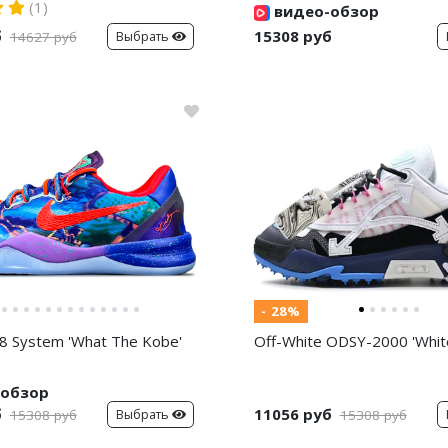
(1)
видео-обзор
б
15308 руб
Выбрать
14627 руб
- 28%
8 System 'What The Kobe'
Off-White ODSY-2000 'White
обзор
б
11056 руб
Выбрать
15308 руб
15308 руб