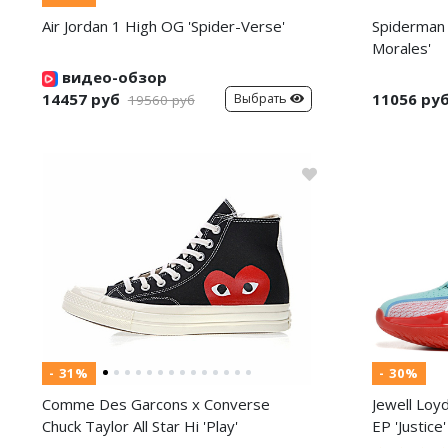
Air Jordan 1 High OG 'Spider-Verse'
Spiderman 
Morales'
видео-обзор
14457 руб
11056 ру
Выбрать
19560 руб
- 31%
- 30%
Comme Des Garcons x Converse
Jewell Loy
Chuck Taylor All Star Hi 'Play'
EP 'Justice'