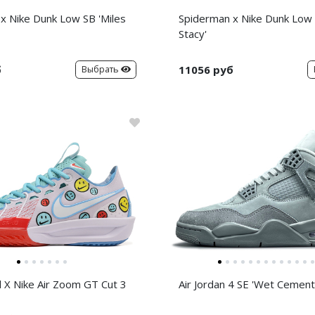
x Nike Dunk Low SB 'Miles
Spiderman x Nike Dunk Low
Stacy'
б
11056 руб
Выбрать
d X Nike Air Zoom GT Cut 3
Air Jordan 4 SE 'Wet Cement