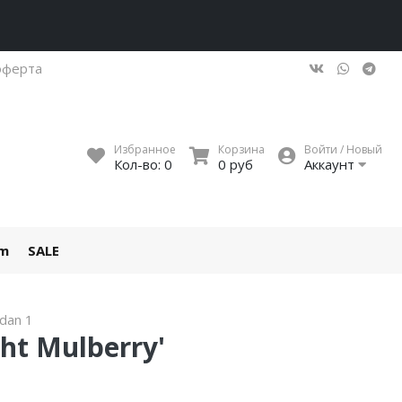
оферта
Избранное
Корзина
Войти / Новый
Кол-во:
0
0 руб
Аккаунт
um
SALE
rdan 1
ght Mulberry'