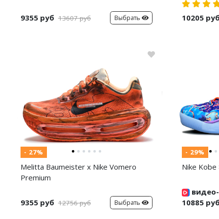
9355 руб
10205 ру
Выбрать
13607 руб
- 27%
- 29%
Melitta Baumeister x Nike Vomero
Nike Kobe 
Premium
видео-
9355 руб
10885 ру
Выбрать
12756 руб