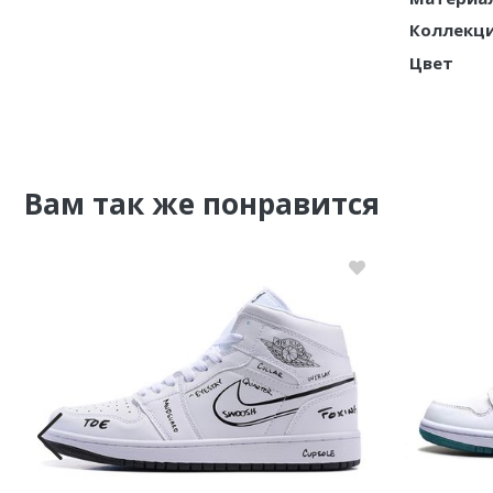
Коллекц
Nike PG
Цвет
Nike Kobe
Nike Uptempo
Nike Foamposite
Вам так же понравится