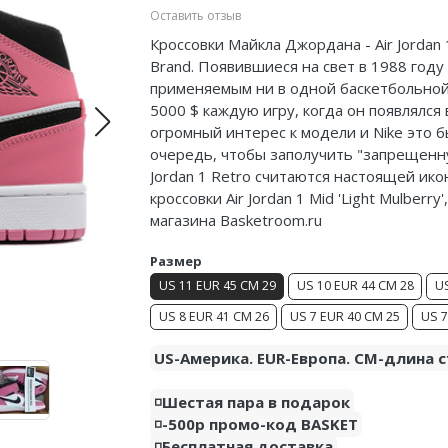
Оставить отзыв
Кроссовки Майкла Джордана - Air Jordan 
Brand. Появившиеся на свет в 1988 году
применяемым ни в одной баскетбольной 
5000 $ каждую игру, когда он появлялся
огромный интерес к модели и Nike это б
очередь, чтобы заполучить "запрещенну
Jordan 1 Retro считаются настоящей ико
кроссовки Air Jordan 1 Mid 'Light Mulber
магазина Basketroom.ru
Размер
US 11 EUR 45 CM 29
US 10 EUR 44 CM 28
US
US 8 EUR 41 CM 26
US 7 EUR 40 CM 25
US 7
US-Америка. EUR-Европа. CM-длина с
◽️Шестая пара в подарок
◽️-500р промо-код BASKET
◽️Бесплатная доставка