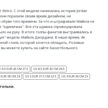
1 Retro. С этой модели начиналась история Jordan
 они поразили своим ярким дизайном, не
обуви того времени. За что и штрафовали Майкла на
 в "единичках". Вся эта шумиха спровоцировала
ыло на руку. В итоге толпы фанатов выстраивались в
ю" модель Майкла Джордана. В наше время, Air
нной стиля, которой хочется обладать. Розовые
ry', вы можете купить на сайте баскетбольного
 9.5 EUR 43 CM 27.5
US 8.5 EUR 42 CM 26.5
 EUR 38 CM 24
US 5 EUR 37.5 CM 23.5
US 4 EUR 36 CM 23
тельки.