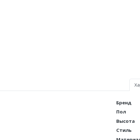
Nike Air Deldon
Nike Sabrina
Nike A’ja
Nike ST
Nike GT
Nike Ja
Ха
Nike Book
Nike LeBron
Бренд
Пол
Nike Kyrie
Высота
Nike Freak
Стиль
Nike KD
Материа