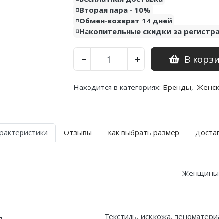
◽️Вторая пара - 10%
◽️Обмен-возврат 14 дней
◽️Накопительные скидки за регистр
В корз
−
+
Находится в категориях:
Бренды
,
Женск
рактеристики
Отзывы
Как выбрать размер
Доста
Женщины
Текстиль, иск.кожа, пеноматери
л