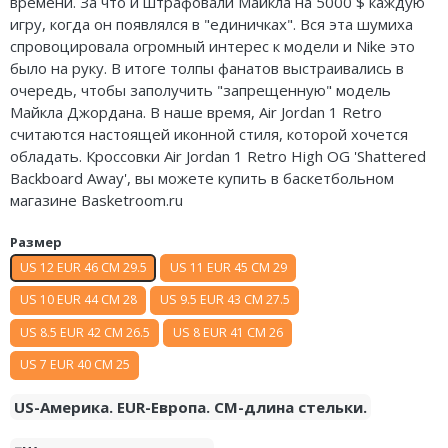
времени. За что и штрафовали Майкла на 5000 $ каждую
Nike Air Deldon
игру, когда он появлялся в "единичках". Вся эта шумиха
спровоцировала огромный интерес к модели и Nike это
Nike Sabrina
было на руку. В итоге толпы фанатов выстраивались в
очередь, чтобы заполучить "запрещенную" модель
Nike A’ja
Майкла Джордана. В наше время, Air Jordan 1 Retro
считаются настоящей иконной стиля, которой хочется
Nike ST
обладать. Кроссовки Air Jordan 1 Retro High OG 'Shattered
Backboard Away', вы можете купить в баскетбольном
Nike GT
магазине Basketroom.ru
Nike Ja
Размер
US 12 EUR 46 CM 29.5
US 11 EUR 45 CM 29
Nike Book
US 10 EUR 44 CM 28
US 9.5 EUR 43 CM 27.5
Nike LeBron
US 8.5 EUR 42 CM 26.5
US 8 EUR 41 CM 26
Nike Kyrie
US 7 EUR 40 CM 25
Nike Freak
US-Америка. EUR-Европа. CM-длина стельки.
Nike KD