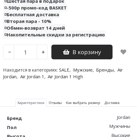
◽️Шестая пара в подарок
◽️-500р промо-код BASKET
Nike PG
◽️Бесплатная доставка
◽️Вторая пара - 10%
Nike Kobe
◽️Обмен-возврат 14 дней
◽️Накопительные скидки за регистрацию
Nike Uptempo
Nike Foamposite
В корзину
−
+
Находится в категориях:
SALE
,
Мужские
,
Бренды
,
Air
Jordan
,
Air Jordan 1
,
Air Jordan 1 High
Характеристики
Отзывы
Как выбрать размер
Доставка
Jordan
Бренд
Мужчины
Пол
Высокие
Высота