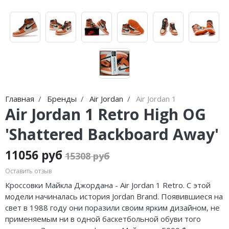
Nike Air Max
adidas Campus
Nike Dunk
adidas Samba
Nike Shox
adidas Gazelle
Nike Blazer
adidas Handball
Nike P-6000
adidas Adistar
Главная
Бренды
Air Jordan
Air Jordan 1
Air Jordan 1 Retro High OG
Nike Initiator
adidas adiFOM
'Shattered Backboard Away'
Nike Pegasus
adidas Adizero
11056 руб
Nike Precision
adidas Harden
15308 руб
Оставить отзыв
Nike Hyperdunk
adidas Dame
Кроссовки Майкла Джордана - Air Jordan 1 Retro. С этой
Nike Hyperset
adidas AE
модели начиналась история Jordan Brand. Появившиеся на
свет в 1988 году они поразили своим ярким дизайном, не
Nike Cosmic Unity
Adidas Yeezy Boost 350 V2
применяемым ни в одной баскетбольной обуви того