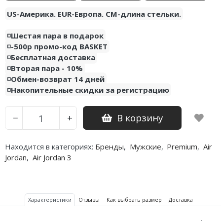
US-Америка. EUR-Европа. CM-длина стельки.
Nike PG
◽️Шестая пара в подарок
Nike Kobe
◽️-500р промо-код BASKET
◽️Бесплатная доставка
Nike Uptempo
◽️Вторая пара - 10%
◽️Обмен-возврат 14 дней
Nike Foamposite
◽️Накопительные скидки за регистрацию
В корзину
−
+
Находится в категориях:
Бренды
,
Мужские
,
Premium
,
Air
Jordan
,
Air Jordan 3
Характеристики
Отзывы
Как выбрать размер
Доставка