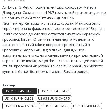
Оставить отзыв
Nike Air Deldon
Air Jordan 3
Retrо
- одни из лучших кроссовок Майкла
Джордана. Созданная в 1987 году, к ней приложил усилие
Nike Sabrina
не только самый талантливый дизайнер
Nike
Тинкер
Хетвилд
, но и сам Джордан. Майклом было
Nike A’ja
спроектировано фирменное слоновое теснение "Elephant
Print" которое до сих пор остается визитной карточкой
Nike ST
кроссовок Jordan. Отличительная черта модели, это
запатентованный Nike и
впервыe
примененный в
Nike GT
кроссовках баллон Air Bag в пятке, для лучшей
амортизации, что одно и самых важных при длительной
Nike Ja
игре. В наше время, Air Jordan 3 стали настоящей иконой
стиля. Кроссовки Air Jordan 3 'Desert Elephant', вы можете
Nike Book
купить в баскетбольном магазине Basketroom.ru
Nike LeBron
Размер
Nike Kyrie
US 12 EUR 46 CM 29.5
US 11 EUR 45 CM 29
Nike Freak
US 10 EUR 44 CM 28
US 9.5 EUR 43 CM 27.5
US 8.5 EUR 42 CM 26.5
US 8 EUR 41 CM 26
US 7 EUR 40 CM 25
Nike KD