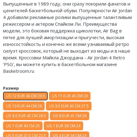
Выпущенные в 1989 году, они сразу покорили фанатов и
Nike Air Deldon
ценителей баскетбольной обуви. Популярности Air Jordan
4 добавили рекламные ролики выпущенные талантливым
Nike Sabrina
режиссером и актером
Спайком
Ли. Преимущества
модели, это боковая поддержка щиколотки, Air Bag в
Nike A’ja
пятке для лучшей амортизации и прыгучести, высокая
износостойкость и конечно же всеми узнаваемый ретро
Nike ST
силуэт кроссовок, который не выходит из моды и в наше
время. Кроссовки Майкла Джордана - Air Jordan 4 Retro
Nike GT
'PSG', вы можете купить в баскетбольном магазине
Nike Ja
Basketroom.ru
Nike Book
Размер
US 12 EUR 46 CM 29.5
US 11 EUR 45 CM 29
Nike LeBron
US 10 EUR 44 CM 28
US 9.5 EUR 43 CM 27.5
Nike Kyrie
US 8.5 EUR 42 CM 26.5
US 8 EUR 41 CM 26
Nike Freak
US 7 EUR 40 CM 25
US 7 EUR 38 CM 24
Nike KD
US 5 EUR 37.5 CM 23.5
US 4 EUR 36 CM 23