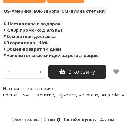
Nike PG
US-Америка. EUR-Европа. CM-длина стельки.
Nike Kobe
◽️Шестая пара в подарок
◽️-500р промо-код BASKET
Nike Uptempo
◽️Бесплатная доставка
◽️Вторая пара - 10%
Nike Foamposite
◽️Обмен-возврат 14 дней
◽️Накопительные скидки за регистрацию
В корзину
−
+
Находится в категориях:
Бренды
,
SALE
,
Женские
,
Мужские
,
Air Jordan
,
Air Jordan 4
Характеристики
Отзывы
Как выбрать размер
Доставка
1