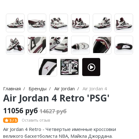
Nike Air Max
adidas Campus
Nike Dunk
adidas Samba
Nike Shox
adidas Gazelle
Nike Blazer
adidas Handball
Nike P-6000
adidas Adistar
Nike Initiator
adidas adiFOM
Nike Pegasus
adidas Adizero
Главная
Бренды
Air Jordan
Air Jordan 4
Nike Precision
adidas Harden
Air Jordan 4 Retro 'PSG'
Nike Hyperdunk
adidas Dame
11056 руб
14627 руб
Nike Hyperset
adidas AE
Оставить отзыв
5 / 5
Air Jordan 4 Retro - Четвертые именные кроссовки
Nike Cosmic Unity
Adidas Yeezy Boost 350 V2
великого баскетболиста NBA, Майкла Джордана.