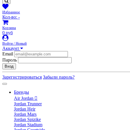
Избранное
Кол-во:
-
Корзина
0 руб
Войти / Новый
Аккаунт
Email
Пароль
Вход
Зарегистрироваться
Забыли пароль?
Бренды
Air Jordan
Jordan Trunner
Jordan Heir
Jordan Mars
Jordan Spizike
Jordan Stadium
Jordan Courtside