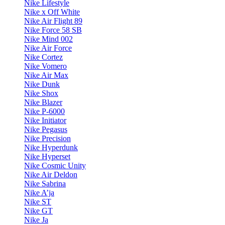
Nike Lifestyle
Nike x Off White
Nike Air Flight 89
Nike Force 58 SB
Nike Mind 002
Nike Air Force
Nike Cortez
Nike Vomero
Nike Air Max
Nike Dunk
Nike Shox
Nike Blazer
Nike P-6000
Nike Initiator
Nike Pegasus
Nike Precision
Nike Hyperdunk
Nike Hyperset
Nike Cosmic Unity
Nike Air Deldon
Nike Sabrina
Nike A’ja
Nike ST
Nike GT
Nike Ja