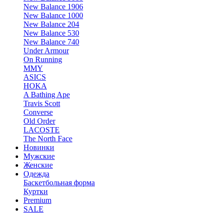
New Balance 1906
New Balance 1000
New Balance 204
New Balance 530
New Balance 740
Under Armour
On Running
MMY
ASICS
HOKA
A Bathing Ape
Travis Scott
Converse
Old Order
LACOSTE
The North Face
Новинки
Мужские
Женские
Одежда
Баскетбольная форма
Куртки
Premium
SALE