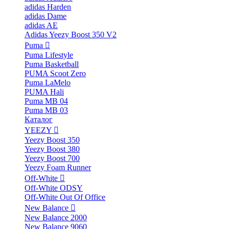
adidas Harden
adidas Dame
adidas AE
Adidas Yeezy Boost 350 V2
Puma
Puma Lifestyle
Puma Basketball
PUMA Scoot Zero
Puma LaMelo
PUMA Hali
Puma MB 04
Puma MB 03
Каталог
YEEZY
Yeezy Boost 350
Yeezy Boost 380
Yeezy Boost 700
Yeezy Foam Runner
Off-White
Off-White ODSY
Off-White Out Of Office
New Balance
New Balance 2000
New Balance 9060