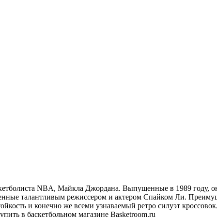
аскетболиста NBA, Майкла Джордана. Выпущенные в 1989 году, о
щенные талантливым режиссером и актером
Спайком
Ли. Преимуще
ойкость и конечно же всеми узнаваемый ретро силуэт кроссовок
 купить в баскетбольном магазине Basketroom.ru