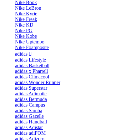
Nike Book
Nike LeBron
Nike Kyrie
Nike Freak
Nike KD
Nike PG
Nike Kobe
Nike Uptempo
Nike Foamposite
adidas
adidas Lifestyle
adidas Basketball
adidas x Pharrell
adidas Climacool
adidas Wonder Runner
adidas Superstar
adidas Adimatic
adidas Bermuda
adidas Campus
adidas Samba
adidas Gazelle
adidas Handball
adidas Adistar
adidas adiFOM
adidas Adizero