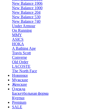
New Balance 1906
New Balance 1000
New Balance 204
New Balance 530
New Balance 740
Under Armour
On Running
MMY
ASICS
HOKA
A Bathing Ape
Travis Scott
Converse
Old Order
LACOSTE
The North Face
Новинки
Мужские
Женские
Одежда
Баскетбольная форма
Куртки
Premium
SALE