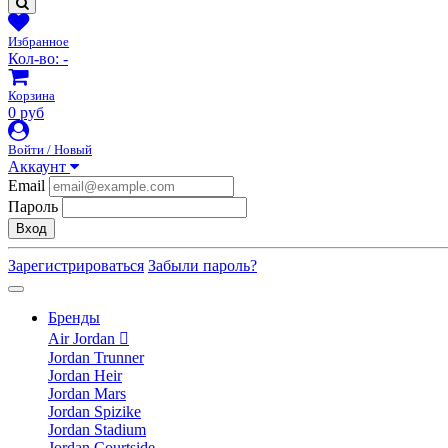
Избранное
Кол-во:
-
Корзина
0 руб
Войти / Новый
Аккаунт
Email
Пароль
Вход
Зарегистрироваться
Забыли пароль?
Бренды
Air Jordan
Jordan Trunner
Jordan Heir
Jordan Mars
Jordan Spizike
Jordan Stadium
Jordan Courtside