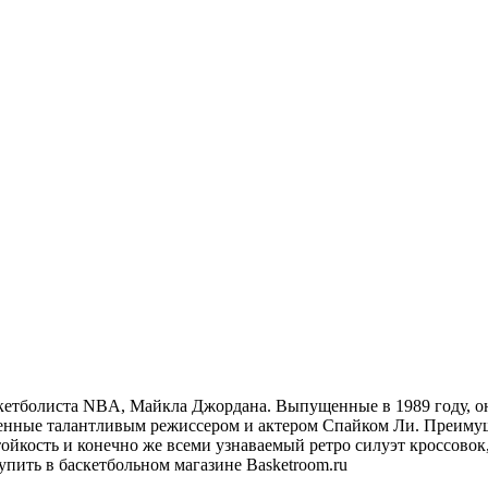
аскетболиста NBA, Майкла Джордана. Выпущенные в 1989 году, о
щенные талантливым режиссером и актером
Спайком
Ли. Преимуще
ойкость и конечно же всеми узнаваемый ретро силуэт кроссовок
купить в баскетбольном магазине Basketroom.ru