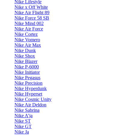
Nike Lifestyle
Nike x Off White
Nike Air Flight 89
Nike Force 58 SB
Nike Mind 002
Nike Air Force
Nike Cortez
Nike Vomero
Nike Air Max
Nike Dunk
Nike Shox
Nike Blazer
Nike P-6000
Nike Initiator
Nike Pegasus
Nike Precision
Nike Hyperdunk
Nike Hyperset
Nike Cosmic Unity
Nike Air Deldon
Nike Sabrina
Nike A’ja
Nike ST
Nike GT
Nike Ja