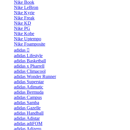
Nike Book
Nike LeBron
Nike Kyrie
Nike Freak
Nike KD
Nike PG
Nike Kobe
Nike Uptempo
Nike Foamposite
adidas
adidas Lifestyle
adidas Basketball
adidas x Pharrell
adidas Climacool
adidas Wonder Runner
adidas Superstar
adidas Adimatic
adidas Bermuda
adidas Campus
adidas Samba
adidas Gazelle
adidas Handball
adidas Adistar
adidas adiFOM
adidas Adizero