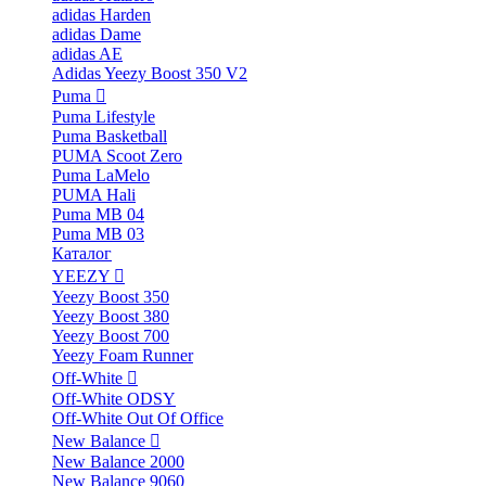
adidas Harden
adidas Dame
adidas AE
Adidas Yeezy Boost 350 V2
Puma
Puma Lifestyle
Puma Basketball
PUMA Scoot Zero
Puma LaMelo
PUMA Hali
Puma MB 04
Puma MB 03
Каталог
YEEZY
Yeezy Boost 350
Yeezy Boost 380
Yeezy Boost 700
Yeezy Foam Runner
Off-White
Off-White ODSY
Off-White Out Of Office
New Balance
New Balance 2000
New Balance 9060