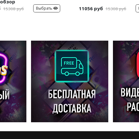
обзор
б
11056 руб
Выбрать
15308 руб
15308 руб