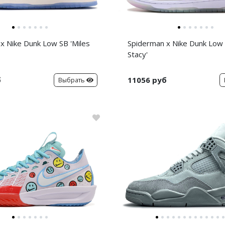
x Nike Dunk Low SB 'Miles
Spiderman x Nike Dunk Low
Stacy'
б
11056 руб
Выбрать