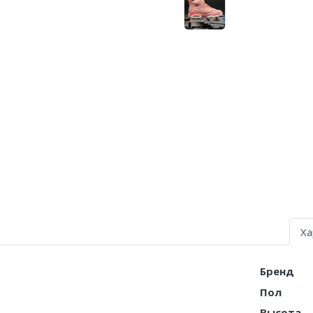
Nike Air Deldon
Nike Sabrina
Nike A’ja
Nike ST
Nike GT
Nike Ja
Nike Book
Nike LeBron
Ха
Nike Kyrie
Бренд
Nike Freak
Пол
Nike KD
Высота