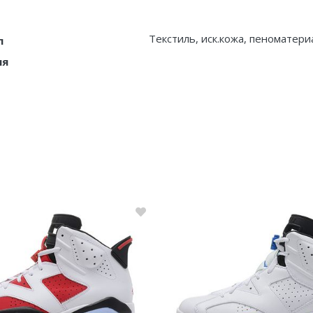
Текстиль, иск.кожа, пеноматери
л
ия