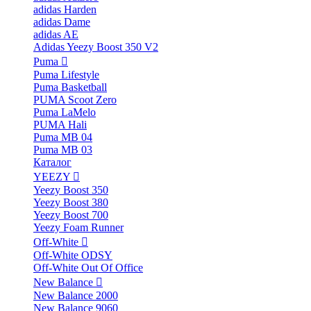
adidas Harden
adidas Dame
adidas AE
Adidas Yeezy Boost 350 V2
Puma
Puma Lifestyle
Puma Basketball
PUMA Scoot Zero
Puma LaMelo
PUMA Hali
Puma MB 04
Puma MB 03
Каталог
YEEZY
Yeezy Boost 350
Yeezy Boost 380
Yeezy Boost 700
Yeezy Foam Runner
Off-White
Off-White ODSY
Off-White Out Of Office
New Balance
New Balance 2000
New Balance 9060