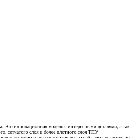
а
. Это инновационная модель с интересными деталями, а так
го, сетчатого слоя и более плотного слоя ТПУ,
используют много пены
межподошвы
, за счёт чего значительно