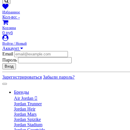
Избранное
Кол-во:
-
Корзина
0 руб
Войти / Новый
Аккаунт
Email
Пароль
Вход
Зарегистрироваться
Забыли пароль?
Бренды
Air Jordan
Jordan Trunner
Jordan Heir
Jordan Mars
Jordan Spizike
Jordan Stadium
Jordan Courtside