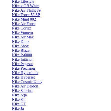
Nike Lifestyle
Nike x Off White
Nike Air Flight 89
Nike Force 58 SB
Nike Mind 002
Nike Air Force
Nike Cortez
Nike Vomero
Nike Air Max
Nike Dunk
Nike Shox
Nike Blazer
Nike P-6000
Nike Initiator
Nike Pegasus
Nike Precision
Nike Hyperdunk
Nike Hyperset
Nike Cosmic Unity
Nike Air Deldon
Nike Sabrina
Nike A’ja
Nike ST
Nike GT
Nike Ja