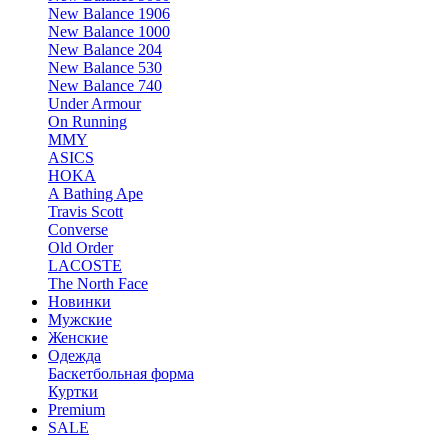
New Balance 1906
New Balance 1000
New Balance 204
New Balance 530
New Balance 740
Under Armour
On Running
MMY
ASICS
HOKA
A Bathing Ape
Travis Scott
Converse
Old Order
LACOSTE
The North Face
Новинки
Мужские
Женские
Одежда
Баскетбольная форма
Куртки
Premium
SALE