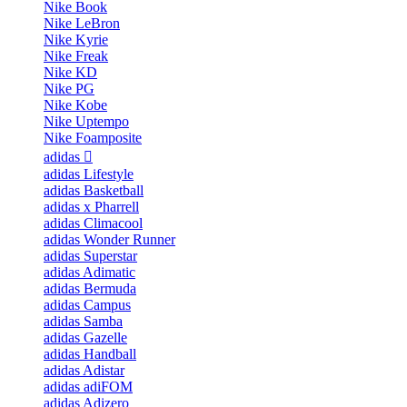
Nike Book
Nike LeBron
Nike Kyrie
Nike Freak
Nike KD
Nike PG
Nike Kobe
Nike Uptempo
Nike Foamposite
adidas
adidas Lifestyle
adidas Basketball
adidas x Pharrell
adidas Climacool
adidas Wonder Runner
adidas Superstar
adidas Adimatic
adidas Bermuda
adidas Campus
adidas Samba
adidas Gazelle
adidas Handball
adidas Adistar
adidas adiFOM
adidas Adizero