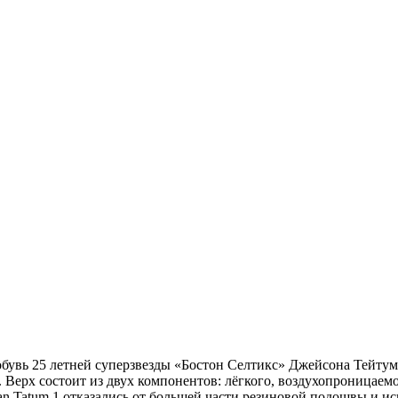
обувь 25 летней суперзвезды «Бостон
Селтикс
» Джейсона
Тейтум
. Верх состоит из двух компонентов: лёгкого, воздухопроницаемо
an Tatum 1 отказались от большей части резиновой подошвы и 