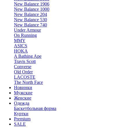
New Balance 1906
New Balance 1000
New Balance 204
New Balance 530
New Balance 740
Under Armour
On Running
MMY
ASICS
HOKA
A Bathing Ape
Travis Scott
Converse
Old Order
LACOSTE
The North Face
Новинки
Мужские
Женские
Одежда
Баскетбольная форма
Куртки
Premium
SALE