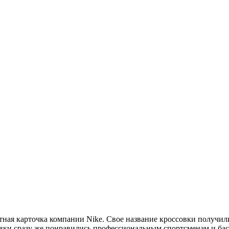
итная карточка компании Nike. Свое название кроссовки получил
овки сразу же понравились профессиональным спортсменам и бас