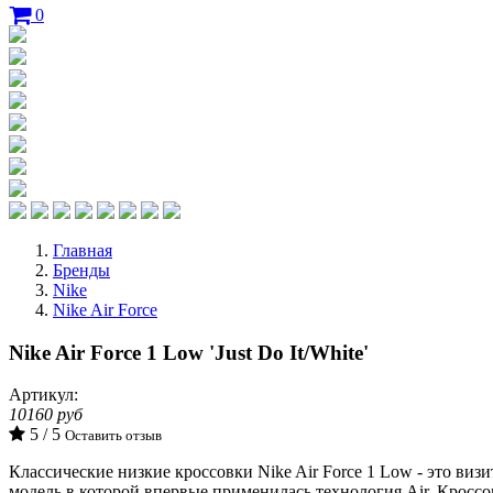
0
Главная
Бренды
Nike
Nike Air Force
Nike Air Force 1 Low 'Just Do It/White'
Артикул:
10160 руб
5 / 5
Оставить отзыв
Классические низкие кроссовки Nike Air Force 1 Low - это виз
модель в которой впервые применилась технология Air. Кросс