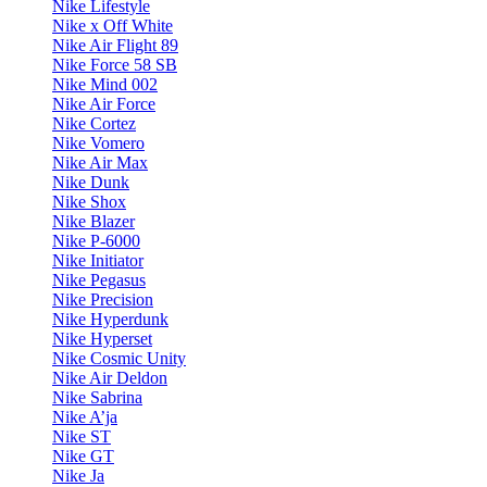
Nike Lifestyle
Nike x Off White
Nike Air Flight 89
Nike Force 58 SB
Nike Mind 002
Nike Air Force
Nike Cortez
Nike Vomero
Nike Air Max
Nike Dunk
Nike Shox
Nike Blazer
Nike P-6000
Nike Initiator
Nike Pegasus
Nike Precision
Nike Hyperdunk
Nike Hyperset
Nike Cosmic Unity
Nike Air Deldon
Nike Sabrina
Nike A’ja
Nike ST
Nike GT
Nike Ja