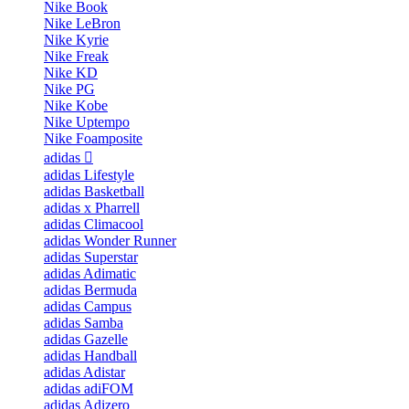
Nike Book
Nike LeBron
Nike Kyrie
Nike Freak
Nike KD
Nike PG
Nike Kobe
Nike Uptempo
Nike Foamposite
adidas
adidas Lifestyle
adidas Basketball
adidas x Pharrell
adidas Climacool
adidas Wonder Runner
adidas Superstar
adidas Adimatic
adidas Bermuda
adidas Campus
adidas Samba
adidas Gazelle
adidas Handball
adidas Adistar
adidas adiFOM
adidas Adizero