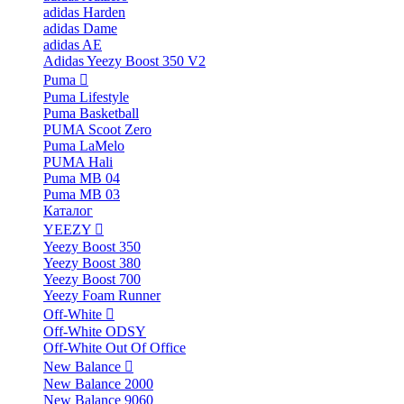
adidas Harden
adidas Dame
adidas AE
Adidas Yeezy Boost 350 V2
Puma
Puma Lifestyle
Puma Basketball
PUMA Scoot Zero
Puma LaMelo
PUMA Hali
Puma MB 04
Puma MB 03
Каталог
YEEZY
Yeezy Boost 350
Yeezy Boost 380
Yeezy Boost 700
Yeezy Foam Runner
Off-White
Off-White ODSY
Off-White Out Of Office
New Balance
New Balance 2000
New Balance 9060