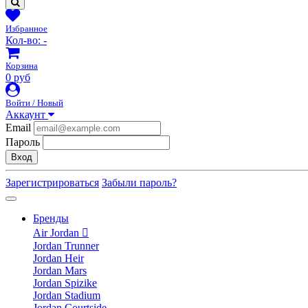
Избранное
Кол-во:
-
Корзина
0 руб
Войти / Новый
Аккаунт
Email
Пароль
Вход
Зарегистрироваться
Забыли пароль?
Бренды
Air Jordan
Jordan Trunner
Jordan Heir
Jordan Mars
Jordan Spizike
Jordan Stadium
Jordan Courtside