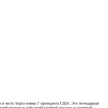
и в честь 'борта номер 1' президента США. Это легендарная
кетболистам за счёт своей удобной посадки и отличной