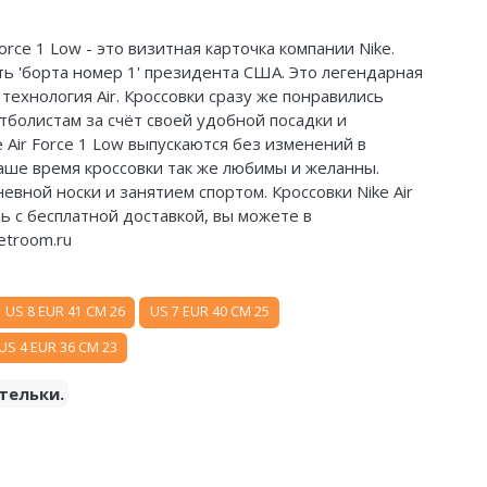
orce 1 Low - это визитная карточка компании Nike.
ть 'борта номер 1' президента США. Это легендарная
технология Air. Кроссовки сразу же понравились
болистам за счёт своей удобной посадки и
e Air Force 1 Low выпускаются без изменений в
наше время кроссовки так же любимы и желанны.
евной носки и занятием спортом. Кроссовки Nike Air
ить с бесплатной доставкой, вы можете в
etroom.ru
US 8 EUR 41 CM 26
US 7 EUR 40 CM 25
US 4 EUR 36 CM 23
тельки.