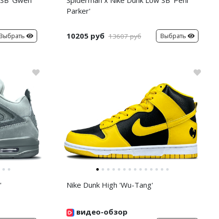
 SB 'Gwen
Spiderman x Nike Dunk Low SB 'Peni
Parker'
10205 руб
Выбрать
Выбрать
13607 руб
'
Nike Dunk High 'Wu-Tang'
видео-обзор