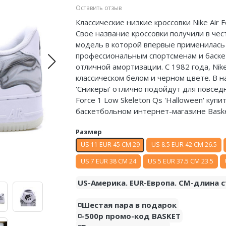
Оставить отзыв
Классические низкие кроссовки Nike Air F
Свое название кроссовки получили в чес
модель в которой впервые применилась 
профессиональным спортсменам и баскет
отличной амортизации. С 1982 года, Nik
классическом белом и черном цвете. В 
'Сникеры' отлично подойдут для повседн
Force 1 Low Skeleton Qs 'Halloween' куп
баскетбольном интернет-магазине Bask
Размер
US 11 EUR 45 CM 29
US 8.5 EUR 42 CM 26.5
US 7 EUR 38 CM 24
US 5 EUR 37.5 CM 23.5
US-Америка. EUR-Европа. CM-длина с
◽️Шестая пара в подарок
◽️-500р промо-код BASKET