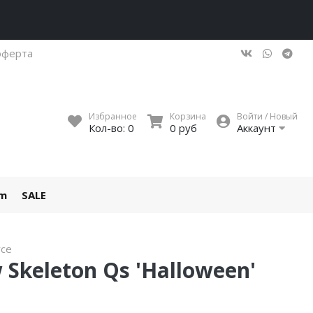
оферта
Избранное
Корзина
Войти / Новый
Кол-во:
0
0 руб
Аккаунт
um
SALE
rce
w Skeleton Qs 'Halloween'