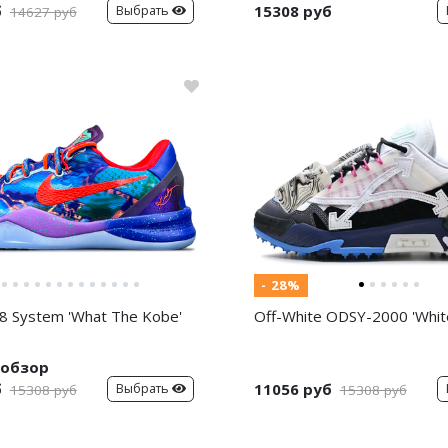
б
15308 руб
Выбрать
14627 руб
- 28%
8 System 'What The Kobe'
Off-White ODSY-2000 'White
обзор
б
11056 руб
Выбрать
15308 руб
15308 руб