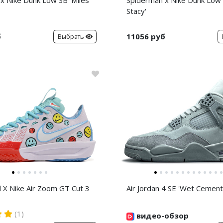
x Nike Dunk Low SB 'Miles
Spiderman x Nike Dunk Low
Stacy'
б
11056 руб
Выбрать
d X Nike Air Zoom GT Cut 3
Air Jordan 4 SE 'Wet Cement
(1)
видео-обзор