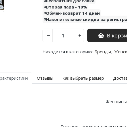
◽️Бесплатная доставка
◽️Вторая пара - 10%
◽️Обмен-возврат 14 дней
◽️Накопительные скидки за регистр
В корз
−
+
Находится в категориях:
Бренды
,
Женск
рактеристики
Отзывы
Как выбрать размер
Доста
Женщины
Текстиль, иск.кожа, пеноматери