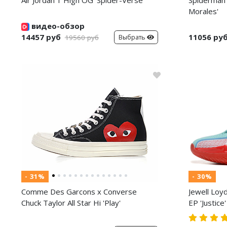
Air Jordan 1 High OG 'Spider-Verse'
Spiderman 
Morales'
видео-обзор
14457 руб
11056 ру
Выбрать
19560 руб
- 31%
- 30%
Comme Des Garcons x Converse
Jewell Loy
Chuck Taylor All Star Hi 'Play'
EP 'Justice'