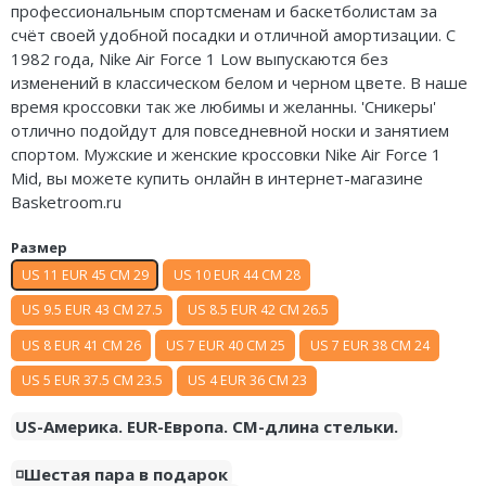
профессиональным спортсменам и баскетболистам за
Air Jordan 5
счёт своей удобной посадки и отличной амортизации. С
1982 года, Nike Air Force 1 Low выпускаются без
Air Jordan 6
изменений в классическом белом и черном цвете. В наше
время кроссовки так же любимы и желанны. 'Сникеры'
Air Jordan 7
отлично подойдут для повседневной носки и занятием
спортом. Мужские и женские кроссовки Nike Air Force 1
Air Jordan 10
Mid, вы можете купить онлайн в интернет-магазине
Basketroom.ru
Air Jordan 11
Размер
Air Jordan 12
US 11 EUR 45 CM 29
US 10 EUR 44 CM 28
Air Jordan 13
US 9.5 EUR 43 CM 27.5
US 8.5 EUR 42 CM 26.5
Air Jordan 14
US 8 EUR 41 CM 26
US 7 EUR 40 CM 25
US 7 EUR 38 CM 24
US 5 EUR 37.5 CM 23.5
US 4 EUR 36 CM 23
Air Jordan 15
US-Америка. EUR-Европа. CM-длина стельки.
Air Jordan 23
◽️Шестая пара в подарок