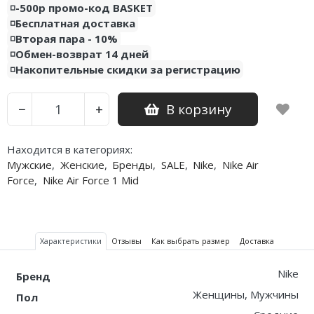
◽️-500р промо-код BASKET
◽️Бесплатная доставка
◽️Вторая пара - 10%
◽️Обмен-возврат 14 дней
◽️Накопительные скидки за регистрацию
В корзину
−
+
Находится в категориях:
Мужские
,
Женские
,
Бренды
,
SALE
,
Nike
,
Nike Air
Force
,
Nike Air Force 1 Mid
Характеристики
Отзывы
Как выбрать размер
Доставка
Nike
Бренд
Женщины, Мужчины
Пол