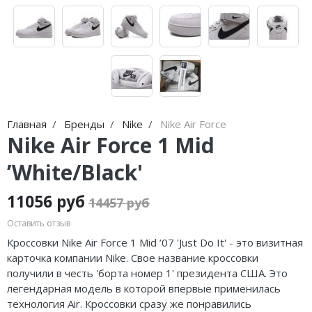
Jordan Zion
adidas Campus
Jordan Tatum
adidas Samba
Air Jordan 312
adidas Gazelle
Air Jordan 40
adidas Handball
Air Jordan 39
adidas Adistar
Главная
Бренды
Nike
Nike Air Force
Nike Air Force 1 Mid
Air Jordan 38
adidas adiFOM
’White/Black'
Air Jordan 37
adidas Adizero
11056 руб
14457 руб
Air Jordan 36
adidas Harden
Оставить отзыв
Air Jordan 1
adidas Dame
Кроссовки Nike Air Force 1 Mid ’07 'Just Do It' - это визитная
карточка компании Nike. Свое название кроссовки
Air Jordan 3
adidas AE
получили в честь 'борта номер 1' президента США. Это
легендарная модель в которой впервые применилась
Air Jordan 4
Adidas Yeezy Boost 350 V2
технология Air. Кроссовки сразу же понравились