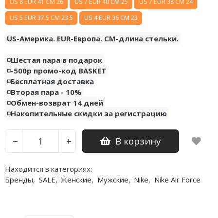
US 8 EUR 41 CM 26
US 7 EUR 40 CM 25
US 7 EUR 38 CM 24
US 5 EUR 37.5 CM 23.5
US 4 EUR 36 CM 23
US-Америка. EUR-Европа. CM-длина стельки.
◽️Шестая пара в подарок
◽️-500р промо-код BASKET
◽️Бесплатная доставка
◽️Вторая пара - 10%
◽️Обмен-возврат 14 дней
◽️Накопительные скидки за регистрацию
В корзину
−
+
Находится в категориях:
Бренды
,
SALE
,
Женские
,
Мужские
,
Nike
,
Nike Air Force