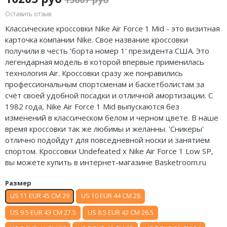
Air Jordan 5
Оставить отзыв
Классические кроссовки Nike Air Force 1 Mid - это визитная
Air Jordan 6
карточка компании Nike. Свое название кроссовки
получили в честь 'борта номер 1' президента США. Это
Air Jordan 7
легендарная модель в которой впервые применилась
технология Air. Кроссовки сразу же понравились
Air Jordan 10
профессиональным спортсменам и баскетболистам за
счёт своей удобной посадки и отличной амортизации. С
Air Jordan 11
1982 года, Nike Air Force 1 Mid выпускаются без
Air Jordan 12
изменений в классическом белом и черном цвете. В наше
время кроссовки так же любимы и желанны. 'Сникеры'
Air Jordan 13
отлично подойдут для повседневной носки и занятием
спортом. Кроссовки Undefeated x Nike Air Force 1 Low SP,
Air Jordan 14
вы можете купить в интернет-магазине Basketroom.ru
Air Jordan 15
Размер
US 11 EUR 45 CM 29
US 10 EUR 44 CM 28
Air Jordan 23
US 9.5 EUR 43 CM 27.5
US 8.5 EUR 42 CM 26.5