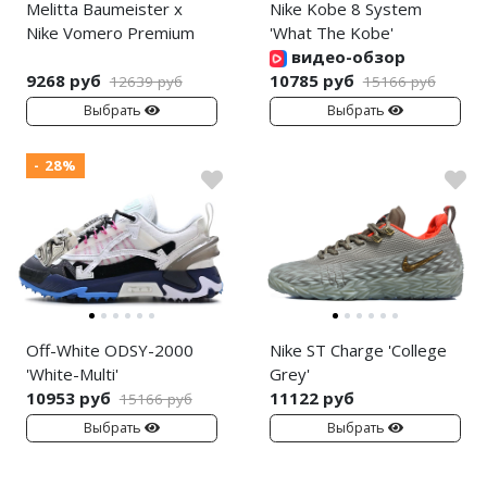
Melitta Baumeister x
Nike Kobe 8 System
Nike Vomero Premium
'What The Kobe'
видео-обзор
9268 руб
10785 руб
12639 руб
15166 руб
Выбрать
Выбрать
- 28%
Off-White ODSY-2000
Nike ST Charge 'College
'White-Multi'
Grey'
10953 руб
11122 руб
15166 руб
Выбрать
Выбрать