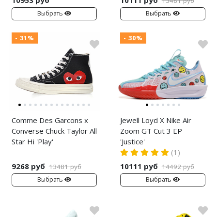
10953 руб
10111 руб
13481 руб
Выбрать
Выбрать
- 31%
- 30%
Comme Des Garcons x
Jewell Loyd X Nike Air
Converse Chuck Taylor All
Zoom GT Cut 3 EP
Star Hi 'Play'
'Justice'
(1)
9268 руб
10111 руб
13481 руб
14492 руб
Выбрать
Выбрать