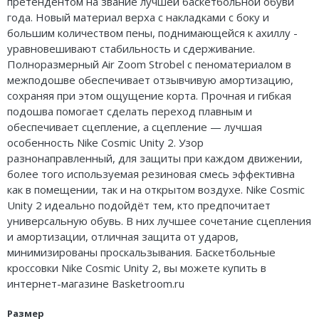
претендентом на звание лучшей баскетбольной обуви
Air Jordan 5
года. Новый материал верха с накладками с боку и
большим количеством пены, поднимающейся к ахиллу -
Air Jordan 6
уравновешивают стабильность и сдерживание.
Полноразмерный Air Zoom Strobel с пеноматериалом в
Air Jordan 7
межподошве обеспечивает отзывчивую амортизацию,
сохраняя при этом ощущение корта. Прочная и гибкая
Air Jordan 10
подошва помогает сделать переход плавным и
обеспечивает сцепление, а сцепление — лучшая
Air Jordan 11
особенность Nike Cosmic Unity 2. Узор
разнонаправленный, для защиты при каждом движении,
Air Jordan 12
более того используемая резиновая смесь эффективна
как в помещении, так и на открытом воздухе. Nike Cosmic
Air Jordan 13
Unity 2 идеально подойдёт тем, кто предпочитает
универсальную обувь. В них лучшее сочетание сцепления
Air Jordan 14
и амортизации, отличная защита от ударов,
минимизированы проскальзывания. Баскетбольные
Air Jordan 15
кроссовки Nike Cosmic Unity 2, вы можете купить в
интернет-магазине Basketroom.ru
Air Jordan 23
Размер