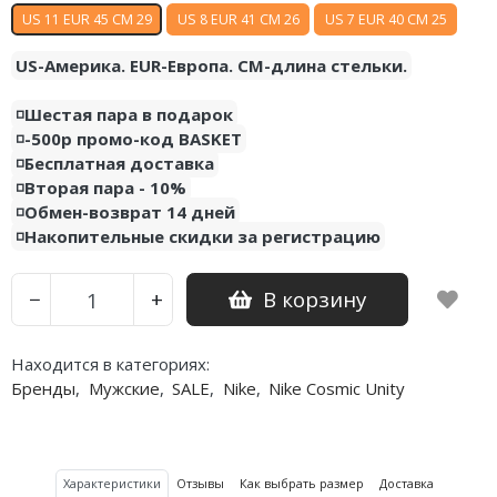
US 11 EUR 45 CM 29
US 8 EUR 41 CM 26
US 7 EUR 40 CM 25
US-Америка. EUR-Европа. CM-длина стельки.
◽️Шестая пара в подарок
◽️-500р промо-код BASKET
◽️Бесплатная доставка
◽️Вторая пара - 10%
◽️Обмен-возврат 14 дней
◽️Накопительные скидки за регистрацию
В корзину
−
+
Находится в категориях:
Бренды
,
Мужские
,
SALE
,
Nike
,
Nike Cosmic Unity
Характеристики
Отзывы
Как выбрать размер
Доставка