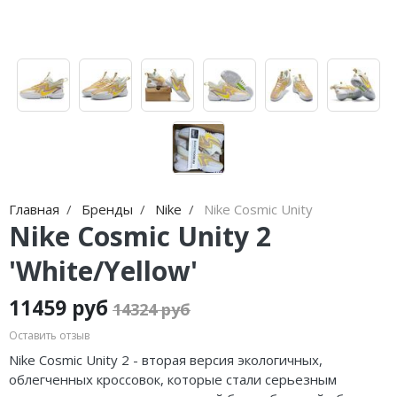
Jordan Zion
adidas Campus
Jordan Tatum
adidas Samba
Air Jordan 312
adidas Gazelle
Air Jordan 40
adidas Handball
Air Jordan 39
adidas Adistar
Air Jordan 38
adidas adiFOM
Главная
Бренды
Nike
Nike Cosmic Unity
Nike Cosmic Unity 2
Air Jordan 37
adidas Adizero
'White/Yellow'
Air Jordan 36
adidas Harden
Air Jordan 1
adidas Dame
11459 руб
14324 руб
Оставить отзыв
Air Jordan 3
adidas AE
Nike Cosmic Unity 2 - вторая версия экологичных,
Air Jordan 4
Adidas Yeezy Boost 350 V2
облегченных кроссовок, которые стали серьезным