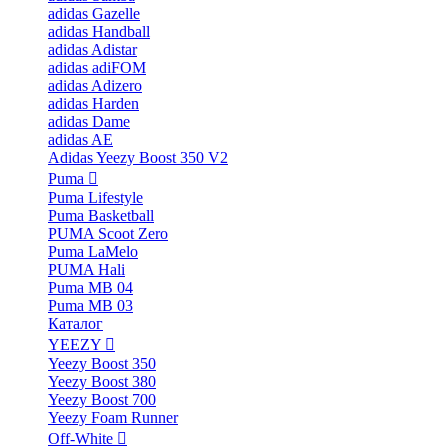
adidas Gazelle
adidas Handball
adidas Adistar
adidas adiFOM
adidas Adizero
adidas Harden
adidas Dame
adidas AE
Adidas Yeezy Boost 350 V2
Puma
Puma Lifestyle
Puma Basketball
PUMA Scoot Zero
Puma LaMelo
PUMA Hali
Puma MB 04
Puma MB 03
Каталог
YEEZY
Yeezy Boost 350
Yeezy Boost 380
Yeezy Boost 700
Yeezy Foam Runner
Off-White