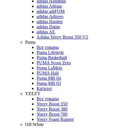
adidas Handball
adidas Adistar
adidas adiFOM
adidas Adizero
adidas Harden
adidas Dame
adidas AE
Adidas Yeezy Boost 350 V2
Puma
Все товары
Puma Lifestyle
Puma Basketball
PUMA Scoot Zero
Puma LaMelo
PUMA Hali
Puma MB 04
Puma MB 03
Каталог
YEEZY
Все товары
Yeezy Boost 350
Yeezy Boost 380
Yeezy Boost 700
Yeezy Foam Runner
Off-White