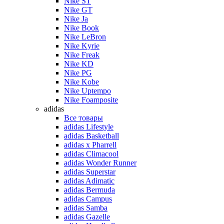
Nike ST
Nike GT
Nike Ja
Nike Book
Nike LeBron
Nike Kyrie
Nike Freak
Nike KD
Nike PG
Nike Kobe
Nike Uptempo
Nike Foamposite
adidas
Все товары
adidas Lifestyle
adidas Basketball
adidas x Pharrell
adidas Climacool
adidas Wonder Runner
adidas Superstar
adidas Adimatic
adidas Bermuda
adidas Campus
adidas Samba
adidas Gazelle