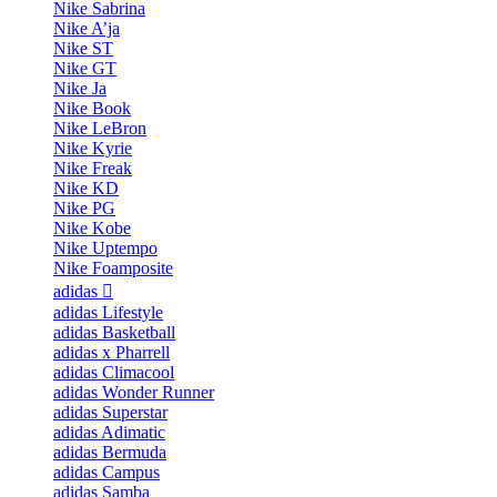
Nike Sabrina
Nike A’ja
Nike ST
Nike GT
Nike Ja
Nike Book
Nike LeBron
Nike Kyrie
Nike Freak
Nike KD
Nike PG
Nike Kobe
Nike Uptempo
Nike Foamposite
adidas
adidas Lifestyle
adidas Basketball
adidas x Pharrell
adidas Climacool
adidas Wonder Runner
adidas Superstar
adidas Adimatic
adidas Bermuda
adidas Campus
adidas Samba