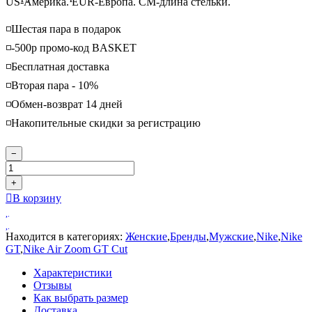
US-Америка. EUR-Европа. CM-длина стельки.
◽️Шестая пара в подарок
◽️-500р промо-код BASKET
◽️Бесплатная доставка
◽️Вторая пара - 10%
◽️Обмен-возврат 14 дней
◽️Накопительные скидки за регистрацию
−
+
В корзину
Находится в категориях:
Женские
,
Бренды
,
Мужские
,
Nike
,
Nike
GT
,
Nike Air Zoom GT Cut
Характеристики
Отзывы
Как выбрать размер
Доставка