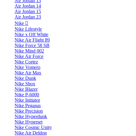
Air Jordan 13
Air Jordan 14
Air Jordan 15
Air Jordan 23
Nike
Nike Lifestyle
Nike x Off White
Nike Air Flight 89
Nike Force 58 SB
Nike Mind 002
Nike Air Force
Nike Cortez
Nike Vomero
Nike Air Max
Nike Dunk
Nike Shox
Nike Blazer
Nike P-6000
Nike Initiator
Nike Pegasus
Nike Precision
Nike Hyperdunk
Nike Hyperset
Nike Cosmic Unity
Nike Air Deldon