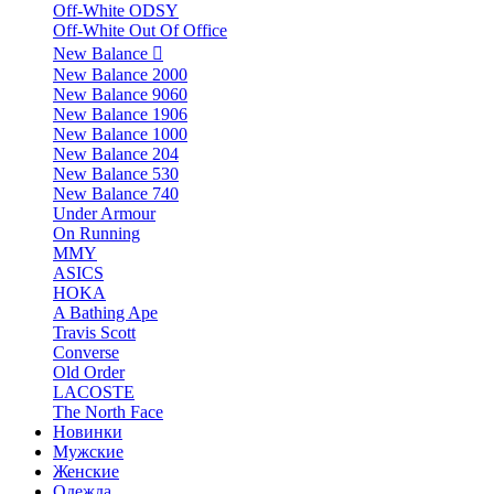
Off-White ODSY
Off-White Out Of Office
New Balance
New Balance 2000
New Balance 9060
New Balance 1906
New Balance 1000
New Balance 204
New Balance 530
New Balance 740
Under Armour
On Running
MMY
ASICS
HOKA
A Bathing Ape
Travis Scott
Converse
Old Order
LACOSTE
The North Face
Новинки
Мужские
Женские
Одежда