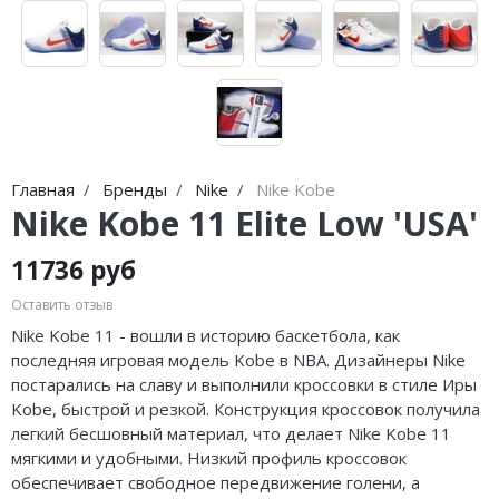
Jordan Zion
adidas Campus
Jordan Tatum
adidas Samba
Air Jordan 312
adidas Gazelle
Air Jordan 40
adidas Handball
Главная
Бренды
Nike
Nike Kobe
Air Jordan 39
adidas Adistar
Nike Kobe 11 Elite Low 'USA'
Air Jordan 38
adidas adiFOM
11736 руб
Air Jordan 37
adidas Adizero
Оставить отзыв
Air Jordan 36
adidas Harden
Nike Kobe 11 - вошли в историю баскетбола, как
последняя игровая модель Kobe в NBA. Дизайнеры Nike
Air Jordan 1
adidas Dame
постарались на славу и выполнили кроссовки в стиле Иры
Kobe, быстрой и резкой. Конструкция кроссовок получила
Air Jordan 3
adidas AE
легкий бесшовный материал, что делает Nike Kobe 11
мягкими и
удобными.
Низкий профиль кроссовок
Air Jordan 4
Adidas Yeezy Boost 350 V2
обеспечивает свободное передвижение голени, а