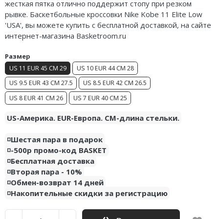
жесткая пятка отлично поддержит стопу при резком
Air Jordan 5
рывке. Баскетбольные кроссовки Nike Kobe 11 Elite Low
'USA', вы можете купить с бесплатной доставкой, на сайте
Air Jordan 6
интернет-магазина Basketroom.ru
Air Jordan 7
Размер
US 11 EUR 45 CM 29
US 10 EUR 44 CM 28
Air Jordan 10
US 9.5 EUR 43 CM 27.5
US 8.5 EUR 42 CM 26.5
Air Jordan 11
US 8 EUR 41 CM 26
US 7 EUR 40 CM 25
Air Jordan 12
US-Америка. EUR-Европа. CM-длина стельки.
Air Jordan 13
◽️Шестая пара в подарок
◽️-500р промо-код BASKET
Air Jordan 14
◽️Бесплатная доставка
◽️Вторая пара - 10%
Air Jordan 15
◽️Обмен-возврат 14 дней
◽️Накопительные скидки за регистрацию
Air Jordan 23