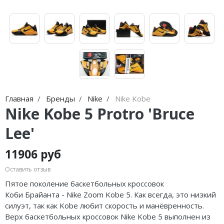
Jordan Zion
adidas Campus
Jordan Tatum
adidas Samba
Air Jordan 312
adidas Gazelle
Air Jordan 40
adidas Handball
Air Jordan 39
adidas Adistar
Главная
Бренды
Nike
Nike Kobe
Air Jordan 38
adidas adiFOM
Nike Kobe 5 Protro 'Bruce
Lee'
Air Jordan 37
adidas Adizero
Air Jordan 36
adidas Harden
11906 руб
Оставить отзыв
Air Jordan 1
adidas Dame
Пятое поколение баскетбольных кроссовок
Air Jordan 3
adidas AE
Коби
Брайанта
- Nike Zoom Kobe 5. Как всегда, это низкий
силуэт, так как Kobe любит скорость и манёвренность.
Air Jordan 4
Adidas Yeezy Boost 350 V2
Верх баскетбольных кроссовок Nike Kobe 5 выполнен из