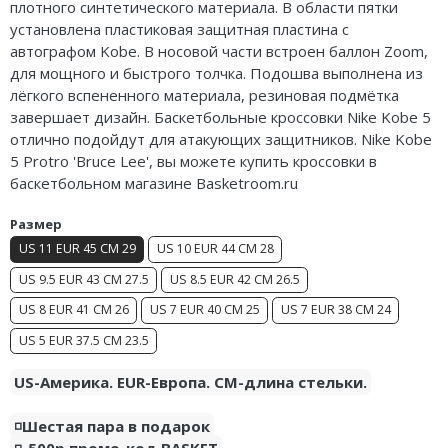
плотного синтетического материала. В области пятки
Air Jordan 5
установлена пластиковая защитная пластина с
автографом Kobe. В носовой части встроен баллон Zoom,
Air Jordan 6
для мощного и быстрого толчка. Подошва выполнена из
лёгкого вспененного материала, резиновая подмётка
Air Jordan 7
завершает дизайн. Баскетбольные кроссовки Nike Kobe 5
отлично подойдут для атакующих защитников. Nike Kobe
Air Jordan 10
5 Protro 'Bruce Lee', вы можете купить кроссовки в
баскетбольном магазине Basketroom.ru
Air Jordan 11
Размер
Air Jordan 12
US 11 EUR 45 CM 29
US 10 EUR 44 CM 28
Air Jordan 13
US 9.5 EUR 43 CM 27.5
US 8.5 EUR 42 CM 26.5
US 8 EUR 41 CM 26
US 7 EUR 40 CM 25
US 7 EUR 38 CM 24
Air Jordan 14
US 5 EUR 37.5 CM 23.5
Air Jordan 15
US-Америка. EUR-Европа. CM-длина стельки.
Air Jordan 23
◽️Шестая пара в подарок
◽️-500р промо-код BASKET