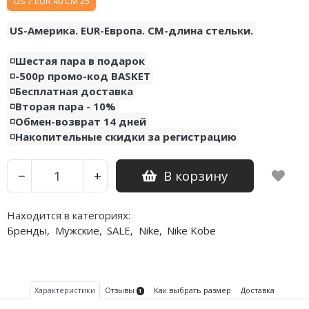
US 7 EUR 40 CM 25
Air Jordan 5
US-Америка. EUR-Европа. CM-длина стельки.
Air Jordan 6
◽️Шестая пара в подарок
Air Jordan 7
◽️-500р промо-код BASKET
◽️Бесплатная доставка
Air Jordan 10
◽️Вторая пара - 10%
◽️Обмен-возврат 14 дней
Air Jordan 11
◽️Накопительные скидки за регистрацию
Air Jordan 12
В корзину
−
+
Air Jordan 13
Находится в категориях:
Air Jordan 14
Бренды
,
Мужские
,
SALE
,
Nike
,
Nike Kobe
Air Jordan 15
Air Jordan 23
Характеристики
Отзывы
Как выбрать размер
Доставка
1