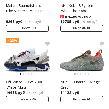
Melitta Baumeister x
Nike Kobe 8 System
Nike Vomero Premium
'What The Kobe'
видео-обзор
9268 руб
10785 руб
12639 руб
15166 руб
Выбрать
Выбрать
- 28%
Off-White ODSY-2000
Nike ST Charge 'College
'White-Multi'
Grey'
10953 руб
11122 руб
15166 руб
Выбрать
Выбрать