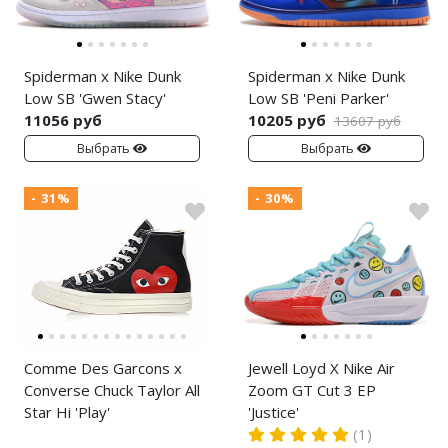
Spiderman x Nike Dunk
Spiderman x Nike Dunk
Low SB 'Gwen Stacy'
Low SB 'Peni Parker'
11056 руб
10205 руб
13607 руб
Выбрать
Выбрать
- 31%
- 30%
Comme Des Garcons x
Jewell Loyd X Nike Air
Converse Chuck Taylor All
Zoom GT Cut 3 EP
Star Hi 'Play'
'Justice'
(1)