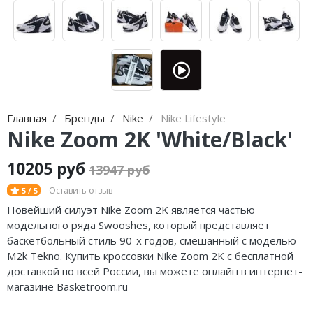
Jordan Zion
adidas Campus
Jordan Tatum
adidas Samba
Air Jordan 312
adidas Gazelle
Air Jordan 40
adidas Handball
Главная
Бренды
Nike
Nike Lifestyle
Air Jordan 39
adidas Adistar
Nike Zoom 2K 'White/Black'
Air Jordan 38
adidas adiFOM
10205 руб
13947 руб
Air Jordan 37
adidas Adizero
Оставить отзыв
5 / 5
Air Jordan 36
adidas Harden
Новейший силуэт Nike Zoom 2K является частью
модельного ряда Swooshes, который представляет
Air Jordan 1
adidas Dame
баскетбольный стиль 90-х годов, смешанный с моделью
M2k Tekno. Купить кроссовки Nike Zoom 2K с бесплатной
Air Jordan 3
adidas AE
доставкой по всей России, вы можете онлайн в интернет-
магазине Basketroom.ru
Air Jordan 4
Adidas Yeezy Boost 350 V2