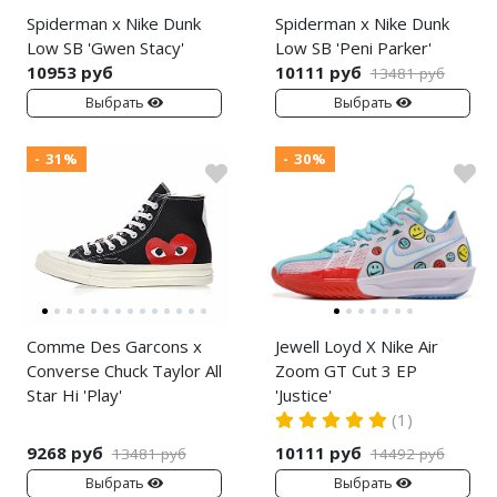
Spiderman x Nike Dunk
Spiderman x Nike Dunk
Low SB 'Gwen Stacy'
Low SB 'Peni Parker'
10953 руб
10111 руб
13481 руб
Выбрать
Выбрать
- 31%
- 30%
Comme Des Garcons x
Jewell Loyd X Nike Air
Converse Chuck Taylor All
Zoom GT Cut 3 EP
Star Hi 'Play'
'Justice'
(1)
9268 руб
10111 руб
13481 руб
14492 руб
Выбрать
Выбрать