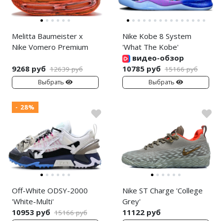
Melitta Baumeister x
Nike Kobe 8 System
Nike Vomero Premium
'What The Kobe'
видео-обзор
9268 руб
10785 руб
12639 руб
15166 руб
Выбрать
Выбрать
- 28%
Off-White ODSY-2000
Nike ST Charge 'College
'White-Multi'
Grey'
10953 руб
11122 руб
15166 руб