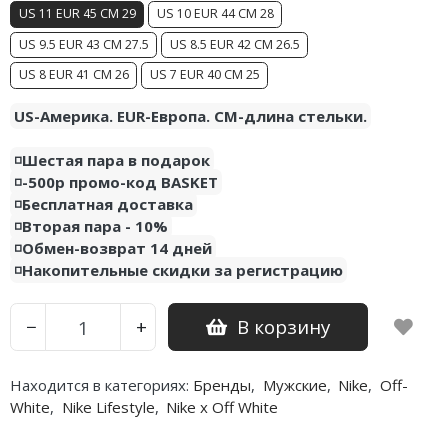
US 11 EUR 45 CM 29
US 10 EUR 44 CM 28
Air Jordan 5
US 9.5 EUR 43 CM 27.5
US 8.5 EUR 42 CM 26.5
Air Jordan 6
US 8 EUR 41 CM 26
US 7 EUR 40 CM 25
Air Jordan 7
US-Америка. EUR-Европа. CM-длина стельки.
Air Jordan 10
◽️Шестая пара в подарок
◽️-500р промо-код BASKET
Air Jordan 11
◽️Бесплатная доставка
◽️Вторая пара - 10%
Air Jordan 12
◽️Обмен-возврат 14 дней
◽️Накопительные скидки за регистрацию
Air Jordan 13
Air Jordan 14
В корзину
−
+
Air Jordan 15
Находится в категориях:
Бренды
,
Мужские
,
Nike
,
Off-
Air Jordan 23
White
,
Nike Lifestyle
,
Nike x Off White