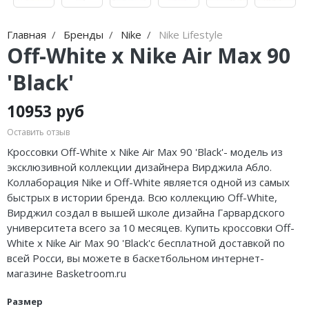
Jordan Zion
adidas Campus
Jordan Tatum
adidas Samba
Главная
Бренды
Nike
Nike Lifestyle
Off-White x Nike Air Max 90
Air Jordan 312
adidas Gazelle
'Black'
Air Jordan 40
adidas Handball
10953 руб
Air Jordan 39
adidas Adistar
Оставить отзыв
Air Jordan 38
adidas adiFOM
Кроссовки Off-White x Nike Air Max 90 'Black'- модель из
эксклюзивной коллекции дизайнера Вирджила Абло.
Air Jordan 37
adidas Adizero
Коллаборация Nike и Off-White является одной из самых
быстрых в истории бренда. Всю коллекцию Off-White,
Air Jordan 36
adidas Harden
Вирджил создал в вышей школе дизайна Гарвардского
университета всего за 10 месяцев. Купить кроссовки Off-
Air Jordan 1
adidas Dame
White x Nike Air Max 90 'Black'с бесплатной доставкой по
всей Росси, вы можете в баскетбольном интернет-
Air Jordan 3
adidas AE
магазине Basketroom.ru
Air Jordan 4
Adidas Yeezy Boost 350 V2
Размер