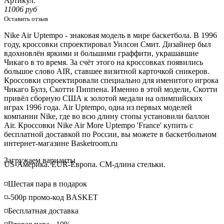
Артикул:
11006 руб
Оставить отзыв
Nike Air Uptempo - знаковая модель в мире баскетбола. В 1996
году, кроссовки спроектировал Уилсон Смит. Дизайнер был
вдохновлён яркими и большими граффити, украшавшие
Чикаго в то время. За счёт этого на кроссовках появились
большое слово AIR, ставшее визитной карточкой сникеров.
Кроссовки спроектировали специально для именитого игрока
Чикаго Булз, Скотти Пиппена. Именно в этой модели, Скотти
привёл сборную США к золотой медали на олимпийских
играх 1996 года. Air Uptempo, одна из первых моделей
компании Nike, где во всю длину стопы установили баллон
Air. Кроссовки Nike Air More Uptempo 'France' купить с
бесплатной доставкой по России, вы можете в баскетбольном
интернет-магазине Basketroom.ru
Loading...
Загружаем варианты
US-Америка. EUR-Европа. CM-длина стельки.
◽️Шестая пара в подарок
◽️-500р промо-код BASKET
◽️Бесплатная доставка