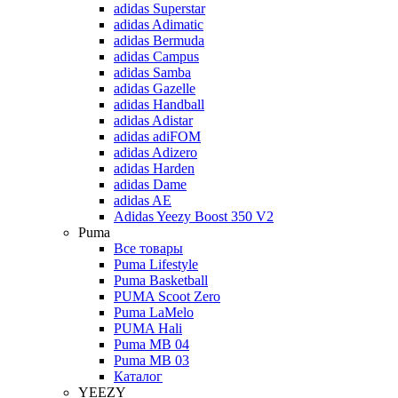
adidas Superstar
adidas Adimatic
adidas Bermuda
adidas Campus
adidas Samba
adidas Gazelle
adidas Handball
adidas Adistar
adidas adiFOM
adidas Adizero
adidas Harden
adidas Dame
adidas AE
Adidas Yeezy Boost 350 V2
Puma
Все товары
Puma Lifestyle
Puma Basketball
PUMA Scoot Zero
Puma LaMelo
PUMA Hali
Puma MB 04
Puma MB 03
Каталог
YEEZY