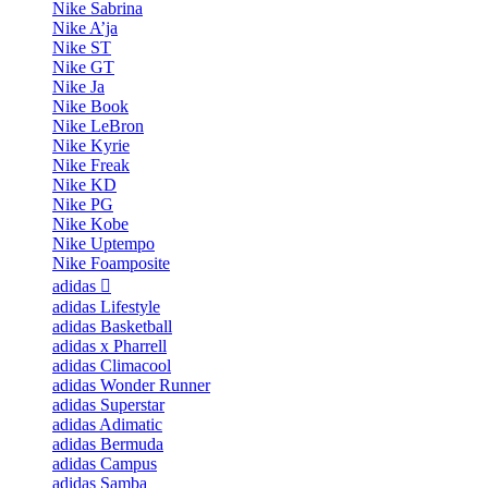
Nike Sabrina
Nike A’ja
Nike ST
Nike GT
Nike Ja
Nike Book
Nike LeBron
Nike Kyrie
Nike Freak
Nike KD
Nike PG
Nike Kobe
Nike Uptempo
Nike Foamposite
adidas
adidas Lifestyle
adidas Basketball
adidas x Pharrell
adidas Climacool
adidas Wonder Runner
adidas Superstar
adidas Adimatic
adidas Bermuda
adidas Campus
adidas Samba