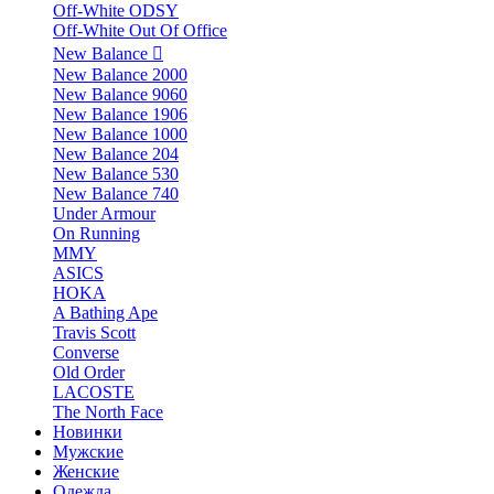
Off-White ODSY
Off-White Out Of Office
New Balance
New Balance 2000
New Balance 9060
New Balance 1906
New Balance 1000
New Balance 204
New Balance 530
New Balance 740
Under Armour
On Running
MMY
ASICS
HOKA
A Bathing Ape
Travis Scott
Converse
Old Order
LACOSTE
The North Face
Новинки
Мужские
Женские
Одежда