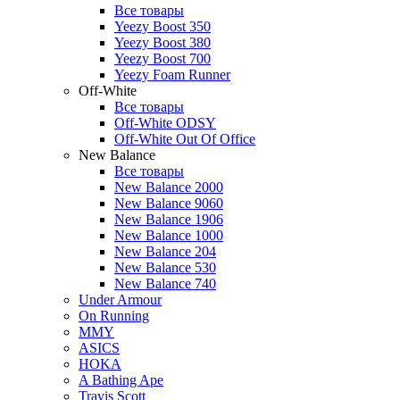
Все товары
Yeezy Boost 350
Yeezy Boost 380
Yeezy Boost 700
Yeezy Foam Runner
Off-White
Все товары
Off-White ODSY
Off-White Out Of Office
New Balance
Все товары
New Balance 2000
New Balance 9060
New Balance 1906
New Balance 1000
New Balance 204
New Balance 530
New Balance 740
Under Armour
On Running
MMY
ASICS
HOKA
A Bathing Ape
Travis Scott