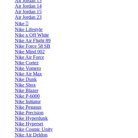
Air Jordan 13
Air Jordan 14
Air Jordan 15
Air Jordan 23
Nike
Nike Lifestyle
Nike x Off White
Nike Air Flight 89
Nike Force 58 SB
Nike Mind 002
Nike Air Force
Nike Cortez
Nike Vomero
Nike Air Max
Nike Dunk
Nike Shox
Nike Blazer
Nike P-6000
Nike Initiator
Nike Pegasus
Nike Precision
Nike Hyperdunk
Nike Hyperset
Nike Cosmic Unity
Nike Air Deldon