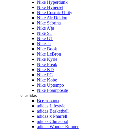
Nike Hyperdunk
Nike Hyperset
Nike Cosmic Unity
Nike Air Deldon
Nike Sabrina
Nike A’ja
Nike ST
Nike GT
Nike Ja
Nike Book
Nike LeBron
Nike Kyrie
Nike Freak
Nike KD
Nike PG
Nike Kobe
Nike Uptempo
Nike Foamposite
adidas
Все товары
adidas Lifestyle
adidas Basketball
adidas x Pharrell
adidas Climacool
adidas Wonder Runner