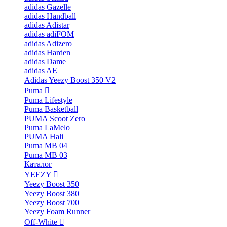
adidas Gazelle
adidas Handball
adidas Adistar
adidas adiFOM
adidas Adizero
adidas Harden
adidas Dame
adidas AE
Adidas Yeezy Boost 350 V2
Puma
Puma Lifestyle
Puma Basketball
PUMA Scoot Zero
Puma LaMelo
PUMA Hali
Puma MB 04
Puma MB 03
Каталог
YEEZY
Yeezy Boost 350
Yeezy Boost 380
Yeezy Boost 700
Yeezy Foam Runner
Off-White