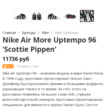
Jordan Zion
adidas Campus
Jordan Tatum
adidas Samba
Air Jordan 312
adidas Gazelle
Air Jordan 40
adidas Handball
Главная
Бренды
Nike
Nike Uptempo
Nike Air More Uptempo 96
Air Jordan 39
adidas Adistar
'Scottie Pippen'
Air Jordan 38
adidas adiFOM
11736 руб
Air Jordan 37
adidas Adizero
Оставить отзыв
5 / 5
Air Jordan 36
adidas Harden
Nike Air Uptempo 96 - знаковая модель в мире баскетбола.
В 1996 году, кроссовки спроектировал Уилсон Смит.
Air Jordan 1
adidas Dame
Дизайнер был вдохновлён яркими и большими граффити,
украшавшие Чикаго в то время. За счёт этого на
Air Jordan 3
adidas AE
кроссовках появились большое слово AIR, ставшее
визитной карточкой сникеров. Кроссовки спроектировали
Air Jordan 4
Adidas Yeezy Boost 350 V2
специально для именитого игрока Чикаго Булз, Скотти