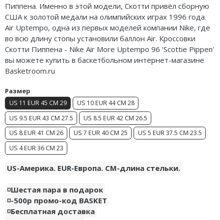
Пиппена. Именно в этой модели, Скотти привёл сборную
Air Jordan 5
США к золотой медали на олимпийских играх 1996 года.
Air Uptempo, одна из первых моделей компании Nike, где
Air Jordan 6
во всю длину стопы установили баллон Air. Кроссовки
Скотти Пиппена - Nike Air More Uptempo 96 'Scottie Pippen'
Air Jordan 7
вы можете купить в баскетбольном интернет-магазине
Basketroom.ru
Air Jordan 10
Размер
Air Jordan 11
US 11 EUR 45 CM 29
US 10 EUR 44 CM 28
Air Jordan 12
US 9.5 EUR 43 CM 27.5
US 8.5 EUR 42 CM 26.5
US 8 EUR 41 CM 26
US 7 EUR 40 CM 25
US 5 EUR 37.5 CM 23.5
Air Jordan 13
US 4 EUR 36 CM 23
Air Jordan 14
US-Америка. EUR-Европа. CM-длина стельки.
Air Jordan 15
◽️Шестая пара в подарок
Air Jordan 23
◽️-500р промо-код BASKET
◽️Бесплатная доставка