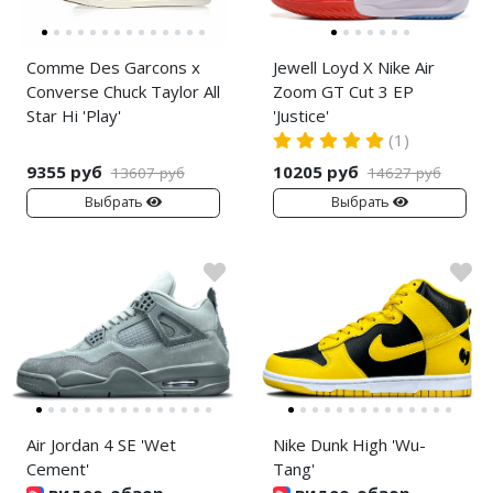
Comme Des Garcons x
Jewell Loyd X Nike Air
Converse Chuck Taylor All
Zoom GT Cut 3 EP
Star Hi 'Play'
'Justice'
(1)
9355 руб
10205 руб
13607 руб
14627 руб
Выбрать
Выбрать
Air Jordan 4 SE 'Wet
Nike Dunk High 'Wu-
Cement'
Tang'
видео-обзор
видео-обзор