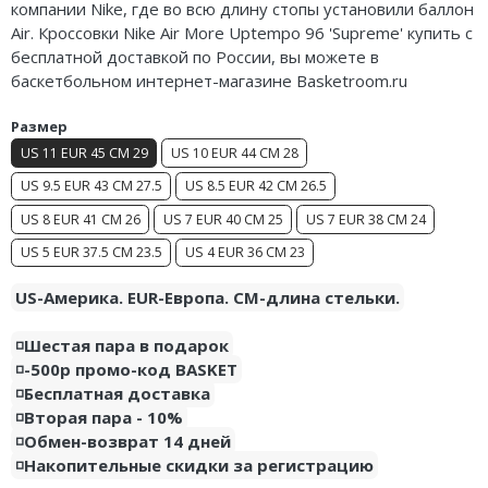
компании Nike, где во всю длину стопы установили баллон
Air Jordan 5
Air. Кроссовки Nike Air More Uptempo 96 'Supreme' купить с
бесплатной доставкой по России, вы можете в
Air Jordan 6
баскетбольном интернет-магазине Basketroom.ru
Air Jordan 7
Размер
US 11 EUR 45 CM 29
US 10 EUR 44 CM 28
Air Jordan 10
US 9.5 EUR 43 CM 27.5
US 8.5 EUR 42 CM 26.5
Air Jordan 11
US 8 EUR 41 CM 26
US 7 EUR 40 CM 25
US 7 EUR 38 CM 24
Air Jordan 12
US 5 EUR 37.5 CM 23.5
US 4 EUR 36 CM 23
US-Америка. EUR-Европа. CM-длина стельки.
Air Jordan 13
Air Jordan 14
◽️Шестая пара в подарок
◽️-500р промо-код BASKET
Air Jordan 15
◽️Бесплатная доставка
◽️Вторая пара - 10%
Air Jordan 23
◽️Обмен-возврат 14 дней
◽️Накопительные скидки за регистрацию