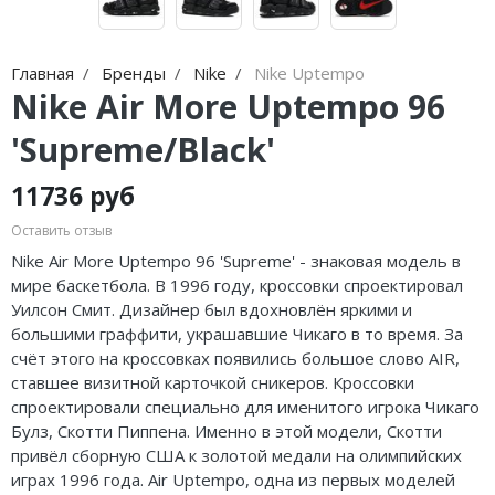
Jordan Zion
adidas Campus
Jordan Tatum
adidas Samba
Главная
Бренды
Nike
Nike Uptempo
Nike Air More Uptempo 96
Air Jordan 312
adidas Gazelle
'Supreme/Black'
Air Jordan 40
adidas Handball
Air Jordan 39
adidas Adistar
11736 руб
Оставить отзыв
Air Jordan 38
adidas adiFOM
Nike Air More Uptempo 96 'Supreme' - знаковая модель в
Air Jordan 37
adidas Adizero
мире баскетбола. В 1996 году, кроссовки спроектировал
Уилсон Смит. Дизайнер был вдохновлён яркими и
Air Jordan 36
adidas Harden
большими граффити, украшавшие Чикаго в то время. За
счёт этого на кроссовках появились большое слово AIR,
Air Jordan 1
adidas Dame
ставшее визитной карточкой сникеров. Кроссовки
спроектировали специально для именитого игрока Чикаго
Air Jordan 3
adidas AE
Булз, Скотти Пиппена. Именно в этой модели, Скотти
привёл сборную США к золотой медали на олимпийских
Air Jordan 4
Adidas Yeezy Boost 350 V2
играх 1996 года. Air Uptempo, одна из первых моделей