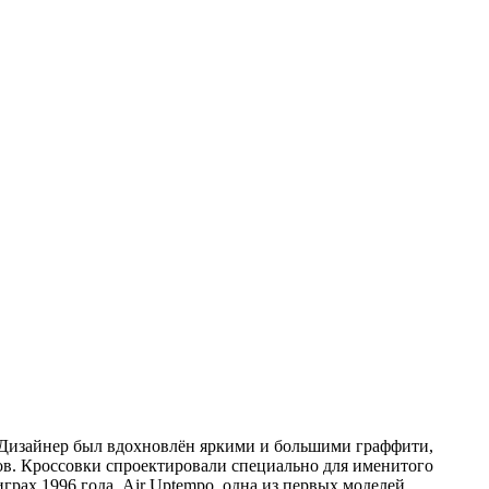
т. Дизайнер был вдохновлён яркими и большими граффити,
ров. Кроссовки спроектировали специально для именитого
рах 1996 года. Air Uptempo, одна из первых моделей