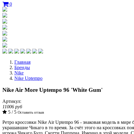
0
Главная
Бренды
Nike
Nike Uptempo
Nike Air More Uptempo 96 'White Gum'
Артикул:
11006 руб
5 / 5
Оставить отзыв
Ретро кроссовки Nike Air Uptempo 96 - знаковая модель в мир
украшавшие Чикаго в то время. За счёт этого на кроссовках п
игрока Чикаго Булз, Скотти Пиппена. Именно в этой модели, 