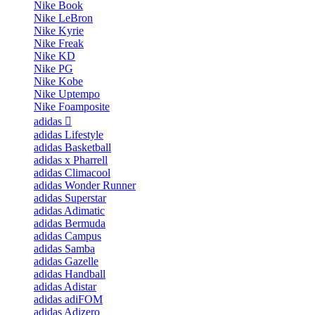
Nike Book
Nike LeBron
Nike Kyrie
Nike Freak
Nike KD
Nike PG
Nike Kobe
Nike Uptempo
Nike Foamposite
adidas
adidas Lifestyle
adidas Basketball
adidas x Pharrell
adidas Climacool
adidas Wonder Runner
adidas Superstar
adidas Adimatic
adidas Bermuda
adidas Campus
adidas Samba
adidas Gazelle
adidas Handball
adidas Adistar
adidas adiFOM
adidas Adizero