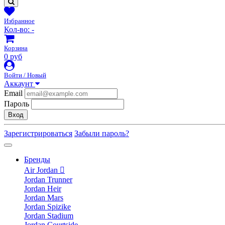
Избранное
Кол-во:
-
Корзина
0 руб
Войти / Новый
Аккаунт
Email
Пароль
Вход
Зарегистрироваться
Забыли пароль?
Бренды
Air Jordan
Jordan Trunner
Jordan Heir
Jordan Mars
Jordan Spizike
Jordan Stadium
Jordan Courtside