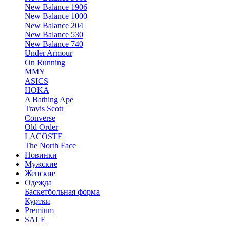
New Balance 1906
New Balance 1000
New Balance 204
New Balance 530
New Balance 740
Under Armour
On Running
MMY
ASICS
HOKA
A Bathing Ape
Travis Scott
Converse
Old Order
LACOSTE
The North Face
Новинки
Мужские
Женские
Одежда
Баскетбольная форма
Куртки
Premium
SALE