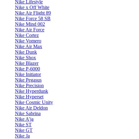
Nike Lifestyle
Nike x Off White
Nike Air Flight 89
Nike Force 58 SB
Nike Mind 002
Nike Air Force
Nike Cortez
Nike Vomero
Nike Air Max
Nike Dunk
Nike Shox
Nike Blazer
Nike P-6000
Nike Initiator
Nike Pegasus
Nike Precision
Nike Hyperdunk
Nike Hyperset
Nike Cosmic Unity
Nike Air Deldon
Nike Sabrina
Nike A’ja
Nike ST
Nike GT
Nike Ja