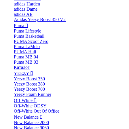
adidas Harden
adidas Dame
adidas AE
Adidas Yeezy Boost 350 V2
Puma
Puma Lifestyle
Puma Basketball
PUMA Scoot Zero
Puma LaMelo
PUMA Hali
Puma MB 04
Puma MB 03
Каталог
YEEZY
Yeezy Boost 350
Yeezy Boost 380
Yeezy Boost 700
Yeezy Foam Runner
Off-White
Off-White ODSY
Off-White Out Of Office
New Balance
New Balance 2000
New Balance 9060