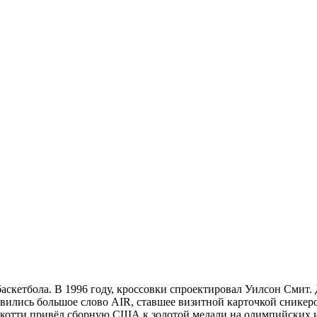
е баскетбола. В 1996 году, кроссовки спроектировал Уилсон Сми
оявились большое слово AIR, ставшее визитной карточкой снике
Скотти привёл сборную США к золотой медали на олимпийских иг