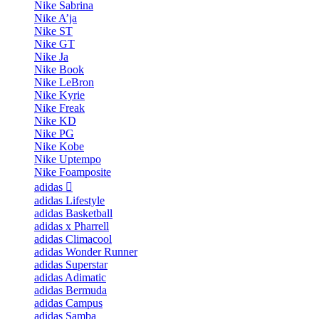
Nike Sabrina
Nike A’ja
Nike ST
Nike GT
Nike Ja
Nike Book
Nike LeBron
Nike Kyrie
Nike Freak
Nike KD
Nike PG
Nike Kobe
Nike Uptempo
Nike Foamposite
adidas
adidas Lifestyle
adidas Basketball
adidas x Pharrell
adidas Climacool
adidas Wonder Runner
adidas Superstar
adidas Adimatic
adidas Bermuda
adidas Campus
adidas Samba