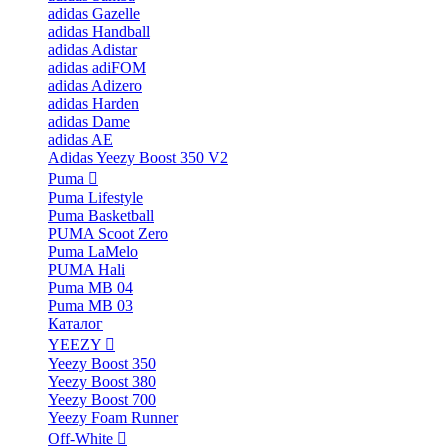
adidas Gazelle
adidas Handball
adidas Adistar
adidas adiFOM
adidas Adizero
adidas Harden
adidas Dame
adidas AE
Adidas Yeezy Boost 350 V2
Puma
Puma Lifestyle
Puma Basketball
PUMA Scoot Zero
Puma LaMelo
PUMA Hali
Puma MB 04
Puma MB 03
Каталог
YEEZY
Yeezy Boost 350
Yeezy Boost 380
Yeezy Boost 700
Yeezy Foam Runner
Off-White