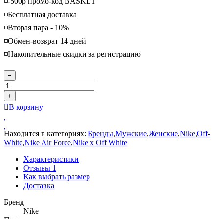
◽️-500р промо-код BASKET
◽️Бесплатная доставка
◽️Вторая пара - 10%
◽️Обмен-возврат 14 дней
◽️Накопительные скидки за регистрацию
−
+
В корзину
Находится в категориях:
Бренды
,
Мужские
,
Женские
,
Nike
,
Off-
White
,
Nike Air Force
,
Nike x Off White
Характеристики
Отзывы
1
Как выбрать размер
Доставка
Бренд
Nike