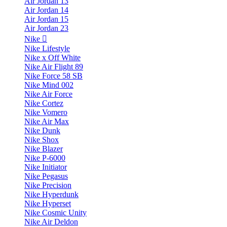
Air Jordan 13
Air Jordan 14
Air Jordan 15
Air Jordan 23
Nike
Nike Lifestyle
Nike x Off White
Nike Air Flight 89
Nike Force 58 SB
Nike Mind 002
Nike Air Force
Nike Cortez
Nike Vomero
Nike Air Max
Nike Dunk
Nike Shox
Nike Blazer
Nike P-6000
Nike Initiator
Nike Pegasus
Nike Precision
Nike Hyperdunk
Nike Hyperset
Nike Cosmic Unity
Nike Air Deldon