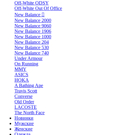
Off-White ODSY
Off-White Out Of Office
New Balance
New Balance 2000
New Balance 9060
New Balance 1906
New Balance 1000
New Balance 204
New Balance 530
New Balance 740
Under Armour
On Running
MMY
ASICS
HOKA
A Bathing Ape
Travis Scott
Converse
Old Order
LACOSTE
The North Face
Новинки
Мужские
Женские
Одежда