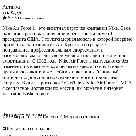
Артикул:
11006 руб
5 / 5
Оставить отзыв
Nike Air Force 1 - это визитная карточка компании Nike. Свое
название кроссовки получили в честь 'борта номер 1'
президента США. Это легендарная модель в которой впервые
применилась технология Air. Кроссовки сразу же
понравились профессиональным спортсменам и
баскетболистам за счёт своей удобной посадки и отличной
амортизации. С 1982 года, Nike Air Force 1 выпускаются без
изменений в классическом белом и черном цвете. В наше
время кроссовки так же любимы и желанны. 'Сникеры'
отлично подойдут для повседневной носки и занятием
спортом. Купить кроссовки Off-White x Nike Air Force 1 'MCA'
с бесплатной доставкой по России, вы можете в интернет
магазине Basketroom.ru
Loading...
Загружаем варианты
US-Америка. EUR-Европа. CM-длина стельки.
◽️Шестая пара в подарок