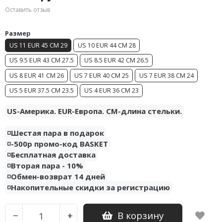
Air Jordan 5
Nike Air Deldon
Оставить отзыв
Air Jordan 6
Nike Sabrina
Размер
US 11 EUR 45 CM 29
US 10 EUR 44 CM 28
Air Jordan 7
Nike A’ja
US 9.5 EUR 43 CM 27.5
US 8.5 EUR 42 CM 26.5
Air Jordan 10
Nike ST
US 8 EUR 41 CM 26
US 7 EUR 40 CM 25
US 7 EUR 38 CM 24
US 5 EUR 37.5 CM 23.5
US 4 EUR 36 CM 23
Air Jordan 11
Nike GT
US-Америка. EUR-Европа. CM-длина стельки.
Air Jordan 12
Nike Ja
◽️Шестая пара в подарок
Air Jordan 13
Nike Book
◽️-500р промо-код BASKET
◽️Бесплатная доставка
Air Jordan 14
Nike LeBron
◽️Вторая пара - 10%
◽️Обмен-возврат 14 дней
Air Jordan 15
Nike Kyrie
◽️Накопительные скидки за регистрацию
Air Jordan 23
Nike Freak
В корзину
−
+
Nike KD