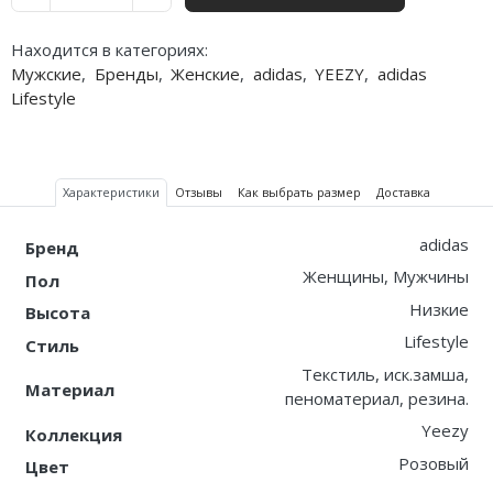
Nike PG
Находится в категориях:
Мужские
,
Бренды
,
Женские
,
adidas
,
YEEZY
,
adidas
Nike Kobe
Lifestyle
Nike Uptempo
Nike Foamposite
Характеристики
Отзывы
Как выбрать размер
Доставка
adidas
Бренд
Женщины, Мужчины
Пол
Низкие
Высота
Lifestyle
Стиль
Текстиль, иск.замша,
Материал
пеноматериал, резина.
Yeezy
Коллекция
Розовый
Цвет