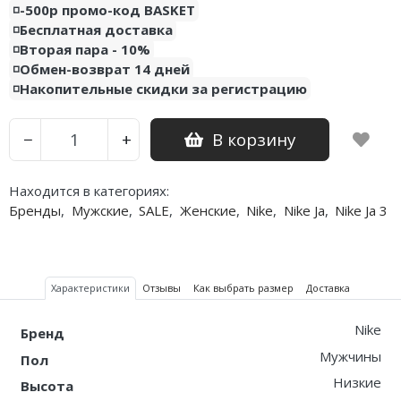
◽️-500р промо-код BASKET
◽️Бесплатная доставка
Nike PG
◽️Вторая пара - 10%
◽️Обмен-возврат 14 дней
Nike Kobe
◽️Накопительные скидки за регистрацию
Nike Uptempo
В корзину
−
+
Nike Foamposite
Находится в категориях:
Бренды
,
Мужские
,
SALE
,
Женские
,
Nike
,
Nike Ja
,
Nike Ja 3
Характеристики
Отзывы
Как выбрать размер
Доставка
Nike
Бренд
Мужчины
Пол
Низкие
Высота