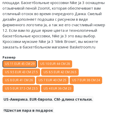
площади. Баскетбольные кроссовки Nike Ja 3 оснащены
Air Jordan 5
Nike Air Deldon
отзывчивой пеной ZoomX, которая обеспечивает вам
отличный отскок во время очередного Данка. Смелый
Air Jordan 6
Nike Sabrina
дизайн дополняет подошва с рисунком в виде
фирменного логотипа Ja, а так же его счастливый номер
Air Jordan 7
Nike A’ja
12. Если вам по душе яркие цвета и технологичный
баскетбольные кроссовки, Nike Ja 3 это ваш выбор.
Air Jordan 10
Nike ST
Кроссовки мужские Nike Ja 3 'Mink Brown', вы можете
заказать в баскетбольном магазине Basketroom.ru
Air Jordan 11
Nike GT
Размер
Air Jordan 12
Nike Ja
US 11 EUR 45 CM 29
US 10 EUR 44 CM 28
Air Jordan 13
Nike Book
US 9.5 EUR 43 CM 27.5
US 8.5 EUR 42 CM 26.5
Air Jordan 14
Nike LeBron
US 8 EUR 41 CM 26
US 7 EUR 40 CM 25
US 7 EUR 38 CM 24
US 5 EUR 37.5 CM 23.5
US 4 EUR 36 CM 23
Air Jordan 15
Nike Kyrie
US-Америка. EUR-Европа. CM-длина стельки.
Air Jordan 23
Nike Freak
◽️Шестая пара в подарок
Nike KD