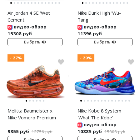
Air Jordan 4 SE 'Wet
Nike Dunk High 'Wu-
Cement'
Tang'
видео-обзор
видео-обзор
15308 руб
11396 руб
Выбрать
Выбрать
- 27%
- 29%
Melitta Baumeister x
Nike Kobe 8 System
Nike Vomero Premium
'What The Kobe'
видео-обзор
9355 руб
10885 руб
12756 руб
15308 руб
Выбрать
Выбрать