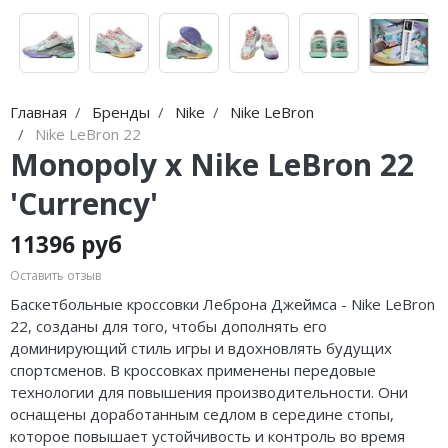
Jordan Zion
Nike Air Max
adidas Campus
On Running
Jordan Tatum
Nike Dunk
adidas Samba
MMY
Air Jordan 312
Nike Shox
adidas Gazelle
ASICS
Главная
Бренды
Nike
Nike LeBron
Air Jordan 40
Nike Blazer
adidas Handball
HOKA
Nike LeBron 22
Monopoly x Nike LeBron 22
Air Jordan 39
Nike P-6000
adidas Adistar
A Bathing Ape
'Currency'
Air Jordan 38
Nike Initiator
adidas adiFOM
Travis Scott
11396 руб
Air Jordan 37
Nike Pegasus
adidas Adizero
Converse
Оставить отзыв
Air Jordan 36
Nike Precision
adidas Harden
Old Order
Баскетбольные кроссовки Леброна Джеймса - Nike LeBron
22, созданы для того, чтобы дополнять его
Air Jordan 1
Nike Hyperdunk
adidas Dame
LACOSTE
доминирующий стиль игры и вдохновлять будущих
спортсменов. В кроссовках применены передовые
Air Jordan 3
Nike Hyperset
adidas AE
The North Face
технологии для повышения производительности. Они
оснащены доработанным седлом в середине стопы,
Air Jordan 4
Nike Cosmic Unity
Adidas Yeezy Boost 350 V2
которое повышает устойчивость и контроль во время