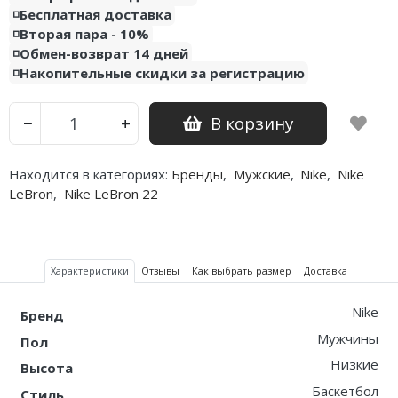
◽️Бесплатная доставка
Nike PG
◽️Вторая пара - 10%
◽️Обмен-возврат 14 дней
Nike Kobe
◽️Накопительные скидки за регистрацию
Nike Uptempo
В корзину
−
+
Nike Foamposite
Находится в категориях:
Бренды
,
Мужские
,
Nike
,
Nike
LeBron
,
Nike LeBron 22
Характеристики
Отзывы
Как выбрать размер
Доставка
Nike
Бренд
Мужчины
Пол
Низкие
Высота
Баскетбол
Стиль