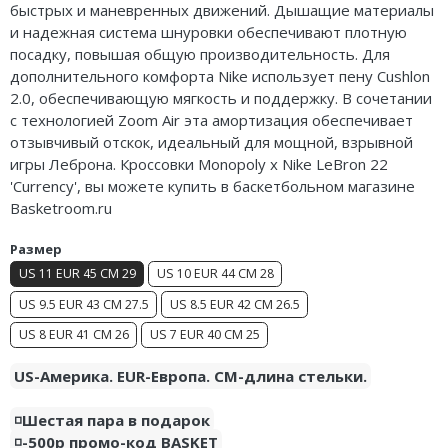
быстрых и маневренных движений. Дышащие материалы
Air Jordan 5
Nike Air Deldon
и надежная система шнуровки обеспечивают плотную
посадку, повышая общую производительность. Для
Air Jordan 6
Nike Sabrina
дополнительного комфорта Nike использует пену Cushlon
2.0, обеспечивающую мягкость и поддержку. В сочетании
Air Jordan 7
Nike A’ja
с технологией Zoom Air эта амортизация обеспечивает
отзывчивый отскок, идеальный для мощной, взрывной
Air Jordan 10
Nike ST
игры Леброна. Кроссовки Monopoly x Nike LeBron 22
'Currency', вы можете купить в баскетбольном магазине
Air Jordan 11
Nike GT
Basketroom.ru
Air Jordan 12
Nike Ja
Размер
Air Jordan 13
Nike Book
US 11 EUR 45 CM 29
US 10 EUR 44 CM 28
US 9.5 EUR 43 CM 27.5
US 8.5 EUR 42 CM 26.5
Air Jordan 14
Nike LeBron
US 8 EUR 41 CM 26
US 7 EUR 40 CM 25
Air Jordan 15
Nike Kyrie
US-Америка. EUR-Европа. CM-длина стельки.
Air Jordan 23
Nike Freak
◽️Шестая пара в подарок
◽️-500р промо-код BASKET
Nike KD