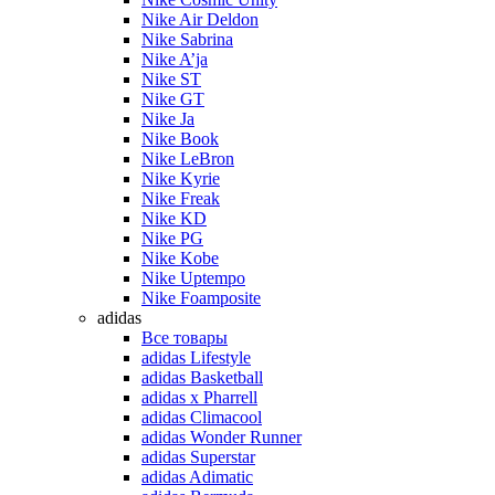
Nike Air Deldon
Nike Sabrina
Nike A’ja
Nike ST
Nike GT
Nike Ja
Nike Book
Nike LeBron
Nike Kyrie
Nike Freak
Nike KD
Nike PG
Nike Kobe
Nike Uptempo
Nike Foamposite
adidas
Все товары
adidas Lifestyle
adidas Basketball
adidas x Pharrell
adidas Climacool
adidas Wonder Runner
adidas Superstar
adidas Adimatic