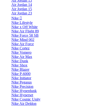
Air Jordan 13
Air Jordan 14
Air Jordan 15
Air Jordan 23
Nike
Nike Lifestyle
Nike x Off White
Nike Air Flight 89
Nike Force 58 SB
Nike Mind 002
Nike Air Force
Nike Cortez
Nike Vomero
Nike Air Max
Nike Dunk
Nike Shox
Nike Blazer
Nike P-6000
Nike Initiator
Nike Pegasus
Nike Precision
Nike Hyperdunk
Nike Hyperset
Nike Cosmic Unity
Nike Air Deldon