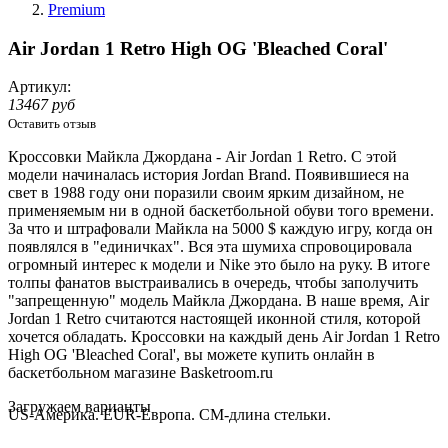
Premium
Air Jordan 1 Retro High OG 'Bleached Coral'
Артикул:
13467 руб
Оставить отзыв
Кроссовки Майкла Джордана - Air Jordan 1 Retro. С этой
модели начиналась история Jordan Brand. Появившиеся на
свет в 1988 году они поразили своим ярким дизайном, не
применяемым ни в одной баскетбольной обуви того времени.
За что и штрафовали Майкла на 5000 $ каждую игру, когда он
появлялся в "единичках". Вся эта шумиха спровоцировала
огромный интерес к модели и Nike это было на руку. В итоге
толпы фанатов выстраивались в очередь, чтобы заполучить
"запрещенную" модель Майкла Джордана. В наше время, Air
Jordan 1 Retro считаются настоящей иконной стиля, которой
хочется обладать. Кроссовки на каждый день Air Jordan 1 Retro
High OG 'Bleached Coral', вы можете купить онлайн в
баскетбольном магазине Basketroom.ru
Loading...
Загружаем варианты
US-Америка. EUR-Европа. CM-длина стельки.