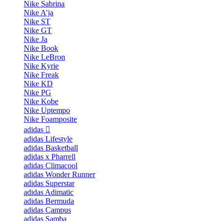
Nike Sabrina
Nike A’ja
Nike ST
Nike GT
Nike Ja
Nike Book
Nike LeBron
Nike Kyrie
Nike Freak
Nike KD
Nike PG
Nike Kobe
Nike Uptempo
Nike Foamposite
adidas
adidas Lifestyle
adidas Basketball
adidas x Pharrell
adidas Climacool
adidas Wonder Runner
adidas Superstar
adidas Adimatic
adidas Bermuda
adidas Campus
adidas Samba