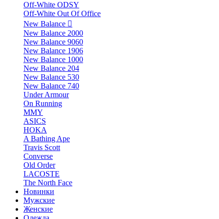
Off-White ODSY
Off-White Out Of Office
New Balance
New Balance 2000
New Balance 9060
New Balance 1906
New Balance 1000
New Balance 204
New Balance 530
New Balance 740
Under Armour
On Running
MMY
ASICS
HOKA
A Bathing Ape
Travis Scott
Converse
Old Order
LACOSTE
The North Face
Новинки
Мужские
Женские
Одежда