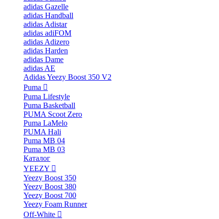
adidas Gazelle
adidas Handball
adidas Adistar
adidas adiFOM
adidas Adizero
adidas Harden
adidas Dame
adidas AE
Adidas Yeezy Boost 350 V2
Puma
Puma Lifestyle
Puma Basketball
PUMA Scoot Zero
Puma LaMelo
PUMA Hali
Puma MB 04
Puma MB 03
Каталог
YEEZY
Yeezy Boost 350
Yeezy Boost 380
Yeezy Boost 700
Yeezy Foam Runner
Off-White