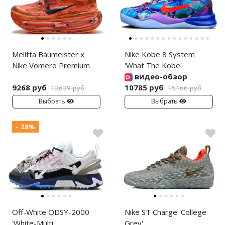
Melitta Baumeister x
Nike Kobe 8 System
Nike Vomero Premium
'What The Kobe'
видео-обзор
9268 руб
10785 руб
12639 руб
15166 руб
Выбрать
Выбрать
- 28%
Off-White ODSY-2000
Nike ST Charge 'College
'White-Multi'
Grey'