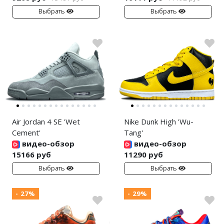
Выбрать
Выбрать
Air Jordan 4 SE 'Wet
Nike Dunk High 'Wu-
Cement'
Tang'
видео-обзор
видео-обзор
15166 руб
11290 руб
Выбрать
Выбрать
- 27%
- 29%