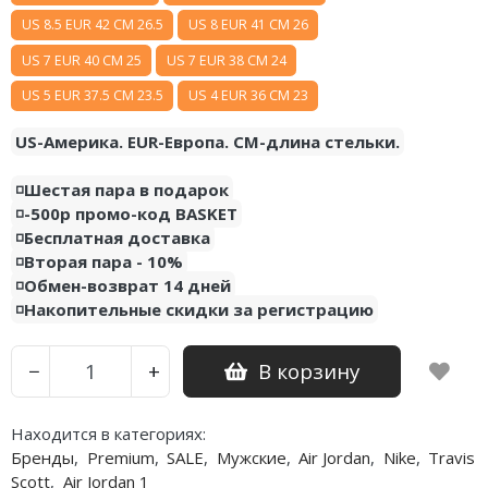
US 8.5 EUR 42 CM 26.5
US 8 EUR 41 CM 26
Nike PG
US 7 EUR 40 CM 25
US 7 EUR 38 CM 24
Nike Kobe
US 5 EUR 37.5 CM 23.5
US 4 EUR 36 CM 23
Nike Uptempo
US-Америка. EUR-Европа. CM-длина стельки.
Nike Foamposite
◽️Шестая пара в подарок
◽️-500р промо-код BASKET
◽️Бесплатная доставка
◽️Вторая пара - 10%
◽️Обмен-возврат 14 дней
◽️Накопительные скидки за регистрацию
В корзину
−
+
Находится в категориях:
Бренды
,
Premium
,
SALE
,
Мужские
,
Air Jordan
,
Nike
,
Travis
Scott
,
Air Jordan 1