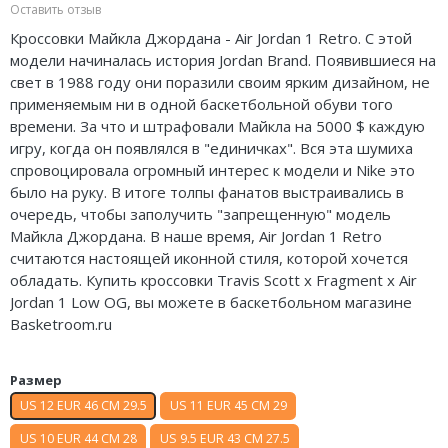
Оставить отзыв
Air Jordan 5
Nike Air Deldon
Кроссовки Майкла Джордана - Air Jordan 1 Retro. С этой
модели начиналась история Jordan Brand. Появившиеся на
Air Jordan 6
Nike Sabrina
свет в 1988 году они поразили своим ярким дизайном, не
применяемым ни в одной баскетбольной обуви того
Air Jordan 7
Nike A’ja
времени. За что и штрафовали Майкла на 5000 $ каждую
Air Jordan 10
Nike ST
игру, когда он появлялся в "единичках". Вся эта шумиха
спровоцировала огромный интерес к модели и Nike это
Air Jordan 11
Nike GT
было на руку. В итоге толпы фанатов выстраивались в
очередь, чтобы заполучить "запрещенную" модель
Air Jordan 12
Nike Ja
Майкла Джордана. В наше время, Air Jordan 1 Retro
считаются настоящей иконной стиля, которой хочется
Air Jordan 13
Nike Book
обладать. Купить кроссовки Travis Scott x Fragment x Air
Jordan 1 Low OG, вы можете в баскетбольном магазине
Air Jordan 14
Nike LeBron
Basketroom.ru
Air Jordan 15
Nike Kyrie
Размер
Air Jordan 23
Nike Freak
US 12 EUR 46 CM 29.5
US 11 EUR 45 CM 29
US 10 EUR 44 CM 28
US 9.5 EUR 43 CM 27.5
Nike KD