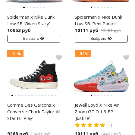
Spiderman x Nike Dunk
Spiderman x Nike Dunk
Low SB 'Gwen Stacy'
Low SB 'Peni Parker'
10953 руб
10111 руб
13481 руб
Выбрать
Выбрать
- 31%
- 30%
Comme Des Garcons x
Jewell Loyd X Nike Air
Converse Chuck Taylor All
Zoom GT Cut 3 EP
Star Hi 'Play'
'Justice'
(1)
9268 руб
10111 руб
13481 руб
14492 руб