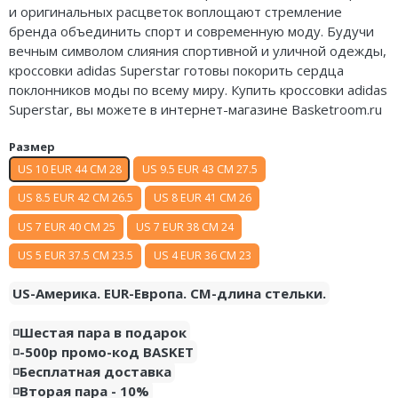
и оригинальных расцветок воплощают стремление
Air Jordan 5
Nike Air Deldon
бренда объединить спорт и современную моду. Будучи
вечным символом слияния спортивной и уличной одежды,
Air Jordan 6
Nike Sabrina
кроссовки adidas Superstar готовы покорить сердца
поклонников моды по всему миру. Купить кроссовки adidas
Air Jordan 7
Nike A’ja
Superstar, вы можете в интернет-магазине Basketroom.ru
Air Jordan 10
Nike ST
Размер
Air Jordan 11
Nike GT
US 10 EUR 44 CM 28
US 9.5 EUR 43 CM 27.5
US 8.5 EUR 42 CM 26.5
US 8 EUR 41 CM 26
Air Jordan 12
Nike Ja
US 7 EUR 40 CM 25
US 7 EUR 38 CM 24
Air Jordan 13
Nike Book
US 5 EUR 37.5 CM 23.5
US 4 EUR 36 CM 23
Air Jordan 14
Nike LeBron
US-Америка. EUR-Европа. CM-длина стельки.
Air Jordan 15
Nike Kyrie
◽️Шестая пара в подарок
◽️-500р промо-код BASKET
Air Jordan 23
Nike Freak
◽️Бесплатная доставка
◽️Вторая пара - 10%
Nike KD