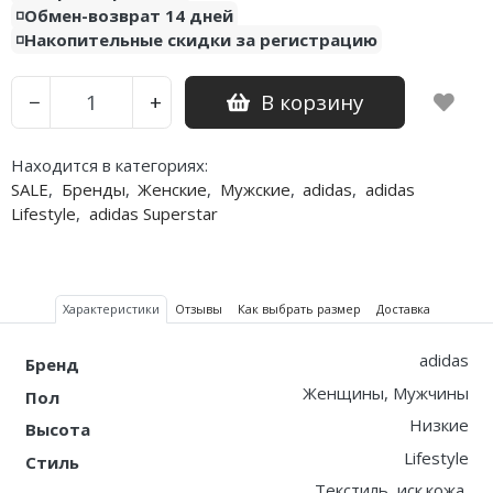
◽️Обмен-возврат 14 дней
◽️Накопительные скидки за регистрацию
Nike PG
Nike Kobe
В корзину
−
+
Nike Uptempo
Находится в категориях:
Nike Foamposite
SALE
,
Бренды
,
Женские
,
Мужские
,
adidas
,
adidas
Lifestyle
,
adidas Superstar
Характеристики
Отзывы
Как выбрать размер
Доставка
adidas
Бренд
Женщины, Мужчины
Пол
Низкие
Высота
Lifestyle
Стиль
Текстиль, иск.кожа,