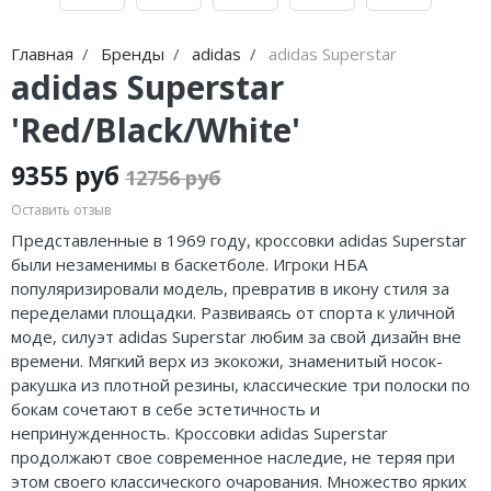
Jordan Zion
Nike Air Max
adidas Campus
On Running
Jordan Tatum
Nike Dunk
adidas Samba
MMY
Главная
Бренды
adidas
adidas Superstar
adidas Superstar
Air Jordan 312
Nike Shox
adidas Gazelle
ASICS
'Red/Black/White'
Air Jordan 40
Nike Blazer
adidas Handball
HOKA
9355 руб
12756 руб
Air Jordan 39
Nike P-6000
adidas Adistar
A Bathing Ape
Оставить отзыв
Air Jordan 38
Nike Initiator
adidas adiFOM
Travis Scott
Представленные в 1969 году, кроссовки adidas Superstar
были незаменимы в баскетболе. Игроки НБА
Air Jordan 37
Nike Pegasus
adidas Adizero
Converse
популяризировали модель, превратив в икону стиля за
переделами площадки. Развиваясь от спорта к уличной
Air Jordan 36
Nike Precision
adidas Harden
Old Order
моде, силуэт adidas Superstar любим за свой дизайн вне
времени. Мягкий верх из экокожи, знаменитый носок-
Air Jordan 1
Nike Hyperdunk
adidas Dame
LACOSTE
ракушка из плотной резины, классические три полоски по
бокам сочетают в себе эстетичность и
Air Jordan 3
Nike Hyperset
adidas AE
The North Face
непринужденность. Кроссовки adidas Superstar
продолжают свое современное наследие, не теряя при
Air Jordan 4
Nike Cosmic Unity
Adidas Yeezy Boost 350 V2
этом своего классического очарования. Множество ярких