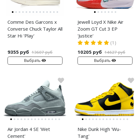
Comme Des Garcons x
Jewell Loyd X Nike Air
Converse Chuck Taylor All
Zoom GT Cut 3 EP
Star Hi 'Play'
'Justice'
(1)
9355 руб
10205 руб
13607 руб
14627 руб
Выбрать
Выбрать
Air Jordan 4 SE 'Wet
Nike Dunk High 'Wu-
Cement'
Tang'