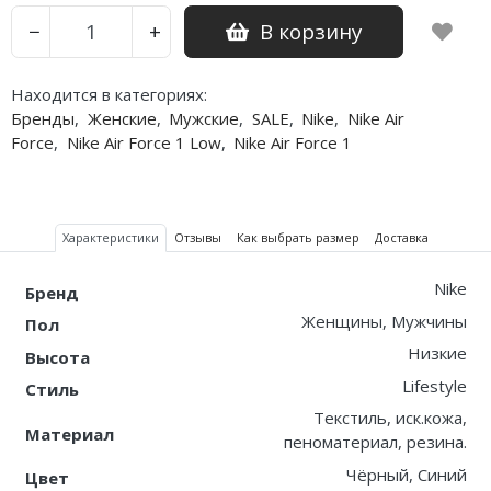
В корзину
−
+
Nike PG
Nike Kobe
Находится в категориях:
Бренды
,
Женские
,
Мужские
,
SALE
,
Nike
,
Nike Air
Nike Uptempo
Force
,
Nike Air Force 1 Low
,
Nike Air Force 1
Nike Foamposite
Характеристики
Отзывы
Как выбрать размер
Доставка
Nike
Бренд
Женщины, Мужчины
Пол
Низкие
Высота
Lifestyle
Стиль
Текстиль, иск.кожа,
Материал
пеноматериал, резина.
Чёрный, Синий
Цвет