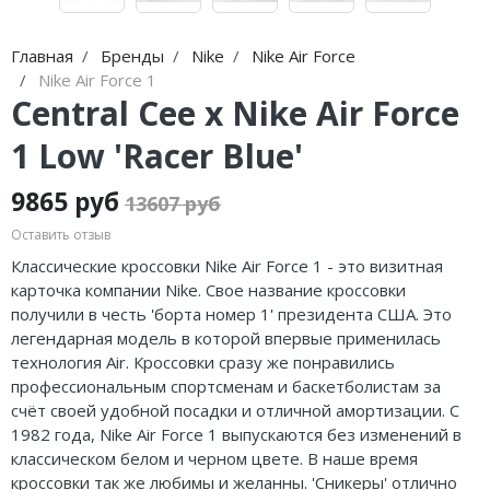
Jordan Zion
Nike Air Max
adidas Campus
On Running
Jordan Tatum
Nike Dunk
adidas Samba
MMY
Главная
Бренды
Nike
Nike Air Force
Nike Air Force 1
Air Jordan 312
Nike Shox
adidas Gazelle
ASICS
Central Cee x Nike Air Force
Air Jordan 40
Nike Blazer
adidas Handball
HOKA
1 Low 'Racer Blue'
Air Jordan 39
Nike P-6000
adidas Adistar
A Bathing Ape
9865 руб
13607 руб
Air Jordan 38
Nike Initiator
adidas adiFOM
Travis Scott
Оставить отзыв
Классические кроссовки Nike Air Force 1 - это визитная
Air Jordan 37
Nike Pegasus
adidas Adizero
Converse
карточка компании Nike. Свое название кроссовки
получили в честь 'борта номер 1' президента США. Это
Air Jordan 36
Nike Precision
adidas Harden
Old Order
легендарная модель в которой впервые применилась
технология Air. Кроссовки сразу же понравились
Air Jordan 1
Nike Hyperdunk
adidas Dame
LACOSTE
профессиональным спортсменам и баскетболистам за
счёт своей удобной посадки и отличной амортизации. С
Air Jordan 3
Nike Hyperset
adidas AE
The North Face
1982 года, Nike Air Force 1 выпускаются без изменений в
классическом белом и черном цвете. В наше время
Air Jordan 4
Nike Cosmic Unity
Adidas Yeezy Boost 350 V2
кроссовки так же любимы и желанны. 'Сникеры' отлично