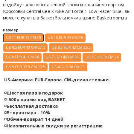
подойдут для повседневной носки и занятием спортом.
Air Jordan 5
Nike Air Deldon
Кроссовки Central Cee x Nike Air Force 1 Low 'Racer Blue', вы
можете купить в баскетбольном-магазине Basketroom.ru
Air Jordan 6
Nike Sabrina
Размер
Air Jordan 7
Nike A’ja
US 11 EUR 45 CM 29
US 10 EUR 44 CM 28
Air Jordan 10
Nike ST
US 9.5 EUR 43 CM 27.5
US 8.5 EUR 42 CM 26.5
Air Jordan 11
Nike GT
US 8 EUR 41 CM 26
US 7 EUR 40 CM 25
US 7 EUR 38 CM 24
US 5 EUR 37.5 CM 23.5
US 4 EUR 36 CM 23
Air Jordan 12
Nike Ja
US-Америка. EUR-Европа. CM-длина стельки.
Air Jordan 13
Nike Book
◽️Шестая пара в подарок
Air Jordan 14
Nike LeBron
◽️-500р промо-код BASKET
◽️Бесплатная доставка
Air Jordan 15
Nike Kyrie
◽️Вторая пара - 10%
◽️Обмен-возврат 14 дней
Air Jordan 23
Nike Freak
◽️Накопительные скидки за регистрацию
Nike KD