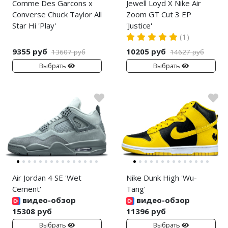
Comme Des Garcons x
Jewell Loyd X Nike Air
Converse Chuck Taylor All
Zoom GT Cut 3 EP
Star Hi 'Play'
'Justice'
(1)
9355 руб
10205 руб
13607 руб
14627 руб
Выбрать
Выбрать
Air Jordan 4 SE 'Wet
Nike Dunk High 'Wu-
Cement'
Tang'
видео-обзор
видео-обзор
15308 руб
11396 руб
Выбрать
Выбрать