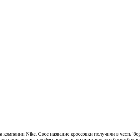
чка компании Nike. Свое название кроссовки получили в честь 'б
у же понравились профессиональным спортсменам и баскетболист