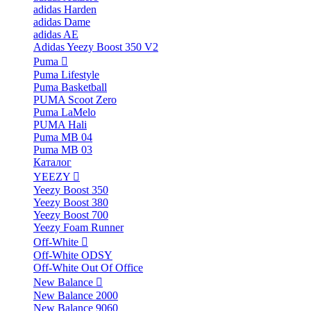
adidas Harden
adidas Dame
adidas AE
Adidas Yeezy Boost 350 V2
Puma
Puma Lifestyle
Puma Basketball
PUMA Scoot Zero
Puma LaMelo
PUMA Hali
Puma MB 04
Puma MB 03
Каталог
YEEZY
Yeezy Boost 350
Yeezy Boost 380
Yeezy Boost 700
Yeezy Foam Runner
Off-White
Off-White ODSY
Off-White Out Of Office
New Balance
New Balance 2000
New Balance 9060