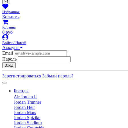
Избранное
Кол-во:
-
Корзина
0 руб
Войти / Новый
Аккаунт
Email
Пароль
Вход
Зарегистрироваться
Забыли пароль?
Бренды
Air Jordan
Jordan Trunner
Jordan Heir
Jordan Mars
Jordan Spizike
Jordan Stadium
Jordan Courtside