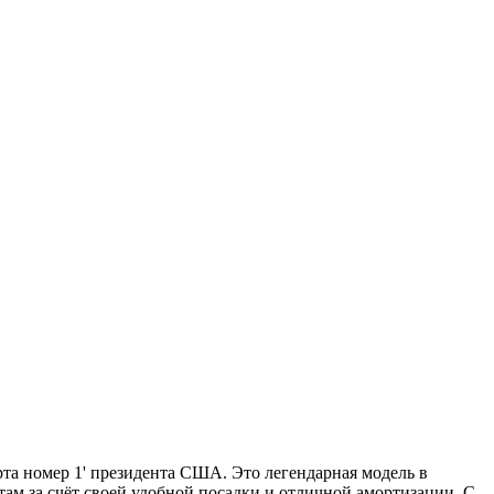
орта номер 1' президента США. Это легендарная модель в
ам за счёт своей удобной посадки и отличной амортизации. С