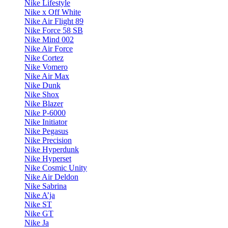
Nike Lifestyle
Nike x Off White
Nike Air Flight 89
Nike Force 58 SB
Nike Mind 002
Nike Air Force
Nike Cortez
Nike Vomero
Nike Air Max
Nike Dunk
Nike Shox
Nike Blazer
Nike P-6000
Nike Initiator
Nike Pegasus
Nike Precision
Nike Hyperdunk
Nike Hyperset
Nike Cosmic Unity
Nike Air Deldon
Nike Sabrina
Nike A’ja
Nike ST
Nike GT
Nike Ja