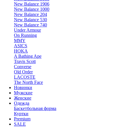
New Balance 1906
New Balance 1000
New Balance 204
New Balance 530
New Balance 740
Under Armour
On Running
MMY
ASICS
HOKA
A Bathing Ape
Travis Scott
Converse
Old Order
LACOSTE
The North Face
Новинки
Мужские
Женские
Одежда
Баскетбольная форма
Куртки
Premium
SALE