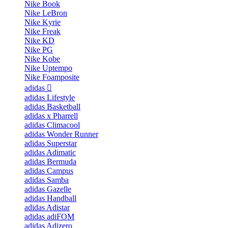
Nike Book
Nike LeBron
Nike Kyrie
Nike Freak
Nike KD
Nike PG
Nike Kobe
Nike Uptempo
Nike Foamposite
adidas
adidas Lifestyle
adidas Basketball
adidas x Pharrell
adidas Climacool
adidas Wonder Runner
adidas Superstar
adidas Adimatic
adidas Bermuda
adidas Campus
adidas Samba
adidas Gazelle
adidas Handball
adidas Adistar
adidas adiFOM
adidas Adizero