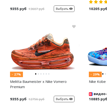
9355 руб
10205 ру
Выбрать
13607 руб
- 27%
- 29%
Melitta Baumeister x Nike Vomero
Nike Kobe 
Premium
видео-
9355 руб
10885 ру
Выбрать
12756 руб