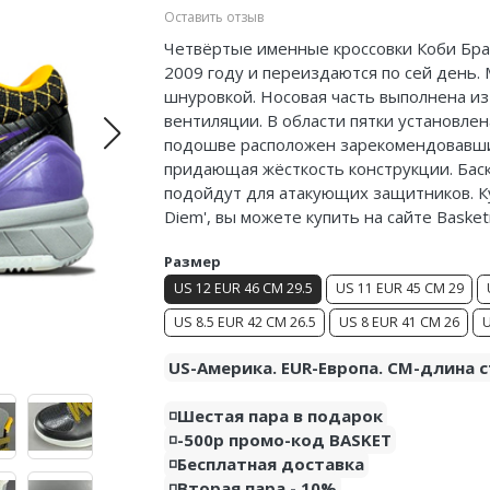
Оставить отзыв
Четвёртые именные кроссовки Коби
Бра
2009 году и переиздаются по сей день.
шнуровкой. Носовая часть выполнена из 
вентиляции. В области пятки установлен
подошве расположен зарекомендовавший 
придающая жёсткость конструкции. Бас
подойдут для атакующих защитников. Ку
Diem', вы можете купить на сайте Basket
Размер
US 12 EUR 46 CM 29.5
US 11 EUR 45 CM 29
US 8.5 EUR 42 CM 26.5
US 8 EUR 41 CM 26
U
US-Америка. EUR-Европа. CM-длина с
◽️Шестая пара в подарок
◽️-500р промо-код BASKET
◽️Бесплатная доставка
◽️Вторая пара - 10%