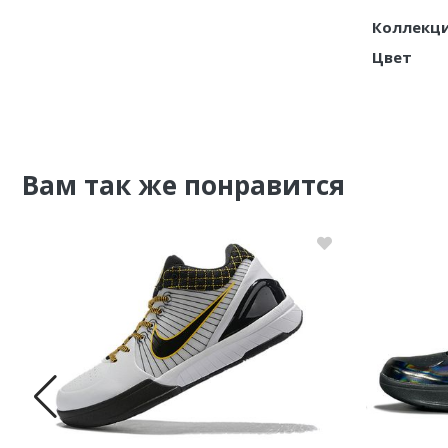
Коллекц
Nike PG
Цвет
Nike Kobe
Nike Uptempo
Nike Foamposite
Вам так же понравится