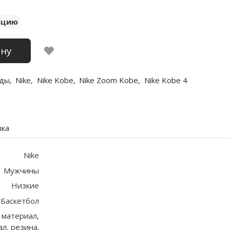
ацию
ину
ды
,
Nike
,
Nike Kobe
,
Nike Zoom Kobe
,
Nike Kobe 4
вка
Nike
Мужчины
Низкие
Баскетбол
 материал,
л, резина.