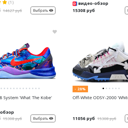
(1)
видео-обзор
б
15308 руб
Выбрать
14627 руб
- 28%
8 System 'What The Kobe'
Off-White ODSY-2000 'White
обзор
б
11056 руб
Выбрать
15308 руб
15308 руб