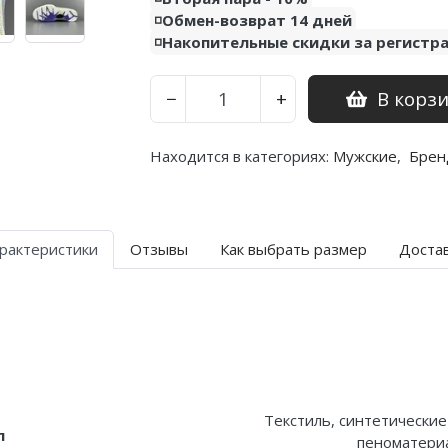
◽️Обмен-возврат 14 дней
◽️Накопительные скидки за регистр
В корз
−
+
Находится в категориях:
Мужские
,
Брен
рактеристики
Отзывы
Как выбрать размер
Доста
Текстиль, синтетические
л
пеноматериа