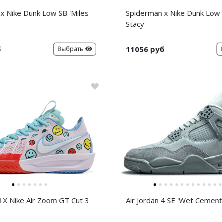
x Nike Dunk Low SB 'Miles
Spiderman x Nike Dunk Low
Stacy'
б
11056 руб
Выбрать
d X Nike Air Zoom GT Cut 3
Air Jordan 4 SE 'Wet Cement