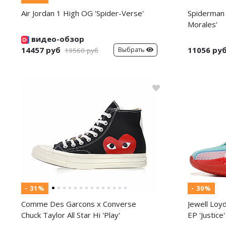
Air Jordan 1 High OG 'Spider-Verse'
Spiderman 
Morales'
видео-обзор
14457 руб
11056 ру
Выбрать
19560 руб
- 31%
- 30%
Comme Des Garcons x Converse
Jewell Loy
Chuck Taylor All Star Hi 'Play'
EP 'Justice'