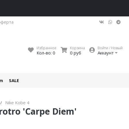
оферта
Избранное
Корзина
Войти / Новый
Кол-во:
0
0 руб
Аккаунт
um
SALE
Nike Kobe 4
otro 'Carpe Diem'