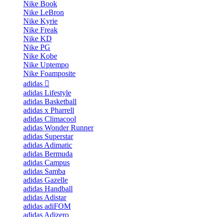
Nike Book
Nike LeBron
Nike Kyrie
Nike Freak
Nike KD
Nike PG
Nike Kobe
Nike Uptempo
Nike Foamposite
adidas
adidas Lifestyle
adidas Basketball
adidas x Pharrell
adidas Climacool
adidas Wonder Runner
adidas Superstar
adidas Adimatic
adidas Bermuda
adidas Campus
adidas Samba
adidas Gazelle
adidas Handball
adidas Adistar
adidas adiFOM
adidas Adizero