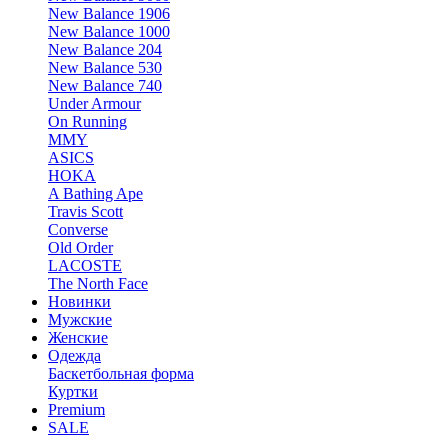
New Balance 1906
New Balance 1000
New Balance 204
New Balance 530
New Balance 740
Under Armour
On Running
MMY
ASICS
HOKA
A Bathing Ape
Travis Scott
Converse
Old Order
LACOSTE
The North Face
Новинки
Мужские
Женские
Одежда
Баскетбольная форма
Куртки
Premium
SALE