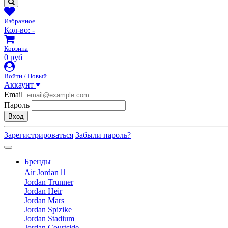
Избранное
Кол-во:
-
Корзина
0 руб
Войти / Новый
Аккаунт
Email
Пароль
Вход
Зарегистрироваться
Забыли пароль?
Бренды
Air Jordan
Jordan Trunner
Jordan Heir
Jordan Mars
Jordan Spizike
Jordan Stadium
Jordan Courtside