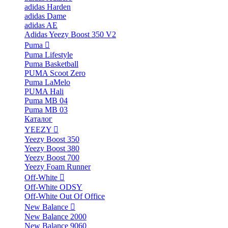
adidas Harden
adidas Dame
adidas AE
Adidas Yeezy Boost 350 V2
Puma
Puma Lifestyle
Puma Basketball
PUMA Scoot Zero
Puma LaMelo
PUMA Hali
Puma MB 04
Puma MB 03
Каталог
YEEZY
Yeezy Boost 350
Yeezy Boost 380
Yeezy Boost 700
Yeezy Foam Runner
Off-White
Off-White ODSY
Off-White Out Of Office
New Balance
New Balance 2000
New Balance 9060