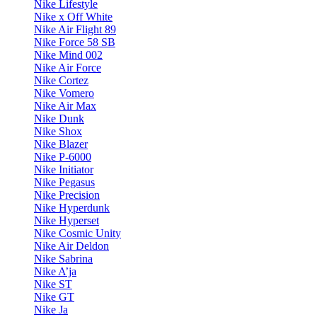
Nike Lifestyle
Nike x Off White
Nike Air Flight 89
Nike Force 58 SB
Nike Mind 002
Nike Air Force
Nike Cortez
Nike Vomero
Nike Air Max
Nike Dunk
Nike Shox
Nike Blazer
Nike P-6000
Nike Initiator
Nike Pegasus
Nike Precision
Nike Hyperdunk
Nike Hyperset
Nike Cosmic Unity
Nike Air Deldon
Nike Sabrina
Nike A’ja
Nike ST
Nike GT
Nike Ja