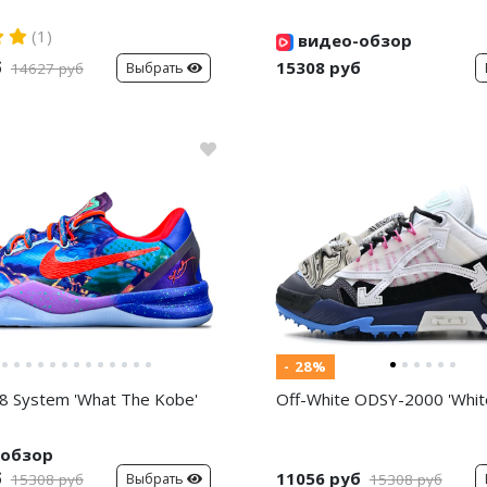
(1)
видео-обзор
б
15308 руб
Выбрать
14627 руб
- 28%
8 System 'What The Kobe'
Off-White ODSY-2000 'White
обзор
б
11056 руб
Выбрать
15308 руб
15308 руб