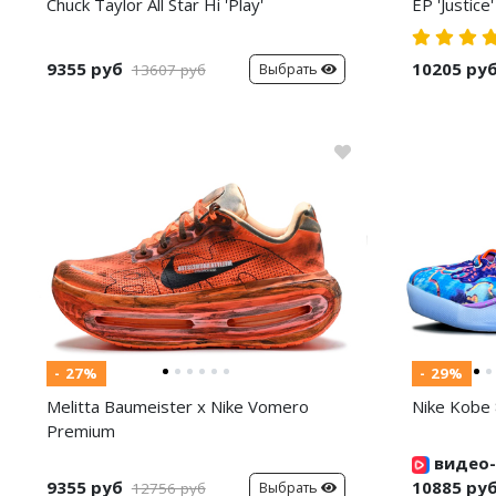
Chuck Taylor All Star Hi 'Play'
EP 'Justice'
9355 руб
10205 ру
Выбрать
13607 руб
- 27%
- 29%
Melitta Baumeister x Nike Vomero
Nike Kobe 
Premium
видео-
9355 руб
10885 ру
Выбрать
12756 руб