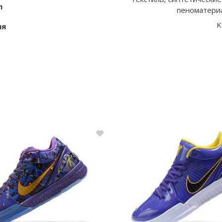
л
пеноматериа
K
ия