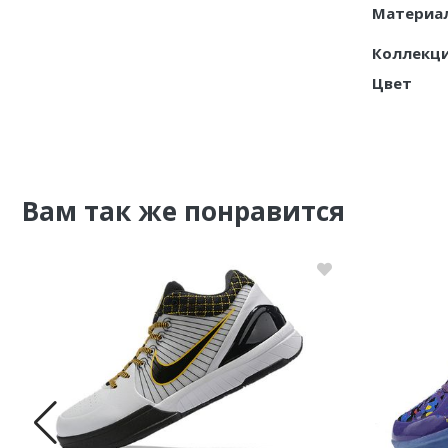
Материа
Nike PG
Коллекц
Nike Kobe
Цвет
Nike Uptempo
Nike Foamposite
Вам так же понравится