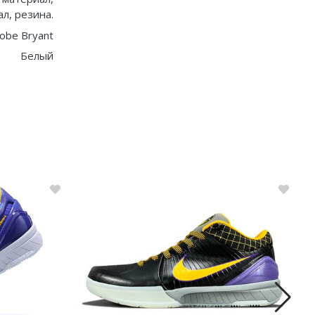
л, резина.
obe Bryant
Белый