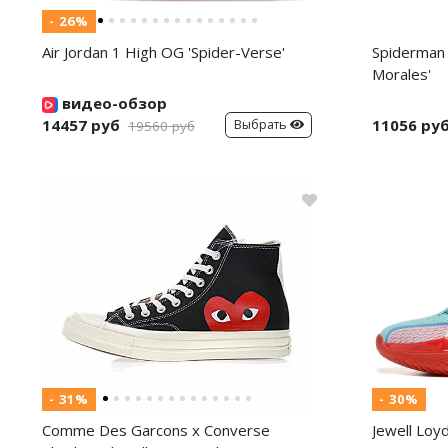
- 26%
Air Jordan 1 High OG 'Spider-Verse'
Spiderman 
Morales'
видео-обзор
14457 руб
11056 ру
Выбрать
19560 руб
- 31%
- 30%
Comme Des Garcons x Converse
Jewell Loy