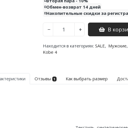
◽️Вторая пара - 10%
◽️Обмен-возврат 14 дней
◽️Накопительные скидки за регистр
В корз
−
+
Находится в категориях:
SALE
,
Мужские
,
Kobe 4
актеристики
Отзывы
Как выбрать размер
Дост
1
Текстиль, синтетические