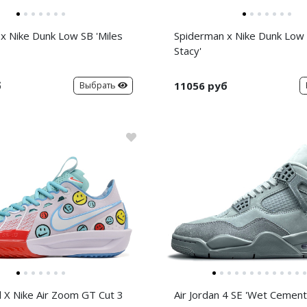
x Nike Dunk Low SB 'Miles
Spiderman x Nike Dunk Low
Stacy'
б
11056 руб
Выбрать
d X Nike Air Zoom GT Cut 3
Air Jordan 4 SE 'Wet Cement