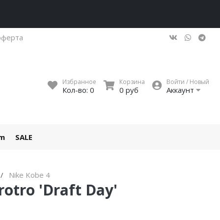
оферта
Избранное
Корзина
Войти / Новый
Кол-во:
0
0 руб
Аккаунт
um
SALE
Nike Kobe 4
otro 'Draft Day'