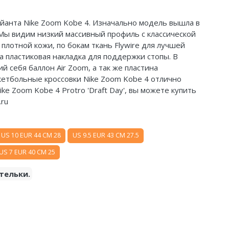
йанта
Nike Zoom Kobe 4. Изначально модель вышла в
 Мы видим низкий массивный профиль с классической
плотной кожи, по бокам ткань Flywire для лучшей
а пластиковая накладка для поддержки стопы. В
себя баллон Air Zoom, а так же пластина
кетбольные кроссовки Nike Zoom Kobe 4 отлично
e Zoom Kobe 4 Protro 'Draft Day', вы можете купить
.ru
US 10 EUR 44 CM 28
US 9.5 EUR 43 CM 27.5
US 7 EUR 40 CM 25
тельки.