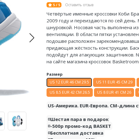
Оставить отзыв
5 / 5
Четвёртые именные кроссовки Коби
Бра
2009 году и переиздаются по сей день.
шнуровкой. Носовая часть выполнена из 
вентиляции. В области пятки установлен
подошве расположен зарекомендовавший 
придающая жёсткость конструкции. Бас
подойдут для атакующих защитников. Nik
на сайте магазина кроссовок Basketroom
Размер
US 12 EUR 46 CM 29.5
US 11 EUR 45 CM 29
US 8.5 EUR 42 CM 26.5
US 8 EUR 41 CM 26
US-Америка. EUR-Европа. CM-длина с
◽️Шестая пара в подарок
◽️-500р промо-код BASKET
◽️Бесплатная доставка