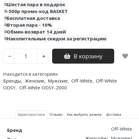
◽️Шестая пара в подарок
Air Jordan 5
Nike Air Deldon
◽️-500р промо-код BASKET
◽️Бесплатная доставка
Air Jordan 6
Nike Sabrina
◽️Вторая пара - 10%
◽️Обмен-возврат 14 дней
Air Jordan 7
Nike A’ja
◽️Накопительные скидки за регистрацию
Air Jordan 10
Nike ST
В корзину
−
+
Air Jordan 11
Nike GT
Air Jordan 12
Nike Ja
Находится в категориях:
Бренды
,
Женские
,
Мужские
,
Off-White
,
Off-White
Air Jordan 13
Nike Book
ODSY
,
Off-White ODSY-2000
Air Jordan 14
Nike LeBron
Air Jordan 15
Nike Kyrie
Характеристики
Отзывы
Как выбрать размер
Доставка
Air Jordan 23
Nike Freak
Off-White
Бренд
Nike KD
Женщины, Мужчины