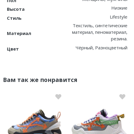
Пол
Низкие
Высота
Nike PG
Lifestyle
Стиль
Nike Kobe
Текстиль, синтетические
материал, пеноматериал,
Материал
Nike Uptempo
резина.
Чёрный, Разноцветный
Цвет
Nike Foamposite
Вам так же понравится