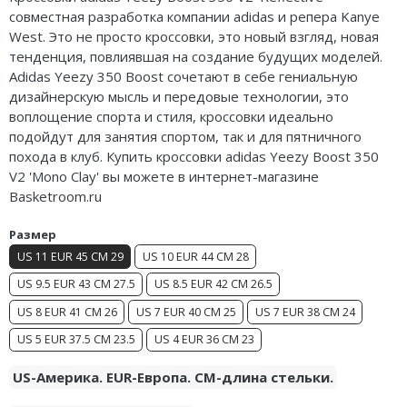
совместная разработка компании adidas и репера Kanye
Air Jordan 5
Nike Air Deldon
West. Это не просто кроссовки, это новый взгляд, новая
тенденция, повлиявшая на создание будущих моделей.
Air Jordan 6
Nike Sabrina
Adidas Yeezy 350 Boost сочетают в себе гениальную
Air Jordan 7
Nike A’ja
дизайнерскую мысль и передовые технологии, это
воплощение спорта и стиля, кроссовки идеально
Air Jordan 10
Nike ST
подойдут для занятия спортом, так и для пятничного
похода в клуб. Купить кроссовки adidas Yeezy Boost 350
Air Jordan 11
Nike GT
V2 'Mono Clay' вы можете в интернет-магазине
Basketroom.ru
Air Jordan 12
Nike Ja
Размер
Air Jordan 13
Nike Book
US 11 EUR 45 CM 29
US 10 EUR 44 CM 28
US 9.5 EUR 43 CM 27.5
US 8.5 EUR 42 CM 26.5
Air Jordan 14
Nike LeBron
US 8 EUR 41 CM 26
US 7 EUR 40 CM 25
US 7 EUR 38 CM 24
Air Jordan 15
Nike Kyrie
US 5 EUR 37.5 CM 23.5
US 4 EUR 36 CM 23
Air Jordan 23
Nike Freak
US-Америка. EUR-Европа. CM-длина стельки.
Nike KD