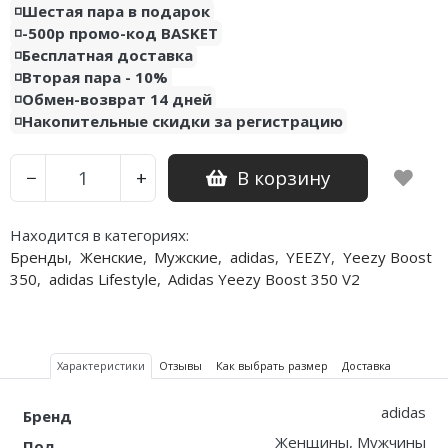
◽️Шестая пара в подарок
◽️-500р промо-код BASKET
Nike PG
◽️Бесплатная доставка
◽️Вторая пара - 10%
Nike Kobe
◽️Обмен-возврат 14 дней
◽️Накопительные скидки за регистрацию
Nike Uptempo
Nike Foamposite
В корзину
−
+
Находится в категориях:
Бренды
,
Женские
,
Мужские
,
adidas
,
YEEZY
,
Yeezy Boost
350
,
adidas Lifestyle
,
Adidas Yeezy Boost 350 V2
Характеристики
Отзывы
Как выбрать размер
Доставка
adidas
Бренд
Женщины, Мужчины
Пол