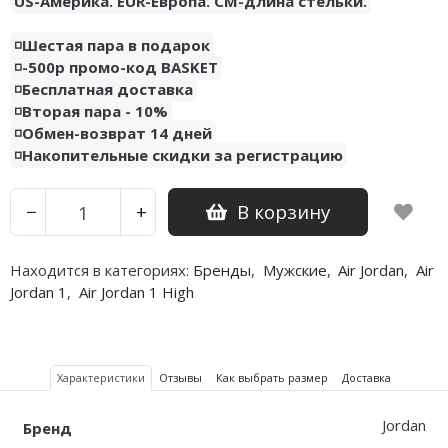
US-Америка. EUR-Европа. CM-длина стельки.
Nike PG
◽️Шестая пара в подарок
◽️-500р промо-код BASKET
Nike Kobe
◽️Бесплатная доставка
◽️Вторая пара - 10%
Nike Uptempo
◽️Обмен-возврат 14 дней
◽️Накопительные скидки за регистрацию
Nike Foamposite
В корзину
−
+
Находится в категориях:
Бренды
,
Мужские
,
Air Jordan
,
Air
Jordan 1
,
Air Jordan 1 High
Характеристики
Отзывы
Как выбрать размер
Доставка
Jordan
Бренд