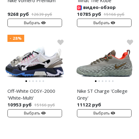
Nike Vomero Premium
'What The Kobe'
видео-обзор
9268 руб
10785 руб
12639 руб
15166 руб
Выбрать
Выбрать
- 28%
Off-White ODSY-2000
Nike ST Charge 'College
'White-Multi'
Grey'
10953 руб
11122 руб
15166 руб
Выбрать
Выбрать