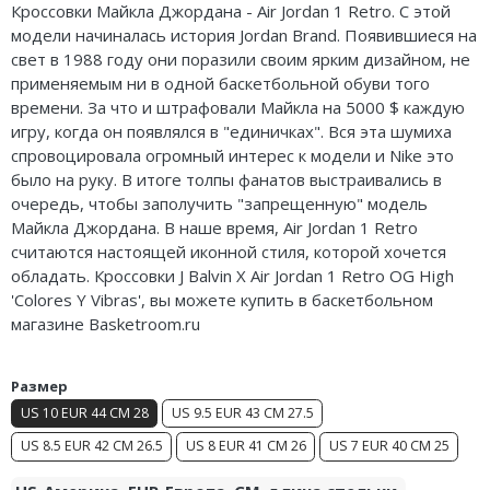
Кроссовки Майкла Джордана - Air Jordan 1 Retro. С этой
Nike Air Deldon
модели начиналась история Jordan Brand. Появившиеся на
свет в 1988 году они поразили своим ярким дизайном, не
Nike Sabrina
применяемым ни в одной баскетбольной обуви того
времени. За что и штрафовали Майкла на 5000 $ каждую
Nike A’ja
игру, когда он появлялся в "единичках". Вся эта шумиха
спровоцировала огромный интерес к модели и Nike это
Nike ST
было на руку. В итоге толпы фанатов выстраивались в
очередь, чтобы заполучить "запрещенную" модель
Nike GT
Майкла Джордана. В наше время, Air Jordan 1 Retro
считаются настоящей иконной стиля, которой хочется
Nike Ja
обладать. Кроссовки J Balvin X Air Jordan 1 Retro OG High
Nike Book
'Colores Y Vibras', вы можете купить в баскетбольном
магазине Basketroom.ru
Nike LeBron
Размер
Nike Kyrie
US 10 EUR 44 CM 28
US 9.5 EUR 43 CM 27.5
Nike Freak
US 8.5 EUR 42 CM 26.5
US 8 EUR 41 CM 26
US 7 EUR 40 CM 25
Nike KD