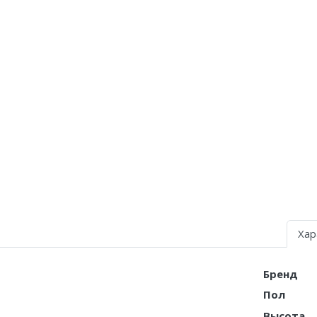
Air Jordan 5
Air Jordan 6
Air Jordan 7
Air Jordan 10
Air Jordan 11
Air Jordan 12
Air Jordan 13
Air Jordan 14
Хар
Air Jordan 15
Бренд
Air Jordan 23
Пол
Высота