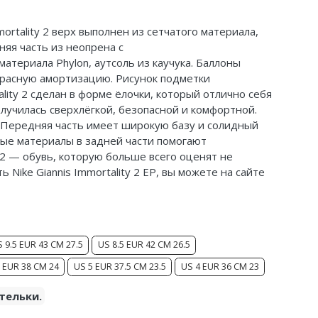
ortality 2 верх выполнен из сетчатого материала,
няя часть из неопрена с
материала Phylon,
аутсоль
из каучука. Баллоны
красную амортизацию. Рисунок подметки
lity 2
сделан в форме ёлочки, который отлично себя
лучилась сверхлёгкой, безопасной и комфортной.
. Передняя часть имеет широкую базу и солидный
ные материалы в задней части помогают
y 2 — обувь, которую больше всего оценят не
ь Nike Giannis Immortality 2 EP, вы можете на сайте
 9.5 EUR 43 CM 27.5
US 8.5 EUR 42 CM 26.5
 EUR 38 CM 24
US 5 EUR 37.5 CM 23.5
US 4 EUR 36 CM 23
тельки.