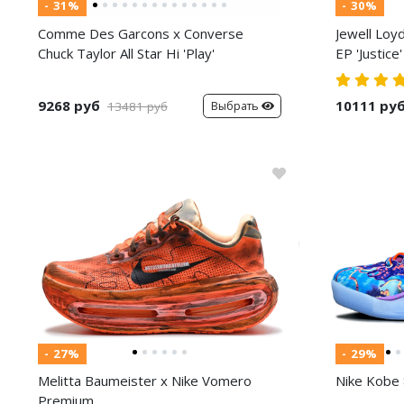
- 31%
- 30%
Comme Des Garcons x Converse
Jewell Loy
Chuck Taylor All Star Hi 'Play'
EP 'Justice'
9268 руб
10111 ру
Выбрать
13481 руб
- 27%
- 29%
Melitta Baumeister x Nike Vomero
Nike Kobe 
Premium