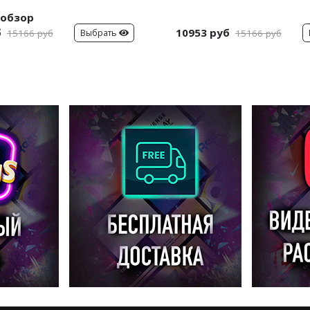
обзор
б
10953 руб
Выбрать
15166 руб
15166 руб