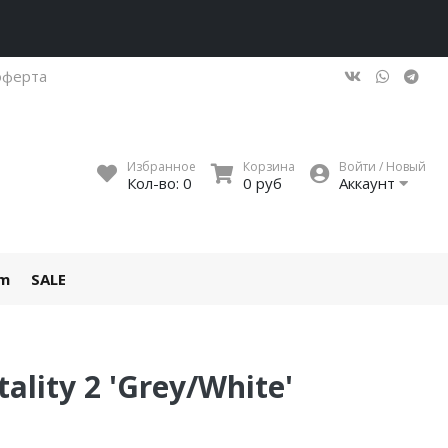
оферта
Избранное
Корзина
Войти / Новый
Кол-во:
0
0 руб
Аккаунт
um
SALE
ality 2 'Grey/White'