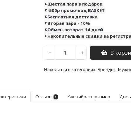
◽️Шестая пара в подарок
◽️-500р промо-код BASKET
◽️Бесплатная доставка
◽️Вторая пара - 10%
◽️Обмен-возврат 14 дней
◽️Накопительные скидки за регистр
В корз
−
+
Находится в категориях:
Бренды
,
Мужс
актеристики
Отзывы
Как выбрать размер
Дост
1