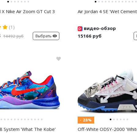
d X Nike Air Zoom GT Cut 3
Air Jordan 4 SE 'Wet Cement
(1)
видео-обзор
б
15166 руб
Выбрать
14492 руб
- 28%
8 System 'What The Kobe'
Off-White ODSY-2000 'White