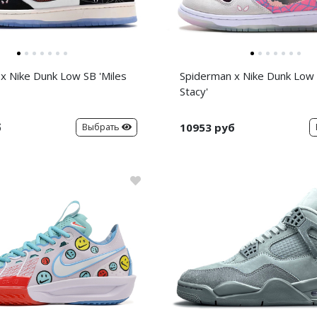
x Nike Dunk Low SB 'Miles
Spiderman x Nike Dunk Low
Stacy'
б
10953 руб
Выбрать