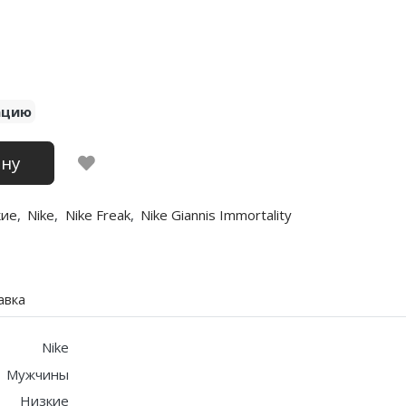
ацию
ину
кие
,
Nike
,
Nike Freak
,
Nike Giannis Immortality
авка
Nike
Мужчины
Низкие