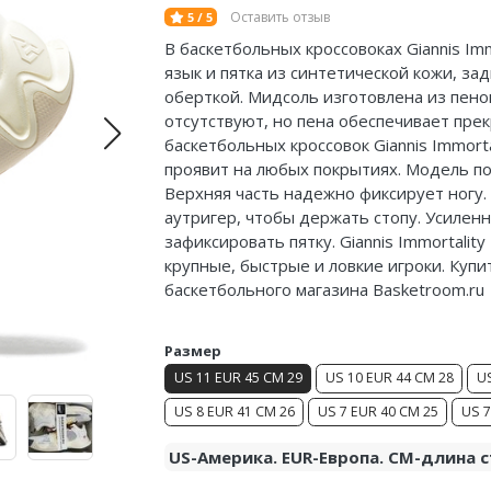
Оставить отзыв
5 / 5
В баскетбольных кроссовоках Giannis Imm
язык и пятка из синтетической кожи, зад
оберткой.
Мидсоль
изготовлена из пено
отсутствуют, но пена обеспечивает пре
баскетбольных кроссовок Giannis Immorta
проявит на любых покрытиях. Модель по
Верхняя часть надежно фиксирует ногу
аутригер, чтобы держать стопу. Усилен
зафиксировать пятку. Giannis Immortalit
крупные, быстрые и ловкие игроки. Купит
баскетбольного магазина Basketroom.ru
Размер
US 11 EUR 45 CM 29
US 10 EUR 44 CM 28
US
US 8 EUR 41 CM 26
US 7 EUR 40 CM 25
US 7
US-Америка. EUR-Европа. CM-длина с