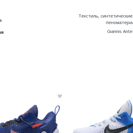
Текстиль, синтетические
л
пеноматериа
Giannis Ant
ия