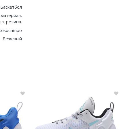
Баскетбол
 материал,
л, резина.
etokounmpo
Бежевый