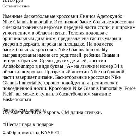
10100 руб
Оставить отзыв
Именные баскетбольные кроссовки Янниса Адетокунбо -
Nike Giannis Immortality. Это низкие баскетбольные кроссовки
с лёгким тканевым верхом в передней части стопы и широким
уплотнением в области пятки. Толстая подошва с
оригинальным дизайном, предназначена гасить удары и
уверенно держать игрока на площадке. На подмётке
баскетбольных кроссовок Nike Giannis Immortality
выгравированы имена его родителей, ребенка Лиама и
пятерых братьев. Среди других деталей, логотип
Antetokounmpo в виде буквы «А» на язычке и номер 34 в
области шнуровки. Прозрачный логотип Nike на боковой
части завершает дизайн. Баскетбольные кроссовки Nike
Giannis Immortality, хорошо подойдут для тренировок и
повседневной носки. Кроссовки Nike Giannis Immortality 'Force
Field', вы можете купить в баскетбольном магазине
Basketroom.ru
Loading...
Загружаем варианты
US-Америка. EUR-Европа. CM-длина стельки.
◽️Шестая пара в подарок
◽️-500р промо-код BASKET