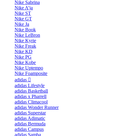
Nike Sabrina
Nike A’ja
Nike ST
Nike GT
Nike Ja
Nike Book
Nike LeBron
Nike Kyrie
Nike Freak
Nike KD
Nike PG
Nike Kobe
Nike Uptempo
Nike Foamposite
adidas
adidas Lifestyle
adidas Basketball
adidas x Pharrell
adidas Climacool
adidas Wonder Runner
adidas Superstar
adidas Adimatic
adidas Bermuda
adidas Campus
adidas Samba