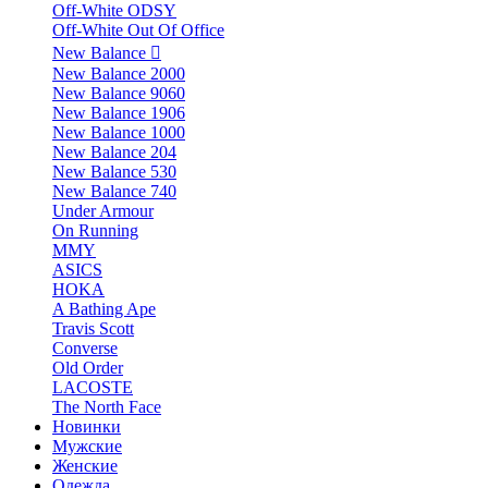
Off-White ODSY
Off-White Out Of Office
New Balance
New Balance 2000
New Balance 9060
New Balance 1906
New Balance 1000
New Balance 204
New Balance 530
New Balance 740
Under Armour
On Running
MMY
ASICS
HOKA
A Bathing Ape
Travis Scott
Converse
Old Order
LACOSTE
The North Face
Новинки
Мужские
Женские
Одежда