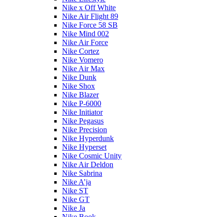
Nike x Off White
Nike Air Flight 89
Nike Force 58 SB
Nike Mind 002
Nike Air Force
Nike Cortez
Nike Vomero
Nike Air Max
Nike Dunk
Nike Shox
Nike Blazer
Nike P-6000
Nike Initiator
Nike Pegasus
Nike Precision
Nike Hyperdunk
Nike Hyperset
Nike Cosmic Unity
Nike Air Deldon
Nike Sabrina
Nike A’ja
Nike ST
Nike GT
Nike Ja
Nike Book