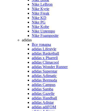
Nike LeBron
Nike Kyrie
Nike Freak
Nike KD
Nike PG
Nike Kobe
Nike Uptempo
Nike Foamposite
adidas
Все товары
adidas Lifestyle
adidas Basketball
adidas x Pharrell
adidas Climacool
adidas Wonder Runner
adidas Superstar
adidas Adimatic
adidas Bermuda
adidas Campus
adidas Samba
adidas Gazelle
adidas Handball
adidas Adistar
adidas adiFOM