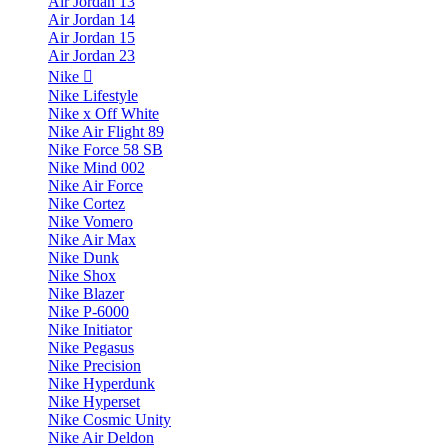
Air Jordan 13
Air Jordan 14
Air Jordan 15
Air Jordan 23
Nike
Nike Lifestyle
Nike x Off White
Nike Air Flight 89
Nike Force 58 SB
Nike Mind 002
Nike Air Force
Nike Cortez
Nike Vomero
Nike Air Max
Nike Dunk
Nike Shox
Nike Blazer
Nike P-6000
Nike Initiator
Nike Pegasus
Nike Precision
Nike Hyperdunk
Nike Hyperset
Nike Cosmic Unity
Nike Air Deldon