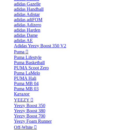
adidas Gazelle
adidas Handball
adidas Adistar
adidas adiFOM
adidas Adizero
adidas Harden
adidas Dame
adidas AE
Adidas Yeezy Boost 350 V2
Puma
Puma Lifestyle
Puma Basketball
PUMA Scoot Zero
Puma LaMelo
PUMA Hali
Puma MB 04
Puma MB 03
Каталог
YEEZY
Yeezy Boost 350
Yeezy Boost 380
Yeezy Boost 700
Yeezy Foam Runner
Off-White