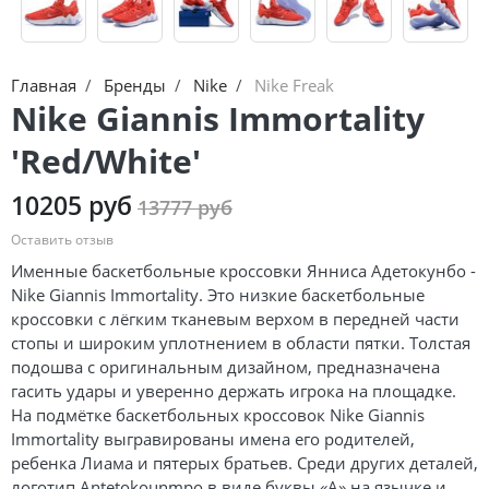
Jordan Zion
adidas Campus
Jordan Tatum
adidas Samba
Главная
Бренды
Nike
Nike Freak
Air Jordan 312
adidas Gazelle
Nike Giannis Immortality
Air Jordan 40
adidas Handball
'Red/White'
Air Jordan 39
adidas Adistar
10205 руб
13777 руб
Air Jordan 38
adidas adiFOM
Оставить отзыв
Именные баскетбольные кроссовки Янниса Адетокунбо -
Air Jordan 37
adidas Adizero
Nike Giannis Immortality. Это низкие баскетбольные
кроссовки с лёгким тканевым верхом в передней части
Air Jordan 36
adidas Harden
стопы и широким уплотнением в области пятки. Толстая
подошва с оригинальным дизайном, предназначена
Air Jordan 1
adidas Dame
гасить удары и уверенно держать игрока на площадке.
На подмётке баскетбольных кроссовок Nike Giannis
Air Jordan 3
adidas AE
Immortality выгравированы имена его родителей,
ребенка Лиама и пятерых братьев. Среди других деталей,
Air Jordan 4
Adidas Yeezy Boost 350 V2
логотип Antetokounmpo в виде буквы «А» на язычке и