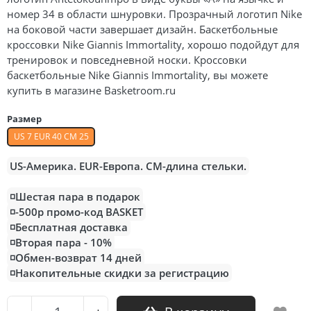
номер 34 в области шнуровки. Прозрачный логотип Nike
Air Jordan 5
на боковой части завершает дизайн. Баскетбольные
Air Jordan 6
кроссовки Nike Giannis Immortality, хорошо подойдут для
тренировок и повседневной носки. Кроссовки
Air Jordan 7
баскетбольные Nike Giannis Immortality, вы можете
купить в магазине Basketroom.ru
Air Jordan 10
Размер
Air Jordan 11
US 7 EUR 40 CM 25
Air Jordan 12
US-Америка. EUR-Европа. CM-длина стельки.
Air Jordan 13
◽️Шестая пара в подарок
◽️-500р промо-код BASKET
Air Jordan 14
◽️Бесплатная доставка
◽️Вторая пара - 10%
Air Jordan 15
◽️Обмен-возврат 14 дней
◽️Накопительные скидки за регистрацию
Air Jordan 23