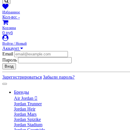
Избранное
Кол-во:
-
Корзина
0 руб
Войти / Новый
Аккаунт
Email
Пароль
Вход
Зарегистрироваться
Забыли пароль?
Бренды
Air Jordan
Jordan Trunner
Jordan Heir
Jordan Mars
Jordan Spizike
Jordan Stadium
Jordan Courtside