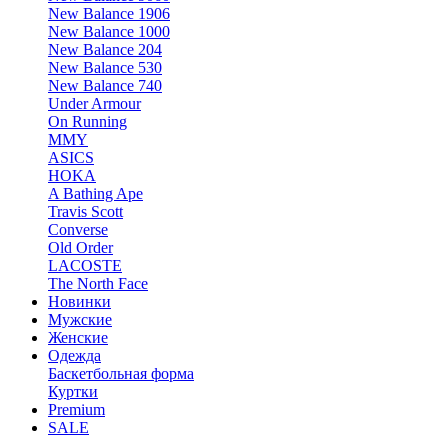
New Balance 1906
New Balance 1000
New Balance 204
New Balance 530
New Balance 740
Under Armour
On Running
MMY
ASICS
HOKA
A Bathing Ape
Travis Scott
Converse
Old Order
LACOSTE
The North Face
Новинки
Мужские
Женские
Одежда
Баскетбольная форма
Куртки
Premium
SALE