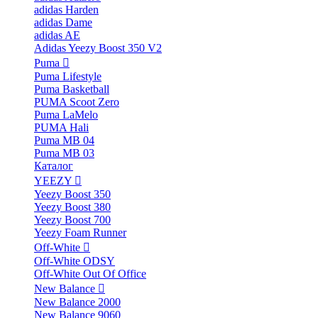
adidas Harden
adidas Dame
adidas AE
Adidas Yeezy Boost 350 V2
Puma
Puma Lifestyle
Puma Basketball
PUMA Scoot Zero
Puma LaMelo
PUMA Hali
Puma MB 04
Puma MB 03
Каталог
YEEZY
Yeezy Boost 350
Yeezy Boost 380
Yeezy Boost 700
Yeezy Foam Runner
Off-White
Off-White ODSY
Off-White Out Of Office
New Balance
New Balance 2000
New Balance 9060