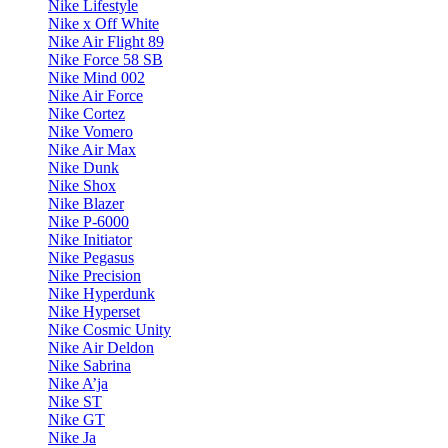
Nike Lifestyle
Nike x Off White
Nike Air Flight 89
Nike Force 58 SB
Nike Mind 002
Nike Air Force
Nike Cortez
Nike Vomero
Nike Air Max
Nike Dunk
Nike Shox
Nike Blazer
Nike P-6000
Nike Initiator
Nike Pegasus
Nike Precision
Nike Hyperdunk
Nike Hyperset
Nike Cosmic Unity
Nike Air Deldon
Nike Sabrina
Nike A’ja
Nike ST
Nike GT
Nike Ja