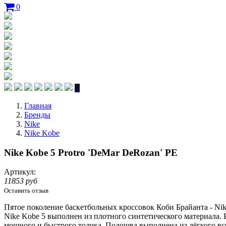
0
Главная
Бренды
Nike
Nike Kobe
Nike Kobe 5 Protro 'DeMar DeRozan' PE
Артикул:
11853 руб
Оставить отзыв
Пятое поколение баскетбольных кроссовок Коби
Брайанта
- Ni
Nike Kobe 5 выполнен из плотного синтетического материала. 
мощного и быстрого толчка. Подошва выполнена из лёгкого вс