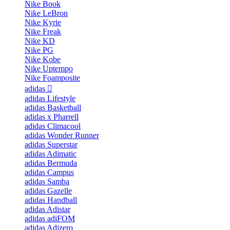
Nike Book
Nike LeBron
Nike Kyrie
Nike Freak
Nike KD
Nike PG
Nike Kobe
Nike Uptempo
Nike Foamposite
adidas
adidas Lifestyle
adidas Basketball
adidas x Pharrell
adidas Climacool
adidas Wonder Runner
adidas Superstar
adidas Adimatic
adidas Bermuda
adidas Campus
adidas Samba
adidas Gazelle
adidas Handball
adidas Adistar
adidas adiFOM
adidas Adizero