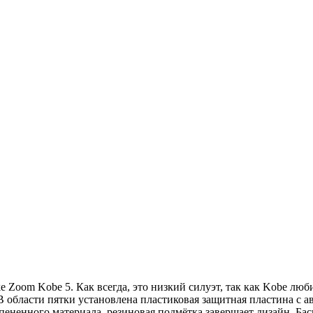
ke Zoom Kobe 5. Как всегда, это низкий силуэт, так как Kobe лю
В области пятки установлена пластиковая защитная пластина с а
пененного материала, резиновая подмётка завершает дизайн. Ба