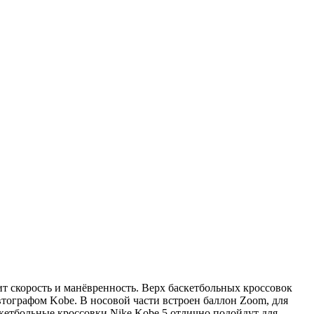
бит скорость и манёвренность. Верх баскетбольных кроссовок
втографом Kobe. В носовой части встроен баллон Zoom, для
скетбольные кроссовки Nike Kobe 5 отлично подойдут для