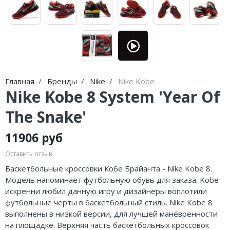
Jordan Zion
adidas Campus
Jordan Tatum
adidas Samba
Air Jordan 312
adidas Gazelle
Air Jordan 40
adidas Handball
Главная
Бренды
Nike
Nike Kobe
Air Jordan 39
adidas Adistar
Nike Kobe 8 System 'Year Of
Air Jordan 38
adidas adiFOM
The Snake'
Air Jordan 37
adidas Adizero
11906 руб
Air Jordan 36
adidas Harden
Оставить отзыв
Баскетбольные кроссовки Кобе Брайанта - Nike Kobe 8.
Air Jordan 1
adidas Dame
Модель напоминает футбольную обувь для заказа. Kobe
искренни любил данную игру и дизайнеры воплотили
Air Jordan 3
adidas AE
футбольные черты в баскетбольный стиль. Nike Kobe 8
выполнены в низкой версии, для лучшей манёвренности
Air Jordan 4
Adidas Yeezy Boost 350 V2
на площадке. Верхняя часть баскетбольных кроссовок