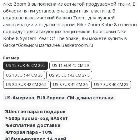
Nike Zoom 8 выполнена из сетчатой продуваемой ткани. В
Air Jordan 5
области пятки установлена защитная пластина. В
подошве классический баллон Zoom, для лучшей
Air Jordan 6
амортизации и отдачи энергии. Nike Zoom Kobe 8 отлично
подойдут для атакующих защитников. Кроссовки Nike
Air Jordan 7
Kobe 8 System 'Year Of The Snake', вы можете купить в
баскетбольном магазине Basketroom.ru
Air Jordan 10
Размер
Air Jordan 11
US 12 EUR 46 CM 29.5
US 11 EUR 45 CM 29
Air Jordan 12
US 10 EUR 44 CM 28
US 9.5 EUR 43 CM 27.5
US 8.5 EUR 42 CM 26.5
US 8 EUR 41 CM 26
US 7 EUR 40 CM 25
Air Jordan 13
US-Америка. EUR-Европа. CM-длина стельки.
Air Jordan 14
◽️Шестая пара в подарок
Air Jordan 15
◽️-500р промо-код BASKET
◽️Бесплатная доставка
Air Jordan 23
◽️Вторая пара - 10%
◽️Обмен-возврат 14 дней