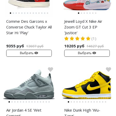
Comme Des Garcons x
Jewell Loyd X Nike Air
Converse Chuck Taylor All
Zoom GT Cut 3 EP
Star Hi 'Play'
'Justice'
(1)
9355 руб
10205 руб
13607 руб
14627 руб
Выбрать
Выбрать
Air Jordan 4 SE 'Wet
Nike Dunk High 'Wu-
Cement'
Tang'