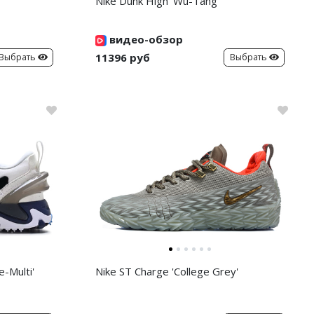
'
Nike Dunk High 'Wu-Tang'
видео-обзор
11396 руб
Выбрать
Выбрать
-Multi'
Nike ST Charge 'College Grey'