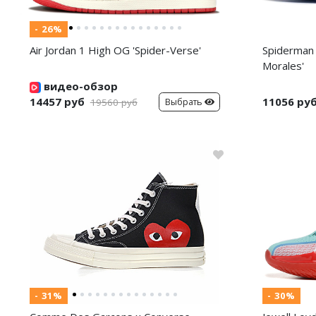
- 26%
Air Jordan 1 High OG 'Spider-Verse'
Spiderman 
Morales'
видео-обзор
14457 руб
11056 ру
Выбрать
19560 руб
- 31%
- 30%