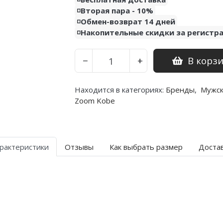
◽️Вторая пара - 10%
◽️Обмен-возврат 14 дней
◽️Накопительные скидки за регистр
В корз
−
+
Находится в категориях:
Бренды
,
Мужс
Zoom Kobe
рактеристики
Отзывы
Как выбрать размер
Доста