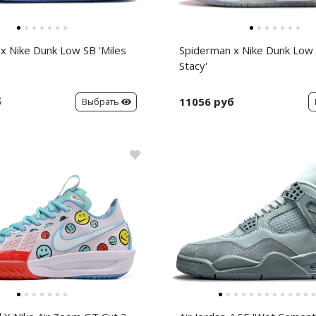
x Nike Dunk Low SB 'Miles
Spiderman x Nike Dunk Low
Stacy'
б
11056 руб
Выбрать