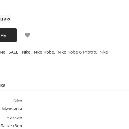
ацию
ину
кие
,
SALE
,
Nike
,
Nike Kobe
,
Nike Kobe 6 Protro
,
Nike
вка
Nike
Мужчины
Низкие
Баскетбол