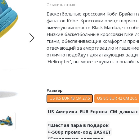
Оставить отзыв
Баскетбольные кроссовки Коби Брайанта
фанатов Kobe. Кроссовки олицетворяют
змеиную хищность Black Mamba, что объ
Низкие баскетбольные кроссовки Nike 
ткани, обеспечивающие комфорт и прочн
отвечающий за амортизацию и гашение 
отлично подойдут для атакующих защит
'Helicopter', вы можете купить в онлайн
Размер
US 9.5 EUR 43 CM 27.5
US 8.5 EUR 42 CM 26.5
US-Америка. EUR-Европа. CM-длина с
◽️Шестая пара в подарок
◽️-500р промо-код BASKET
◽️Бесплатная доставка