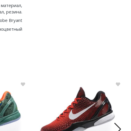
 материал,
л, резина.
obe Bryant
ноцветный