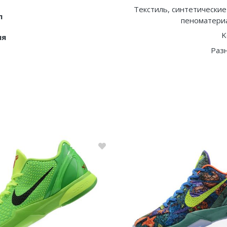
Текстиль, синтетические
л
пеноматериа
K
ия
Раз