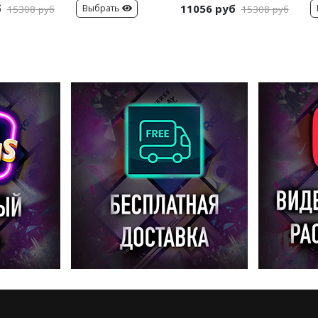
б
11056 руб
Выбрать
15308 руб
15308 руб