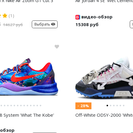
d X Nike Air Zoom GT Cut 3
Air Jordan 4 SE 'Wet Cement
(1)
видео-обзор
б
15308 руб
Выбрать
14627 руб
- 28%
8 System 'What The Kobe'
Off-White ODSY-2000 'White
обзор