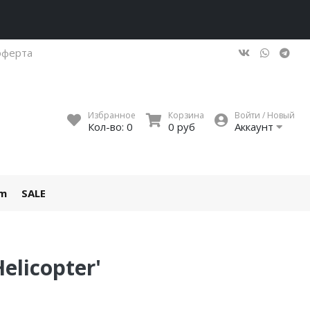
оферта
Избранное
Корзина
Войти / Новый
Кол-во:
0
0 руб
Аккаунт
um
SALE
elicopter'