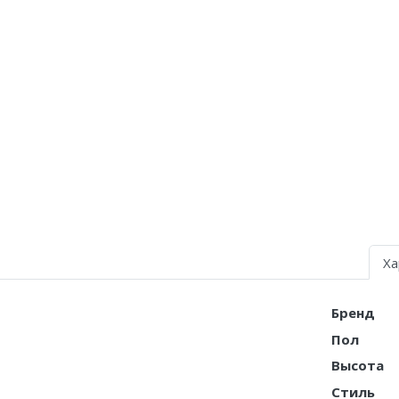
Air Jordan 5
Air Jordan 6
Air Jordan 7
Air Jordan 10
Air Jordan 11
Air Jordan 12
Air Jordan 13
Ха
Air Jordan 14
Бренд
Air Jordan 15
Пол
Air Jordan 23
Высота
Стиль