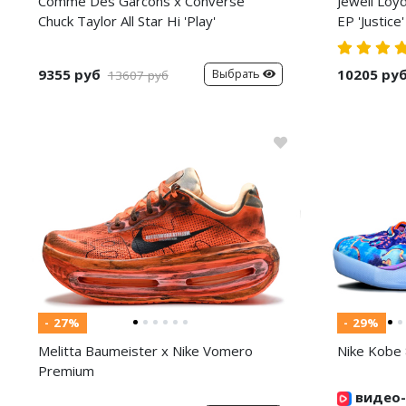
Comme Des Garcons x Converse
Jewell Loy
Chuck Taylor All Star Hi 'Play'
EP 'Justice'
9355 руб
10205 ру
Выбрать
13607 руб
- 27%
- 29%
Melitta Baumeister x Nike Vomero
Nike Kobe 
Premium
видео-