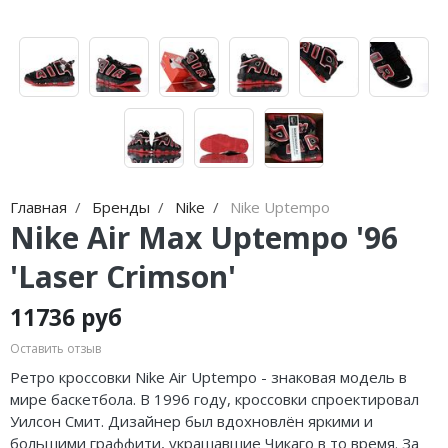
Jordan Zion
adidas Campus
Jordan Tatum
adidas Samba
Air Jordan 312
adidas Gazelle
Air Jordan 40
adidas Handball
Air Jordan 39
adidas Adistar
Главная
Бренды
Nike
Nike Uptempo
Air Jordan 38
adidas adiFOM
Nike Air Max Uptempo '96
Air Jordan 37
adidas Adizero
'Laser Crimson'
Air Jordan 36
adidas Harden
11736 руб
Air Jordan 1
adidas Dame
Оставить отзыв
Ретро кроссовки Nike Air Uptempo - знаковая модель в
Air Jordan 3
adidas AE
мире баскетбола. В 1996 году, кроссовки спроектировал
Уилсон Смит. Дизайнер был вдохновлён яркими и
Air Jordan 4
Adidas Yeezy Boost 350 V2
большими граффити, украшавшие Чикаго в то время. За