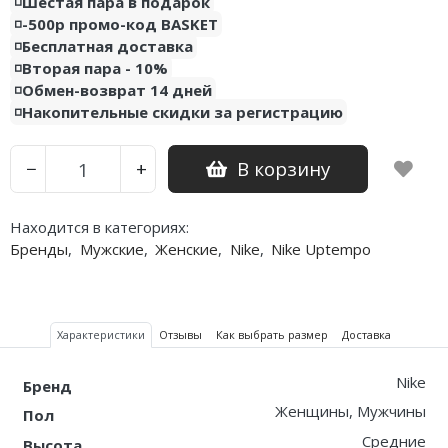
◽️Шестая пара в подарок
◽️-500р промо-код BASKET
◽️Бесплатная доставка
◽️Вторая пара - 10%
◽️Обмен-возврат 14 дней
◽️Накопительные скидки за регистрацию
В корзину
−
+
Находится в категориях:
Бренды
,
Мужские
,
Женские
,
Nike
,
Nike Uptempo
Характеристики
Отзывы
Как выбрать размер
Доставка
Nike
Бренд
Женщины, Мужчины
Пол
Средние
Высота