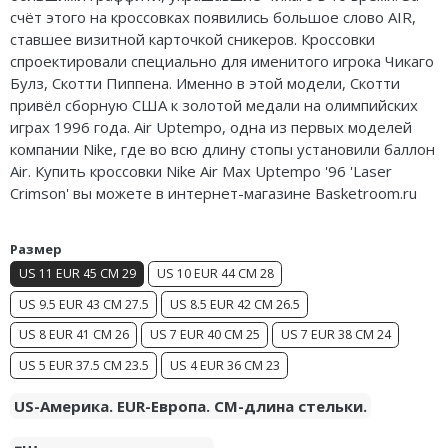
счёт этого на кроссовках появились большое слово AIR,
Air Jordan 5
ставшее визитной карточкой сникеров. Кроссовки
спроектировали специально для именитого игрока Чикаго
Air Jordan 6
Булз, Скотти Пиппена. Именно в этой модели, Скотти
Air Jordan 7
привёл сборную США к золотой медали на олимпийских
играх 1996 года. Air Uptempo, одна из первых моделей
Air Jordan 10
компании Nike, где во всю длину стопы установили баллон
Air. Купить кроссовки Nike Air Max Uptempo '96 'Laser
Air Jordan 11
Crimson' вы можете в интернет-магазине Basketroom.ru
Air Jordan 12
Размер
Air Jordan 13
US 11 EUR 45 CM 29
US 10 EUR 44 CM 28
US 9.5 EUR 43 CM 27.5
US 8.5 EUR 42 CM 26.5
Air Jordan 14
US 8 EUR 41 CM 26
US 7 EUR 40 CM 25
US 7 EUR 38 CM 24
Air Jordan 15
US 5 EUR 37.5 CM 23.5
US 4 EUR 36 CM 23
Air Jordan 23
US-Америка. EUR-Европа. CM-длина стельки.