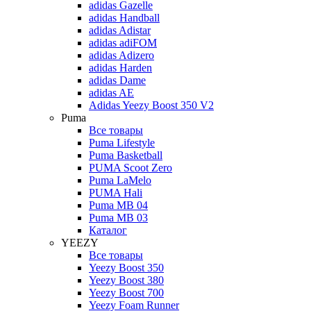
adidas Gazelle
adidas Handball
adidas Adistar
adidas adiFOM
adidas Adizero
adidas Harden
adidas Dame
adidas AE
Adidas Yeezy Boost 350 V2
Puma
Все товары
Puma Lifestyle
Puma Basketball
PUMA Scoot Zero
Puma LaMelo
PUMA Hali
Puma MB 04
Puma MB 03
Каталог
YEEZY
Все товары
Yeezy Boost 350
Yeezy Boost 380
Yeezy Boost 700
Yeezy Foam Runner