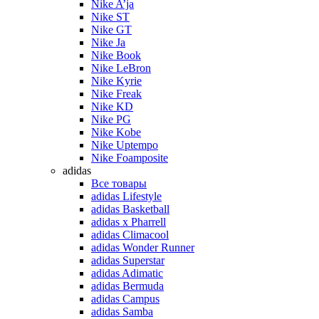
Nike A’ja
Nike ST
Nike GT
Nike Ja
Nike Book
Nike LeBron
Nike Kyrie
Nike Freak
Nike KD
Nike PG
Nike Kobe
Nike Uptempo
Nike Foamposite
adidas
Все товары
adidas Lifestyle
adidas Basketball
adidas x Pharrell
adidas Climacool
adidas Wonder Runner
adidas Superstar
adidas Adimatic
adidas Bermuda
adidas Campus
adidas Samba