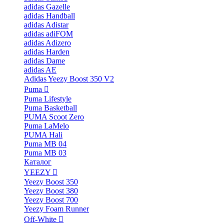
adidas Gazelle
adidas Handball
adidas Adistar
adidas adiFOM
adidas Adizero
adidas Harden
adidas Dame
adidas AE
Adidas Yeezy Boost 350 V2
Puma
Puma Lifestyle
Puma Basketball
PUMA Scoot Zero
Puma LaMelo
PUMA Hali
Puma MB 04
Puma MB 03
Каталог
YEEZY
Yeezy Boost 350
Yeezy Boost 380
Yeezy Boost 700
Yeezy Foam Runner
Off-White