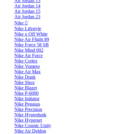
Air Jordan 13
Air Jordan 14
Air Jordan 15
Air Jordan 23
Nike
Nike Lifestyle
Nike x Off White
Nike Air Flight 89
Nike Force 58 SB
Nike Mind 002
Nike Air Force
Nike Cortez
Nike Vomero
Nike Air Max
Nike Dunk
Nike Shox
Nike Blazer
Nike P-6000
Nike Initiator
Nike Pegasus
Nike Precision
Nike Hyperdunk
Nike Hyperset
Nike Cosmic Unity
Nike Air Deldon