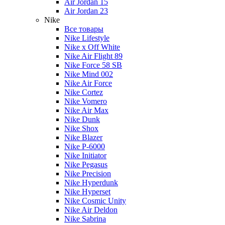
Air Jordan 15
Air Jordan 23
Nike
Все товары
Nike Lifestyle
Nike x Off White
Nike Air Flight 89
Nike Force 58 SB
Nike Mind 002
Nike Air Force
Nike Cortez
Nike Vomero
Nike Air Max
Nike Dunk
Nike Shox
Nike Blazer
Nike P-6000
Nike Initiator
Nike Pegasus
Nike Precision
Nike Hyperdunk
Nike Hyperset
Nike Cosmic Unity
Nike Air Deldon
Nike Sabrina