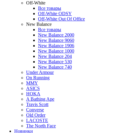
Off-White
Все товары
Off-White ODSY
Off-White Out Of Office
New Balance
Все товары
New Balance 2000
New Balance 9060
New Balance 1906
New Balance 1000
New Balance 204
New Balance 530
New Balance 740
Under Armour
On Running
MMY
ASICS
HOKA
A Bathing Ape
Travis Scott
Converse
Old Order
LACOSTE
The North Face
Новинки