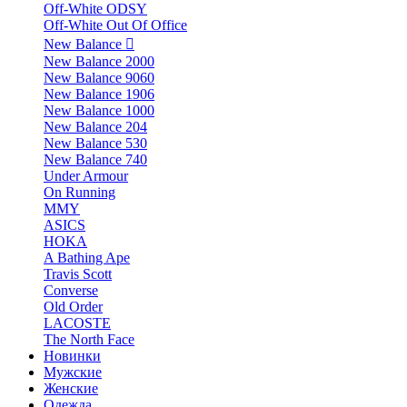
Off-White ODSY
Off-White Out Of Office
New Balance
New Balance 2000
New Balance 9060
New Balance 1906
New Balance 1000
New Balance 204
New Balance 530
New Balance 740
Under Armour
On Running
MMY
ASICS
HOKA
A Bathing Ape
Travis Scott
Converse
Old Order
LACOSTE
The North Face
Новинки
Мужские
Женские
Одежда