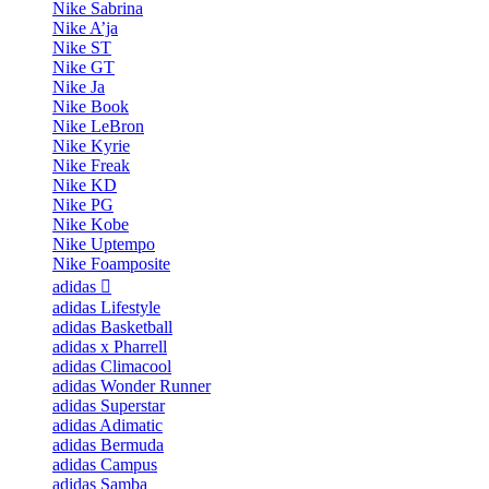
Nike Sabrina
Nike A’ja
Nike ST
Nike GT
Nike Ja
Nike Book
Nike LeBron
Nike Kyrie
Nike Freak
Nike KD
Nike PG
Nike Kobe
Nike Uptempo
Nike Foamposite
adidas
adidas Lifestyle
adidas Basketball
adidas x Pharrell
adidas Climacool
adidas Wonder Runner
adidas Superstar
adidas Adimatic
adidas Bermuda
adidas Campus
adidas Samba