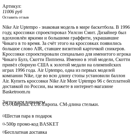
Артикул:
11006 руб
Оставить отзыв
Nike Air Uptempo - знаковая модель в мире баскетбола. В 1996
году, кроссовки спроектировал Уилсон Смит. Дизайнер был
вдохновлён яркими и большими граффити, украшавшие
Чикаго в то время. За счёт этого на кроссовках появились
большое слово AIR, ставшее визитной карточкой сникеров.
Кроссовки спроектировали специально для именитого игрока
Чикаго Булз, Скотти Пиппена. Именно в этой модели, Скотти
привёл сборную США к золотой медали на олимпийских
играх 1996 года. Air Uptempo, одна из первых моделей
компании Nike, где во всю длину стопы установили баллон
Air. Купить кроссовки Nike Air More Uptempo 96 с бесплатной
доставкой по России, вы можете в интернет-магазине
Basketroom.ru
Loading...
Загружаем варианты
US-Америка. EUR-Европа. CM-длина стельки.
◽️Шестая пара в подарок
◽️-500р промо-код BASKET
◽️Бесплатная доставка