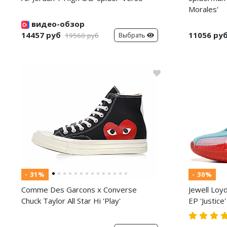
Morales'
видео-обзор
14457 руб
11056 ру
Выбрать
19560 руб
- 31%
- 30%
Comme Des Garcons x Converse
Jewell Loy
Chuck Taylor All Star Hi 'Play'
EP 'Justice'