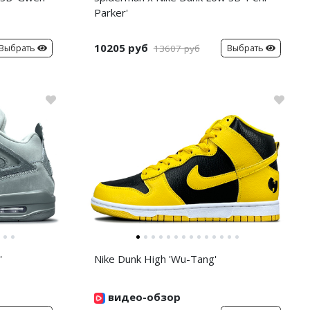
Parker'
10205 руб
Выбрать
Выбрать
13607 руб
'
Nike Dunk High 'Wu-Tang'
видео-обзор