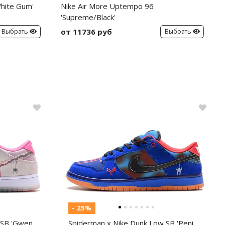
hite Gum'
Nike Air More Uptempo 96
'Supreme/Black'
от 11736 руб
Выбрать
Выбрать
- 25%
 SB 'Gwen
Spiderman x Nike Dunk Low SB 'Peni