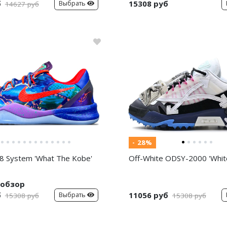
б
15308 руб
Выбрать
14627 руб
- 28%
8 System 'What The Kobe'
Off-White ODSY-2000 'White
обзор
б
11056 руб
Выбрать
15308 руб
15308 руб