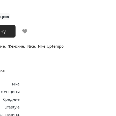
ацию
ину
кие
,
Женские
,
Nike
,
Nike Uptempo
вка
Nike
, Женщины
Средние
Lifestyle
ал, резина.