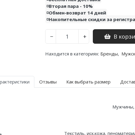
◽️Вторая пара - 10%
◽️Обмен-возврат 14 дней
◽️Накопительные скидки за регистр
В корз
−
+
Находится в категориях:
Бренды
,
Мужс
рактеристики
Отзывы
Как выбрать размер
Доста
Мужчины
Текстиль, иск.кожа, пеноматери
л