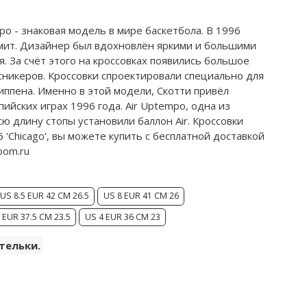
po - знаковая модель в мире баскетбола. В 1996
Смит. Дизайнер был вдохновлён яркими и большими
. За счёт этого на кроссовках появились большое
 сникеров. Кроссовки спроектировали специально для
иппена. Именно в этой модели, Скотти привёл
йских играх 1996 года. Air Uptempo, одна из
сю длину стопы установили баллон Air. Кроссовки
6 'Chicago', вы можете купить с бесплатной доставкой
oom.ru
US 8.5 EUR 42 CM 26.5
US 8 EUR 41 CM 26
 EUR 37.5 CM 23.5
US 4 EUR 36 CM 23
тельки.