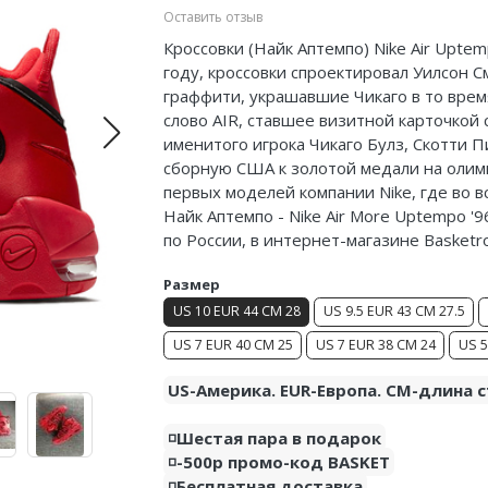
Оставить отзыв
Кроссовки (Найк Аптемпо) Nike Air Uptem
году, кроссовки спроектировал Уилсон 
граффити, украшавшие Чикаго в то время
слово AIR, ставшее визитной карточкой
именитого игрока Чикаго Булз, Скотти П
сборную США к золотой медали на олимпи
первых моделей компании Nike, где во в
Найк Аптемпо - Nike Air More Uptempo '9
по России, в интернет-магазине Basketr
Размер
US 10 EUR 44 CM 28
US 9.5 EUR 43 CM 27.5
US 7 EUR 40 CM 25
US 7 EUR 38 CM 24
US 5
US-Америка. EUR-Европа. CM-длина с
◽️Шестая пара в подарок
◽️-500р промо-код BASKET
◽️Бесплатная доставка