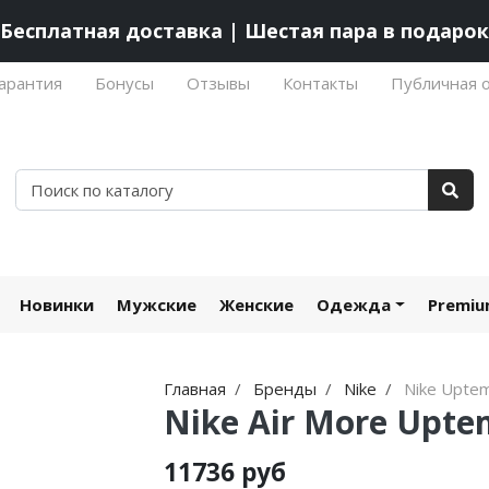
Бесплатная доставка | Шестая пара в подарок
арантия
Бонусы
Отзывы
Контакты
Публичная 
Новинки
Мужские
Женские
Одежда
Premi
Главная
Бренды
Nike
Nike Upte
Nike Air More Uptem
11736 руб