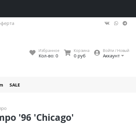
оферта
Избранное
Корзина
Войти / Новый
Кол-во:
0
0 руб
Аккаунт
um
SALE
mpo
po '96 'Chicago'