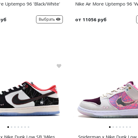
re Uptempo 96 'Black/White'
Nike Air More Uptempo 96 'W
руб
от 11056 руб
Выбрать
x Nike Dunk Low SB 'Miles
Spiderman x Nike Dunk Low