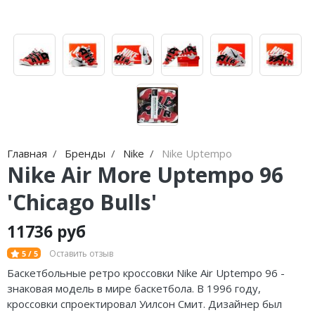
Jordan Zion
adidas Campus
Jordan Tatum
adidas Samba
Air Jordan 312
adidas Gazelle
Air Jordan 40
adidas Handball
Air Jordan 39
adidas Adistar
Air Jordan 38
adidas adiFOM
Главная
Бренды
Nike
Nike Uptempo
Nike Air More Uptempo 96
Air Jordan 37
adidas Adizero
'Chicago Bulls'
Air Jordan 36
adidas Harden
11736 руб
Air Jordan 1
adidas Dame
Оставить отзыв
5 / 5
Air Jordan 3
adidas AE
Баскетбольные ретро кроссовки Nike Air Uptempo 96 -
знаковая модель в мире баскетбола. В 1996 году,
Air Jordan 4
Adidas Yeezy Boost 350 V2
кроссовки спроектировал Уилсон Смит. Дизайнер был