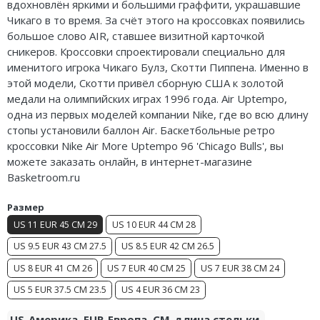
вдохновлён яркими и большими граффити, украшавшие
Air Jordan 5
Чикаго в то время. За счёт этого на кроссовках появились
большое слово AIR, ставшее визитной карточкой
Air Jordan 6
сникеров. Кроссовки спроектировали специально для
именитого игрока Чикаго Булз, Скотти Пиппена. Именно в
Air Jordan 7
этой модели, Скотти привёл сборную США к золотой
медали на олимпийских играх 1996 года. Air Uptempo,
Air Jordan 10
одна из первых моделей компании Nike, где во всю длину
стопы установили баллон Air. Баскетбольные ретро
Air Jordan 11
кроссовки Nike Air More Uptempo 96 'Chicago Bulls', вы
можете заказать онлайн, в интернет-магазине
Air Jordan 12
Basketroom.ru
Air Jordan 13
Размер
US 11 EUR 45 CM 29
US 10 EUR 44 CM 28
Air Jordan 14
US 9.5 EUR 43 CM 27.5
US 8.5 EUR 42 CM 26.5
Air Jordan 15
US 8 EUR 41 CM 26
US 7 EUR 40 CM 25
US 7 EUR 38 CM 24
Air Jordan 23
US 5 EUR 37.5 CM 23.5
US 4 EUR 36 CM 23
US-Америка. EUR-Европа. CM-длина стельки.